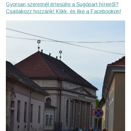
Gyorsan szeretnél értesülni a Sugópart híreiről?
Csatlakozz hozzánk! Klikk, és like a Facebookon!