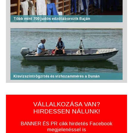
Több mint 700 judós edzőtáborozik Baján
Kisvízszintrögzítés és vízhozammérés a Dunán
VÁLLALKOZÁSA VAN?
HIRDESSEN NÁLUNK!
BANNER ÉS PR cikk hirdetés Facebook
megjelenéssel is