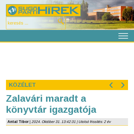
‹
›
KÖZÉLET
Zalavári maradt a
könyvtár igazgatója
Antal Tibor
|
2024. Október 31. 13:42:31 | Utolsó frissítés: 2 év