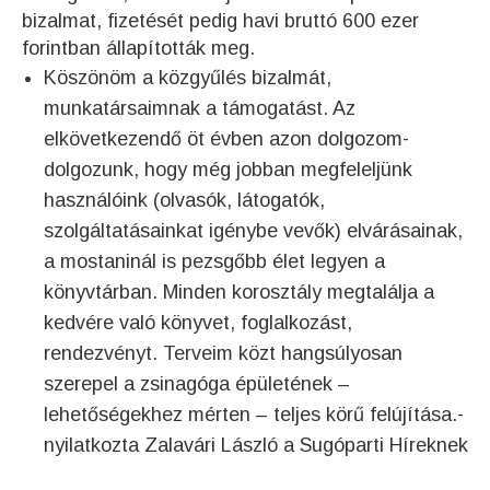
bizalmat, fizetését pedig havi bruttó 600 ezer
forintban állapították meg.
Köszönöm a közgyűlés bizalmát,
munkatársaimnak a támogatást. Az
elkövetkezendő öt évben azon dolgozom-
dolgozunk, hogy még jobban megfeleljünk
használóink (olvasók, látogatók,
szolgáltatásainkat igénybe vevők) elvárásainak,
a mostaninál is pezsgőbb élet legyen a
könyvtárban. Minden korosztály megtalálja a
kedvére való könyvet, foglalkozást,
rendezvényt. Terveim közt hangsúlyosan
szerepel a zsinagóga épületének –
lehetőségekhez mérten – teljes körű felújítása.-
nyilatkozta Zalavári László a Sugóparti Híreknek