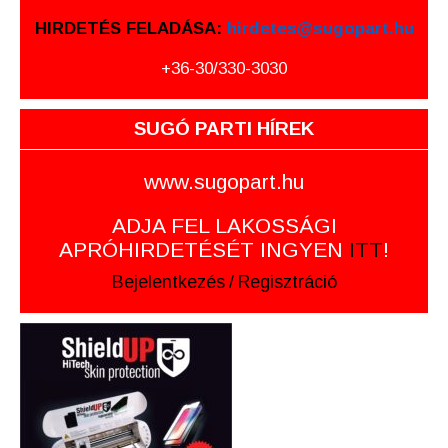
HIRDETÉS FELADÁSA:
hirdetes@sugopart.hu
+36-30/330-3030
SUGÓ PARTI HÍREK
www.sugopart.hu
ADJA FEL LAKOSSÁGI
APRÓHIRDETÉSÉT INGYEN
ITT
!
Bejelentkezés
/
Regisztráció