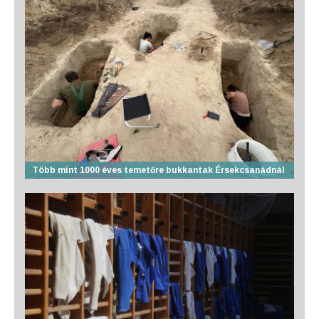
Több mint 1000 éves temetőre bukkantak Érsekcsanádnál