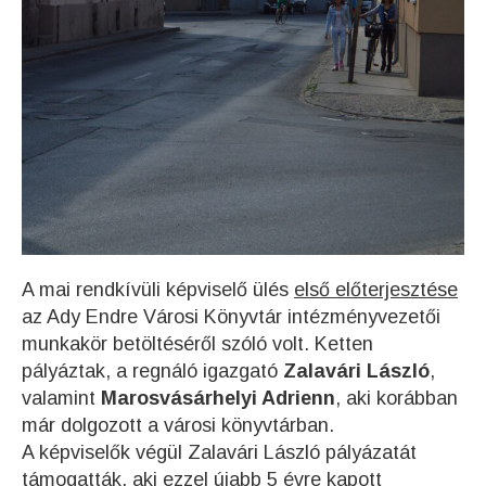
A mai rendkívüli képviselő ülés
első előterjesztése
az Ady Endre Városi Könyvtár intézményvezetői
munkakör betöltéséről szóló volt. Ketten
pályáztak, a regnáló igazgató
Zalavári László
,
valamint
Marosvásárhelyi Adrienn
, aki korábban
már dolgozott a városi könyvtárban.
A képviselők végül Zalavári László pályázatát
támogatták, aki ezzel újabb 5 évre kapott