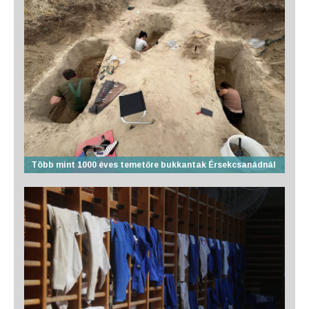
Több mint 1000 éves temetőre bukkantak Érsekcsanádnál