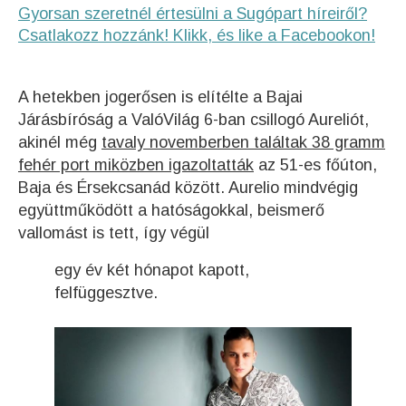
Gyorsan szeretnél értesülni a Sugópart híreiről?
Csatlakozz hozzánk! Klikk, és like a Facebookon!
A hetekben jogerősen is elítélte a Bajai
Járásbíróság a ValóVilág 6-ban csillogó Aureliót,
akinél még
tavaly novemberben találtak 38 gramm
fehér port miközben igazoltatták
az 51-es főúton,
Baja és Érsekcsanád között. Aurelio mindvégig
együttműködött a hatóságokkal, beismerő
vallomást is tett, így végül
egy év két hónapot kapott,
felfüggesztve.