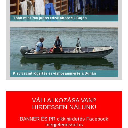
Több mint 700 judós edzőtáborozik Baján
Kisvízszintrögzítés és vízhozammérés a Dunán
VÁLLALKOZÁSA VAN?
HIRDESSEN NÁLUNK!
BANNER ÉS PR cikk hirdetés Facebook
megjelenéssel is