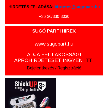
HIRDETÉS FELADÁSA:
hirdetes@sugopart.hu
+36-30/330-3030
SUGÓ PARTI HÍREK
www.sugopart.hu
ADJA FEL LAKOSSÁGI
APRÓHIRDETÉSÉT INGYEN
ITT
!
Bejelentkezés
/
Regisztráció