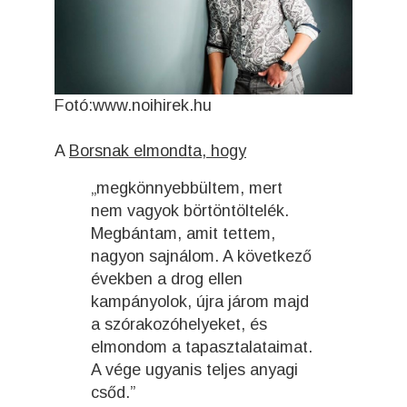
Fotó:www.noihirek.hu
A
Borsnak elmondta, hogy
„megkönnyebbültem, mert
nem vagyok börtön­töltelék.
Megbántam, amit tettem,
nagyon sajnálom. A következő
években a drog ellen
kampányolok, újra járom majd
a szórakozóhelyeket, és
elmondom a ta­pasztalataimat.
A vége ugyanis teljes anyagi
csőd.”