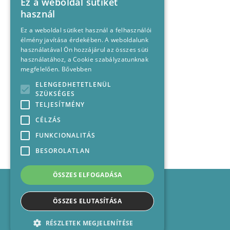
Ez a weboldal sütiket
használ
Ez a weboldal sütiket használ a felhasználói
élmény javítása érdekében. A weboldalunk
használatával Ön hozzájárul az összes süti
használatához, a Cookie szabályzatunknak
megfelelően.
Bővebben
ELENGEDHETETLENÜL
SZÜKSÉGES
TELJESÍTMÉNY
CÉLZÁS
FUNKCIONALITÁS
BESOROLATLAN
ÖSSZES ELFOGADÁSA
Impresszum
Médiajánlat
ÖSSZES ELUTASÍTÁSA
Felhasználási feltételek
Panaszkezelési nyilatkozat
RÉSZLETEK MEGJELENÍTÉSE
Kapcsolat