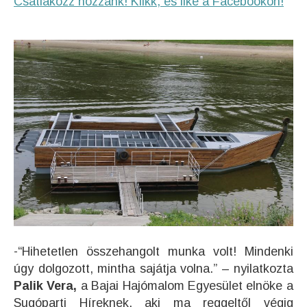
Csatlakozz hozzánk! Klikk, és like a Facebookon!
-“Hihetetlen összehangolt munka volt! Mindenki
úgy dolgozott, mintha sajátja volna.” – nyilatkozta
Palik Vera,
a Bajai Hajómalom Egyesület elnöke a
Sugóparti Híreknek, aki ma reggeltől végig