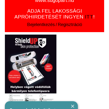
www.sugopart.hu
ADJA FEL LAKOSSÁGI
APRÓHIRDETÉSÉT INGYEN
ITT
!
Bejelentkezés
/
Regisztráció
×