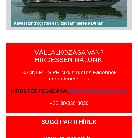
Kisvízszintrögzítés és vízhozammérés a Dunán
VÁLLALKOZÁSA VAN?
HIRDESSEN NÁLUNK!
BANNER ÉS PR cikk hirdetés Facebook
megjelenéssel is
HIRDETÉS FELADÁSA:
hirdetes@sugopart.hu
+36-30/330-3030
SUGÓ PARTI HÍREK