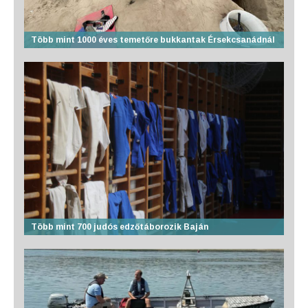
Több mint 1000 éves temetőre bukkantak Érsekcsanádnál
Több mint 700 judós edzőtáborozik Baján