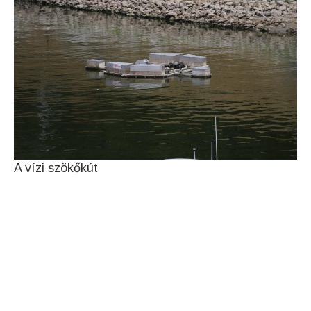
A vízi szökőkút