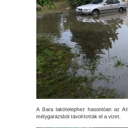
A Bara lakótelephez hasonlóan az Att
mélygarázsból távolították el a vizet.