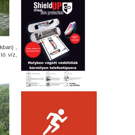
kban) ,
tó víz,