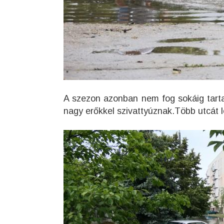
A szezon azonban nem fog sokáig tartani
nagy erőkkel szivattyúznak.Több utcát l