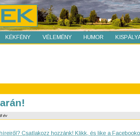
KÉKFÉNY
VÉLEMÉNY
HUMOR
KISPÁLY
Barán!
 8 év
híreiről? Csatlakozz hozzánk! Klikk, és like a Facebooko