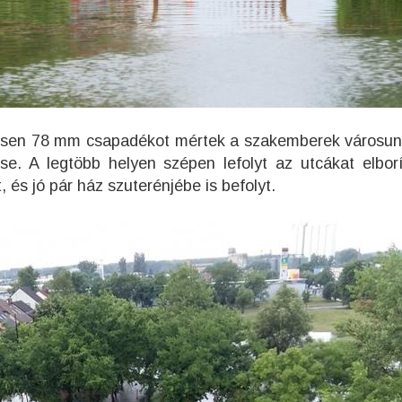
szesen 78 mm csapadékot mértek a szakemberek városun
e. A legtöbb helyen szépen lefolyt az utcákat elborí
és jó pár ház szuterénjébe is befolyt.