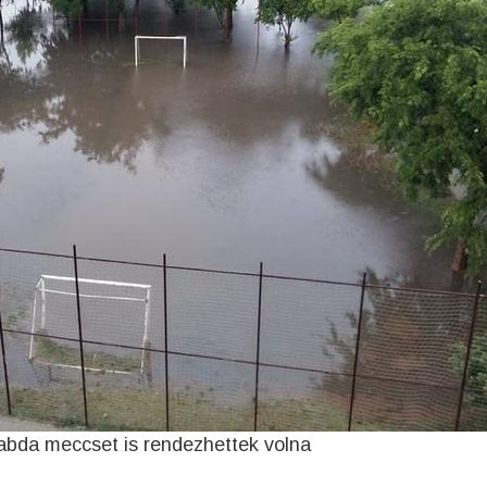
labda meccset is rendezhettek volna