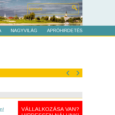
A
NAGYVILÁG
APRÓHIRDETÉS
‹
›
VÁLLALKOZÁSA VAN?
n!