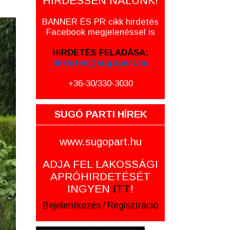
HIRDESSEN NÁLUNK!
BANNER ÉS PR cikk hirdetés
Facebook megjelenéssel is
HIRDETÉS FELADÁSA:
hirdetes@sugopart.hu
+36-30/330-3030
SUGÓ PARTI HÍREK
www.sugopart.hu
ADJA FEL LAKOSSÁGI
APRÓHIRDETÉSÉT
INGYEN
ITT
!
Bejelentkezés
/
Regisztráció