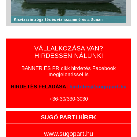
Kisvízszintrögzítés és vízhozammérés a Dunán
VÁLLALKOZÁSA VAN?
HIRDESSEN NÁLUNK!
BANNER ÉS PR cikk hirdetés Facebook
megjelenéssel is
HIRDETÉS FELADÁSA:
hirdetes@sugopart.hu
+36-30/330-3030
SUGÓ PARTI HÍREK
www.sugopart.hu