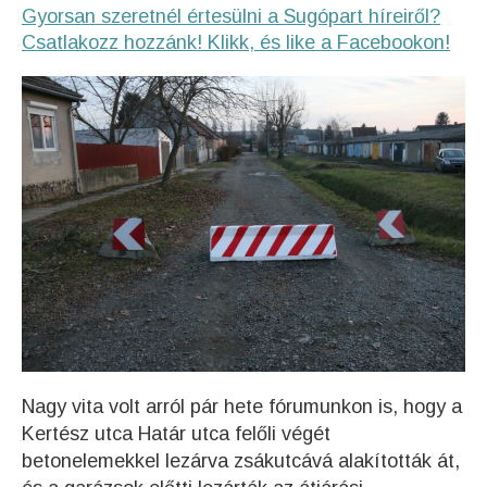
Gyorsan szeretnél értesülni a Sugópart híreiről?
Csatlakozz hozzánk! Klikk, és like a Facebookon!
Nagy vita volt arról pár hete fórumunkon is, hogy a
Kertész utca Határ utca felőli végét
betonelemekkel lezárva zsákutcává alakították át,