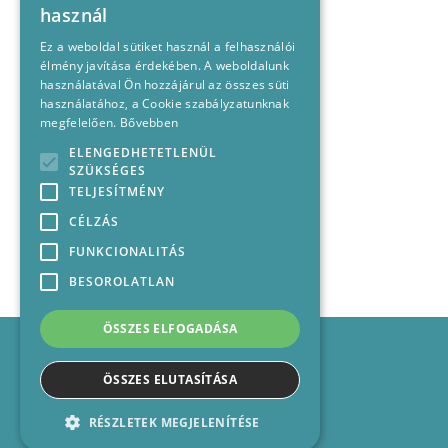
használ
Ez a weboldal sütiket használ a felhasználói
élmény javítása érdekében. A weboldalunk
használatával Ön hozzájárul az összes süti
használatához, a Cookie szabályzatunknak
megfelelően.
Bővebben
ELENGEDHETETLENÜL
SZÜKSÉGES
TELJESÍTMÉNY
CÉLZÁS
FUNKCIONALITÁS
BESOROLATLAN
ÖSSZES ELFOGADÁSA
Impresszum
Médiajánlat
ÖSSZES ELUTASÍTÁSA
Felhasználási feltételek
Panaszkezelési nyilatkozat
RÉSZLETEK MEGJELENÍTÉSE
Kapcsolat