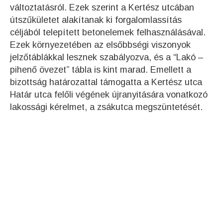
változtatásról. Ezek szerint a Kertész utcában
útszűkületet alakítanak ki forgalomlassítás
céljából telepített betonelemek felhasználásával.
Ezek környezetében az elsőbbségi viszonyok
jelzőtáblákkal lesznek szabályozva, és a “Lakó –
pihenő övezet” tábla is kint marad. Emellett a
bizottság határozattal támogatta a Kertész utca
Határ utca felőli végének újranyitására vonatkozó
lakossági kérelmet, a zsákutca megszüntetését.