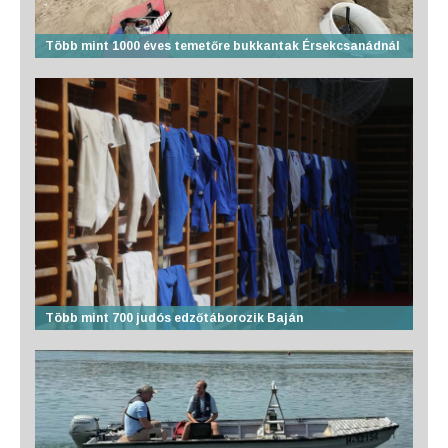
Több mint 1000 éves temetőre bukkantak Érsekcsanádnál
Több mint 700 judós edzőtáborozik Baján