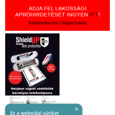
ADJA FEL LAKOSSÁGI
APRÓHIRDETÉSÉT INGYEN
ITT
!
Bejelentkezés
/
Regisztráció
×
Ez a weboldal sütiket