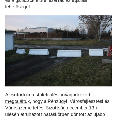
és a garázsok előtti lezárták az átjárási
lehetőséget.
A csütörtöki testületi ülés anyagai
között
megtaláltu
k, hogy a Pénzügyi, Városfejlesztési és
Városüzemeltetési Bizottság december 13-i
ülésén átruházott hatáskörben döntött az újabb