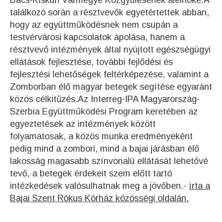
Bács-Kiskun Vármegye Közgyűlésének alelnöke.A
találkozó során a résztvevők egyetértettek abban,
hogy az együttműködésnek nem csupán a
testvérvárosi kapcsolatok ápolása, hanem a
résztvevő intézmények által nyújtott egészségügyi
ellátások fejlesztése, további fejlődési és
fejlesztési lehetőségek feltérképezése, valamint a
Zomborban élő magyar betegek segítése egyaránt
közös célkitűzés.Az Interreg-IPA Magyarország-
Szerbia Együttműködési Program keretében az
egyeztetések az intézmények között
folyamatosak, a közös munka eredményeként
pedig mind a zombori, mind a bajai járásban élő
lakosság magasabb színvonalú ellátását lehetővé
tevő, a betegek érdekeit szem előtt tartó
intézkedések valósulhatnak meg a jövőben.-
írta a
Bajai Szent Rókus Kórház közösségi oldalán.