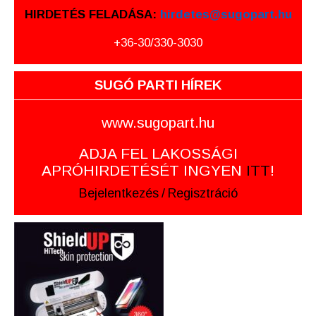
HIRDETÉS FELADÁSA:
hirdetes@sugopart.hu
+36-30/330-3030
SUGÓ PARTI HÍREK
www.sugopart.hu
ADJA FEL LAKOSSÁGI
APRÓHIRDETÉSÉT INGYEN
ITT
!
Bejelentkezés
/
Regisztráció