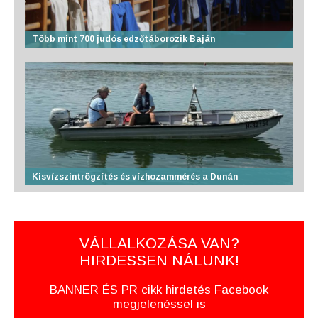
Több mint 700 judós edzőtáborozik Baján
Kisvízszintrögzítés és vízhozammérés a Dunán
VÁLLALKOZÁSA VAN?
HIRDESSEN NÁLUNK!
BANNER ÉS PR cikk hirdetés Facebook
megjelenéssel is