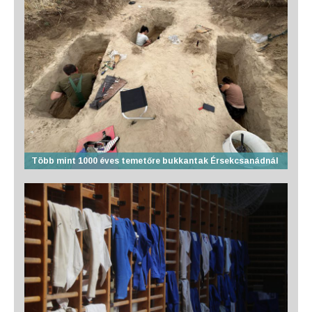
Több mint 1000 éves temetőre bukkantak Érsekcsanádnál