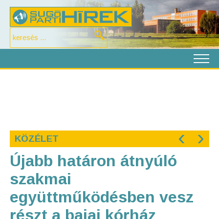
‹
›
KÖZÉLET
Újabb határon átnyúló
szakmai
együttműködésben vesz
részt a bajai kórház