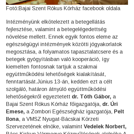
Fotó:Bajai Szent Rókus Kórház facebook oldala
Intézményünk elkötelezett a betegellátás
fejlesztése, valamint a betegelégedettség
növelése mellett. Ennek egyik fontos eleme az
egészségügyi intézmények közötti jógyakorlatok
megosztása, a folyamatos tapasztalatcsere és a
betegek gyógyításban való kooperáció, így
kiemelten fontosnak tartjuk a szakmai
együttműködési lehetőségek kialakítását,
fenntartását.Június 13-án, kedden ezt a célt
szolgáló, határon átnyúló együttműködési
lehetőségekről egyeztetett
dr. Tóth Gábor,
a
Bajai Szent Rókus Kórház főigazgatója,
dr. Úri
Emese,
a Zombori Egészségház igazgatója,
Pelt
Ilona
, a VMSZ Nyugat-Bácskai Körzeti
Szervezetének elnöke, valamint
Vedelek Norbert,