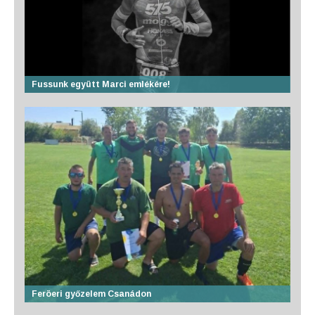
Fussunk együtt Marci emlékére!
Feröeri győzelem Csanádon