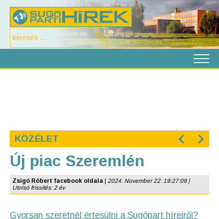
‹
›
KÖZÉLET
Új piac Szeremlén
Zsigó Róbert facebook oldala
|
2024. November 22. 19:27:09 |
Utolsó frissítés: 2 év
Gyorsan szeretnél értesülni a Sugópart híreiről?