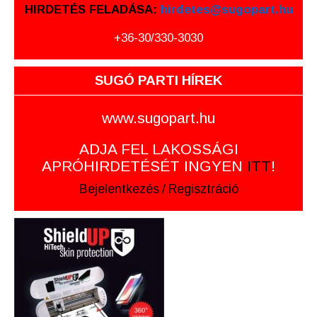
HIRDETÉS FELADÁSA:
hirdetes@sugopart.hu
+36-30/330-3030
SUGÓ PARTI HÍREK
www.sugopart.hu
ADJA FEL LAKOSSÁGI
APRÓHIRDETÉSÉT INGYEN
ITT
!
Bejelentkezés
/
Regisztráció