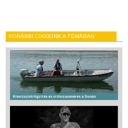
KORÁBBI CIKKEINK A TÉMÁBAN
Kisvízszintrögzítés és vízhozammérés a Dunán