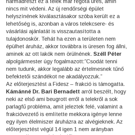
harmadrészt ez a telek már régóta ürés, amin
nincs mit védeni. Az új rendőrségi épület
helyszínének kiválasztásakor szóba került ez a
lehetőség is, azonban a város telekcsere- és
vásárlási ajánlatát is visszautasította a
tulajdonoskör. Tehát ha ezen a területen nem
épülhet áruház, akkor továbbra is üresen fog állni,
aminek az ott lakók nem örülnének.
Széll Péter
alpolgármester úgy fogalmazott:”Csodát tenni
nem tudunk, akkor legalább az értelmesnek tűnő
befektetői szándékot ne akadályozzuk.”
Az előterjesztést a Fidesz – frakció is támogatta.
Kámánné Dr. Bari Bernadett
arról beszélt, hogy
neki az első ami beugrott erről a telekről a sok
parlagfű probléma, amit jeleztek felé, valamint a
frakcióvezető is említette mekkora igénye lenne
egy ilyen élelmiszer áruházra az alvégieknek. Az
előterjesztést végül 14 igen 1 nem arányban