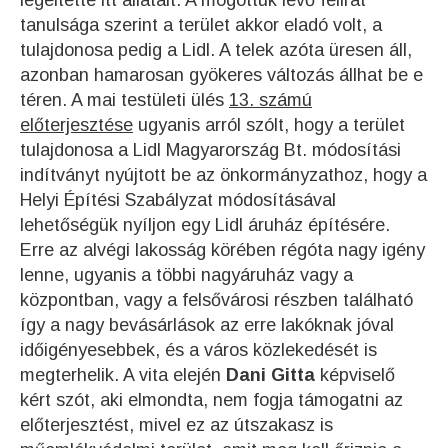
legeltette itt állatait. A mögöttük lévő felirat
tanulsága szerint a terület akkor eladó volt, a
tulajdonosa pedig a Lidl. A telek azóta üresen áll,
azonban hamarosan gyökeres változás állhat be e
téren. A mai testületi ülés
13. számú
előterjesztése
ugyanis arról szólt, hogy a terület
tulajdonosa a Lidl Magyarország Bt. módosítási
indítványt nyújtott be az önkormányzathoz, hogy a
Helyi Építési Szabályzat módosításával
lehetőségük nyíljon egy Lidl áruház építésére.
Erre az alvégi lakosság körében régóta nagy igény
lenne, ugyanis a többi nagyáruház vagy a
központban, vagy a felsővárosi részben található
így a nagy bevásárlások az erre lakóknak jóval
időigényesebbek, és a város közlekedését is
megterhelik. A vita elején
Dani Gitta
képviselő
kért szót, aki elmondta, nem fogja támogatni az
előterjesztést, mivel ez az útszakasz is