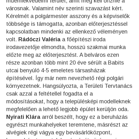
műemlékvédelmi terület, amit meg kell őriznie a
városnak. Valamint név szerinti szavazást kért.
Kérelmét a polgármester asszony és a képviselők
többsége is támogatta, azonban előterjesztéssel
kapcsolatban mindenki az ellenkező véleményen
volt.
Rádóczi Valéria
a főépítészi iroda
irodavezetője elmondta, hosszú szakmai munka
előzte meg az előterjesztést. A belváros ezen
része azonban több mint 20 éve sérült a Babits
utcai benyúló 4-5 emeletes társasházak
építésével. Így már nem nevezhető régi polgári
környezetnek. Hangsúlyozta, a Területi Tervtanács
csak azzal a feltétellel fogadta el a
módosításokat, hogy a településképi modelleknek
megfelelően a lehető legjobb épület kerüljön oda.
Nyirati Klára
arról beszélt, hogy ez a beruházás
egyrészt munkahelyeket teremtene, másrészt az
alvégiek régi vágya egy bevásárlóközpont,