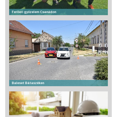
Feröeri győzelem Csanádon
Baleset Bátaszéken