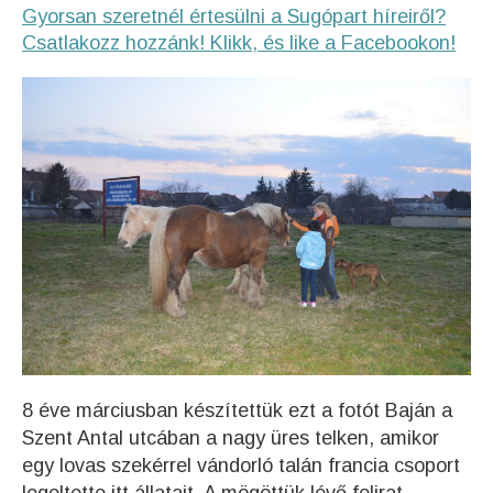
Gyorsan szeretnél értesülni a Sugópart híreiről?
Csatlakozz hozzánk! Klikk, és like a Facebookon!
8 éve márciusban készítettük ezt a fotót Baján a
Szent Antal utcában a nagy üres telken, amikor
egy lovas szekérrel vándorló talán francia csoport