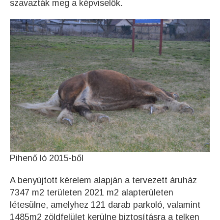
szavazták meg a képviselők.
Pihenő ló 2015-ből
A benyújtott kérelem alapján a tervezett áruház
7347 m2 területen 2021 m2 alapterületen
létesülne, amelyhez 121 darab parkoló, valamint
1485m2 zöldfelület kerülne biztosításra a telken