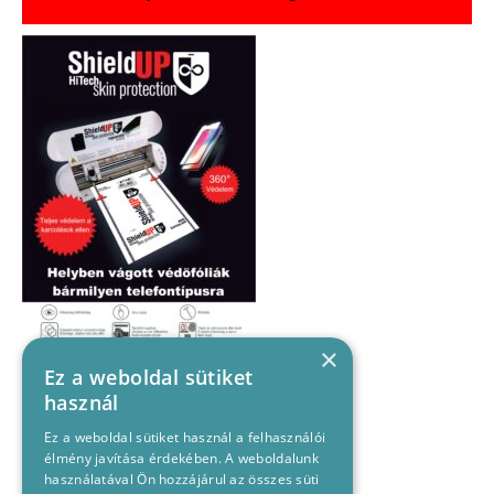
×
Ez a weboldal sütiket
használ
Ez a weboldal sütiket használ a felhasználói
élmény javítása érdekében. A weboldalunk
használatával Ön hozzájárul az összes süti