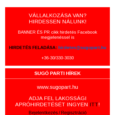
VÁLLALKOZÁSA VAN?
HIRDESSEN NÁLUNK!
BANNER ÉS PR cikk hirdetés Facebook
megjelenéssel is
HIRDETÉS FELADÁSA:
hirdetes@sugopart.hu
+36-30/330-3030
SUGÓ PARTI HÍREK
www.sugopart.hu
ADJA FEL LAKOSSÁGI
APRÓHIRDETÉSÉT INGYEN
ITT
!
Bejelentkezés
/
Regisztráció