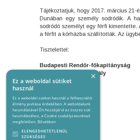
Tájékoztatjuk, hogy 2017. március 21-é
Dunában egy személy sodródik. A haj
sodródó személyt egy férfi kimentette. 
a férfit a kórházba szállították. Az ügy
Tisztelettel:
Budapesti Rendőr-főkapitányság
Kommunikációs Osztály
×
Ez a weboldal sütiket
használ
Ez a weboldal sütiket használ a felhasználói
élmény javítása érdekében. A weboldalunk
használatával Ön hozzájárul az összes süti
használatához, a Cookie szabályzatunknak
megfelelően.
Bővebben
ELENGEDHETETLENÜL
SZÜKSÉGES