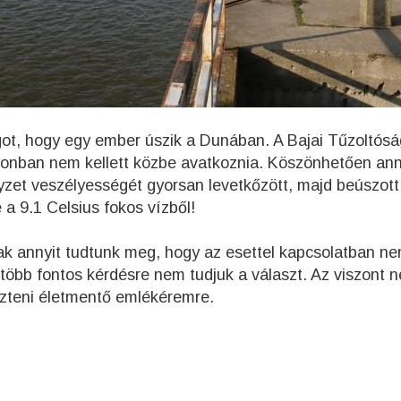
ágot, hogy egy ember úszik a Dunában. A Bajai Tűzoltós
 azonban nem kellett közbe avatkoznia. Köszönhetően an
elyzet veszélyességét gyorsan levetkőzött, majd beúszott
e a 9.1 Celsius fokos vízből!
ak annyit tudtunk meg, hogy az esettel kapcsolatban n
e több fontos kérdésre nem tudjuk a választ. Az viszont 
eszteni életmentő emlékéremre.