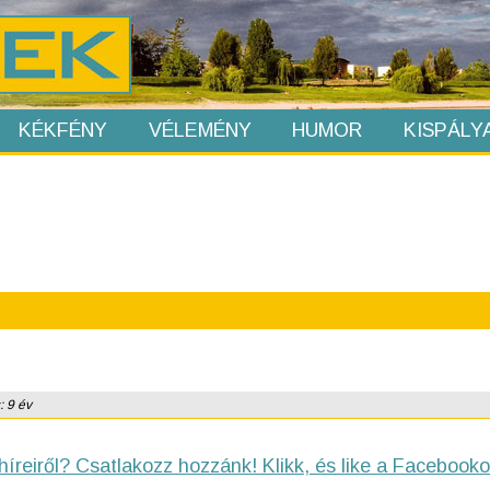
KÉKFÉNY
VÉLEMÉNY
HUMOR
KISPÁLY
: 9 év
híreiről? Csatlakozz hozzánk! Klikk, és like a Facebooko