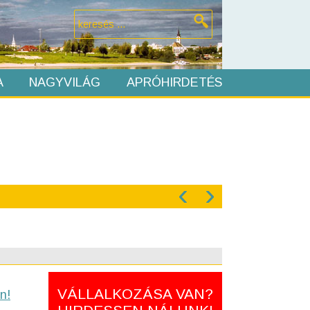
A
NAGYVILÁG
APRÓHIRDETÉS
‹
›
VÁLLALKOZÁSA VAN?
n!