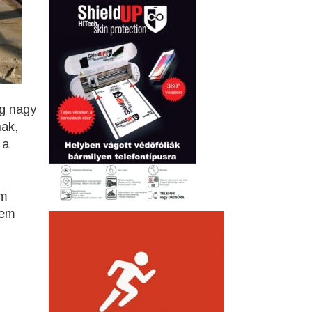
ág nagy
nak,
 a
em
nem