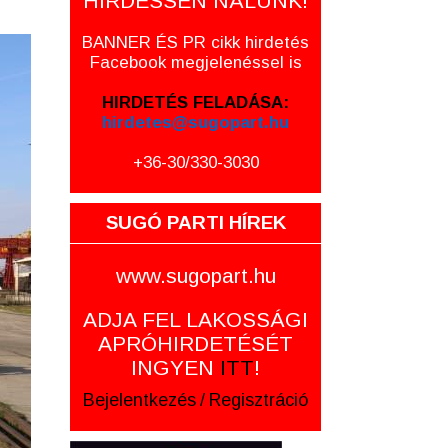
HIRDESSEN NÁLUNK!
BANNER ÉS PR cikk hirdetés
Facebook megjelenéssel is
HIRDETÉS FELADÁSA:
hirdetes@sugopart.hu
+36-30/330-3030
SUGÓ PARTI HÍREK
www.sugopart.hu
ADJA FEL LAKOSSÁGI
APRÓHIRDETÉSÉT
INGYEN
ITT
!
Bejelentkezés
/
Regisztráció