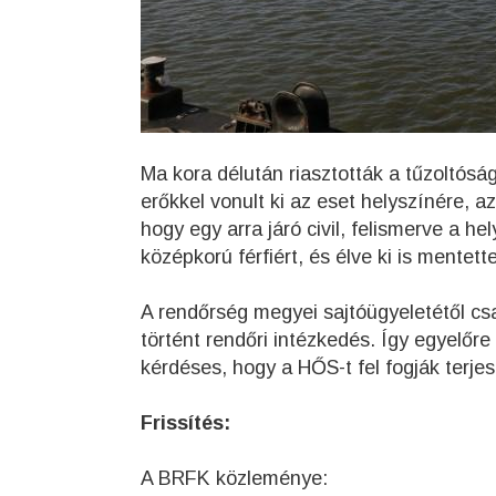
Ma kora délután riasztották a tűzoltós
erőkkel vonult ki az eset helyszínére,
hogy egy arra járó civil, felismerve a h
középkorú férfiért, és élve ki is mentett
A rendőrség megyei sajtóügyeletétől cs
történt rendőri intézkedés. Így egyelőr
kérdéses, hogy a HŐS-t fel fogják terj
Frissítés:
A BRFK közleménye: