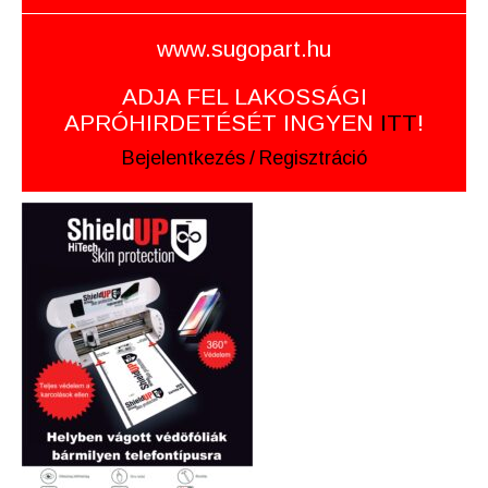
www.sugopart.hu
ADJA FEL LAKOSSÁGI
APRÓHIRDETÉSÉT INGYEN
ITT
!
Bejelentkezés
/
Regisztráció