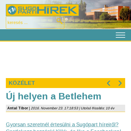
‹
›
KÖZÉLET
Új helyen a Betlehem
Antal Tibor
|
2016. November 23. 17:18:53 | Utolsó frissítés: 10 év
Gyorsan szeretnél értesülni a Sugópart híreiről?