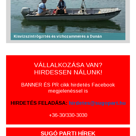
Kisvízszintrögzítés és vízhozammérés a Dunán
VÁLLALKOZÁSA VAN?
HIRDESSEN NÁLUNK!
BANNER ÉS PR cikk hirdetés Facebook
megjelenéssel is
HIRDETÉS FELADÁSA:
hirdetes@sugopart.hu
+36-30/330-3030
SUGÓ PARTI HÍREK