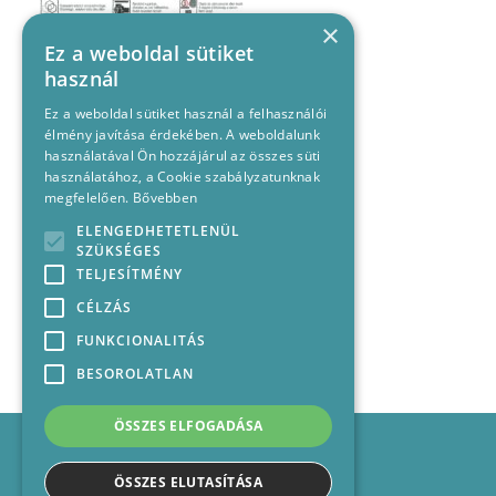
×
Ez a weboldal sütiket
használ
Ez a weboldal sütiket használ a felhasználói
élmény javítása érdekében. A weboldalunk
használatával Ön hozzájárul az összes süti
használatához, a Cookie szabályzatunknak
megfelelően.
Bővebben
ELENGEDHETETLENÜL
SZÜKSÉGES
TELJESÍTMÉNY
CÉLZÁS
FUNKCIONALITÁS
BESOROLATLAN
ÖSSZES ELFOGADÁSA
Impresszum
Médiajánlat
ÖSSZES ELUTASÍTÁSA
Felhasználási feltételek