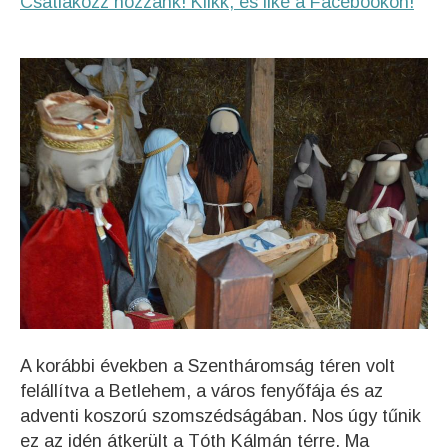
Csatlakozz hozzánk! Klikk, és like a Facebookon!
A korábbi években a Szentháromság téren volt
felállítva a Betlehem, a város fenyőfája és az
adventi koszorú szomszédságában. Nos úgy tűnik
ez az idén átkerült a Tóth Kálmán térre. Ma