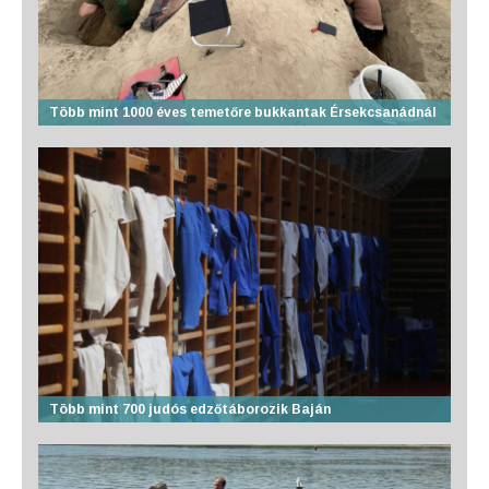
Több mint 1000 éves temetőre bukkantak Érsekcsanádnál
Több mint 700 judós edzőtáborozik Baján