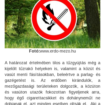
Fotó:
www.erdo-mezo.hu
A határozat értelmében tilos a tűzgyújtás még a
kijelölt tűzrakó helyeken is, valamint a közút és
vasút menti fásításokban, beleértve a parlag- és
gazégetést is. Az erdőben kirándulók, a
mezőgazdasági területeken dolgozók, a közúton
és vasúton utazók fokozottan figyeljenek arra,
hogy égő cigarettacsikket és dohányneműt ne
dobjanak el, azt minden esetben oltsák el. Aki a