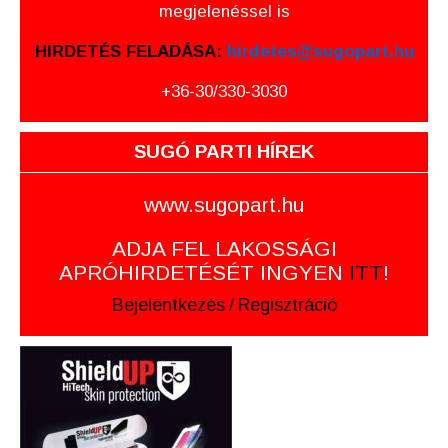
megjelenéssel is
HIRDETÉS FELADÁSA:
hirdetes@sugopart.hu
+36-30/330-3030
SUGÓ PARTI HÍREK
www.sugopart.hu
ADJA FEL LAKOSSÁGI
APRÓHIRDETÉSÉT INGYEN
ITT
!
Bejelentkezés
/
Regisztráció