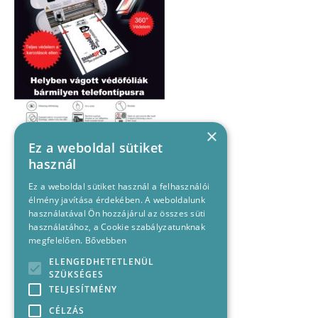
×
Ez a weboldal sütiket
használ
Ez a weboldal sütiket használ a felhasználói
élmény javítása érdekében. A weboldalunk
használatával Ön hozzájárul az összes süti
használatához, a Cookie szabályzatunknak
megfelelően.
Bővebben
ELENGEDHETETLENÜL
SZÜKSÉGES
TELJESÍTMÉNY
CÉLZÁS