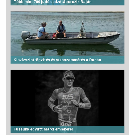
Több mint 700 judós edzőtáborozik Baján
Kisvízszintrögzítés és vízhozammérés a Dunán
Fussunk együtt Marci emlékére!