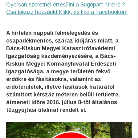
Gyorsan szeretnél értesülni a Sugópart híreiről?
Csatlakozz hozzánk! Klikk, és like a Facebookon!
A hirtelen nappali felmelegedés és
csapadékmentes, száraz időjárás miatt, a
Bács-Kiskun Megyei Katasztrófavédelmi
Igazgatóság kezdeményezésére, a Bács-
Kiskun Megyei Kormányhivatal Erdészeti
Igazgatósága, a megye területén fekvő
erdőkre és fásításokra, valamint az
erdőterületek, illetve fásítások határától
számított kétszáz méteren belüli területre,
átmeneti időre 2016. július 8-től általános
tűzgyújtási tilalmat rendelt el.