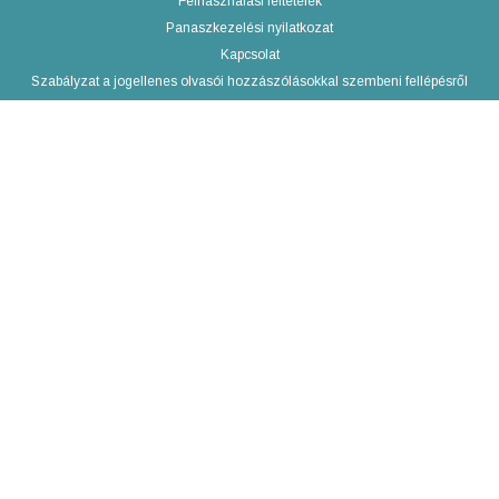
Felhasználási feltételek
Panaszkezelési nyilatkozat
Kapcsolat
Szabályzat a jogellenes olvasói hozzászólásokkal szembeni fellépésről