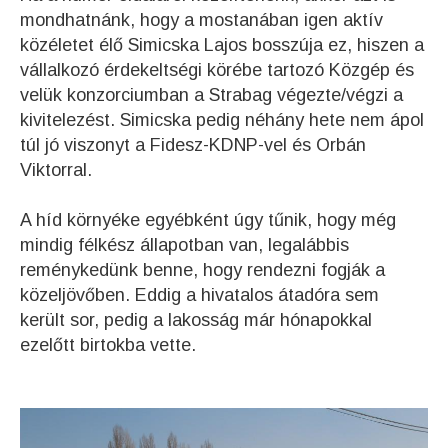
mondhatnánk, hogy a mostanában igen aktív
közéletet élő Simicska Lajos bosszúja ez, hiszen a
vállalkozó érdekeltségi körébe tartozó Közgép és
velük konzorciumban a Strabag végezte/végzi a
kivitelezést. Simicska pedig néhány hete nem ápol
túl jó viszonyt a Fidesz-KDNP-vel és Orbán
Viktorral.
A híd környéke egyébként úgy tűnik, hogy még
mindig félkész állapotban van, legalábbis
reménykedünk benne, hogy rendezni fogják a
közeljövőben. Eddig a hivatalos átadóra sem
került sor, pedig a lakosság már hónapokkal
ezelőtt birtokba vette.