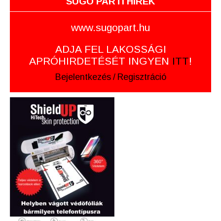
SUGÓ PARTI HÍREK
www.sugopart.hu
ADJA FEL LAKOSSÁGI
APRÓHIRDETÉSÉT INGYEN
ITT
!
Bejelentkezés
/
Regisztráció