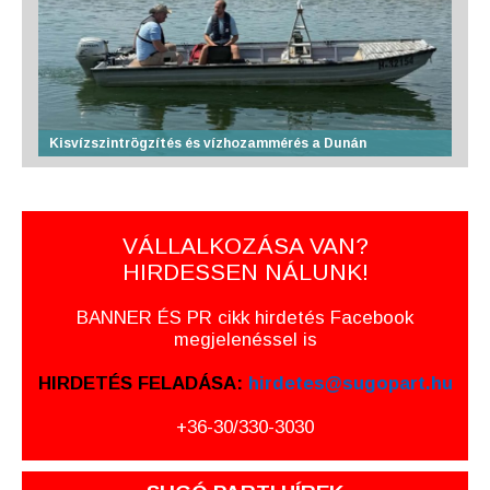
Kisvízszintrögzítés és vízhozammérés a Dunán
VÁLLALKOZÁSA VAN?
HIRDESSEN NÁLUNK!
BANNER ÉS PR cikk hirdetés Facebook
megjelenéssel is
HIRDETÉS FELADÁSA:
hirdetes@sugopart.hu
+36-30/330-3030