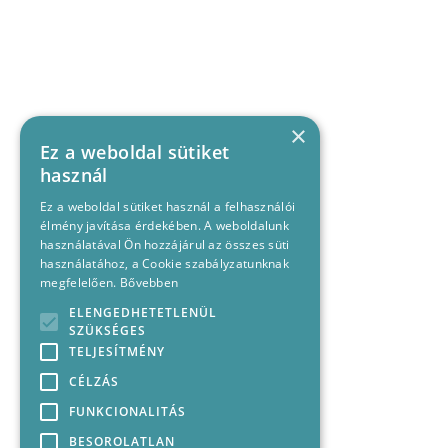
×
Ez a weboldal sütiket
használ
Ez a weboldal sütiket használ a felhasználói
élmény javítása érdekében. A weboldalunk
használatával Ön hozzájárul az összes süti
használatához, a Cookie szabályzatunknak
megfelelően.
Bővebben
ELENGEDHETETLENÜL
SZÜKSÉGES
TELJESÍTMÉNY
CÉLZÁS
FUNKCIONALITÁS
BESOROLATLAN