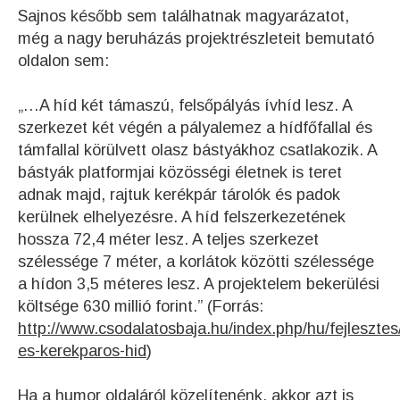
Sajnos később sem találhatnak magyarázatot,
még a nagy beruházás projektrészleteit bemutató
oldalon sem:
„…A híd két támaszú, felsőpályás ívhíd lesz. A
szerkezet két végén a pályalemez a hídfőfallal és
támfallal körülvett olasz bástyákhoz csatlakozik. A
bástyák platformjai közösségi életnek is teret
adnak majd, rajtuk kerékpár tárolók és padok
kerülnek elhelyezésre. A híd felszerkezetének
hossza 72,4 méter lesz. A teljes szerkezet
szélessége 7 méter, a korlátok közötti szélessége
a hídon 3,5 méteres lesz. A projektelem bekerülési
költsége 630 millió forint.” (Forrás:
http://www.csodalatosbaja.hu/index.php/hu/fejlesztes
es-kerekparos-hid
)
Ha a humor oldaláról közelítenénk, akkor azt is