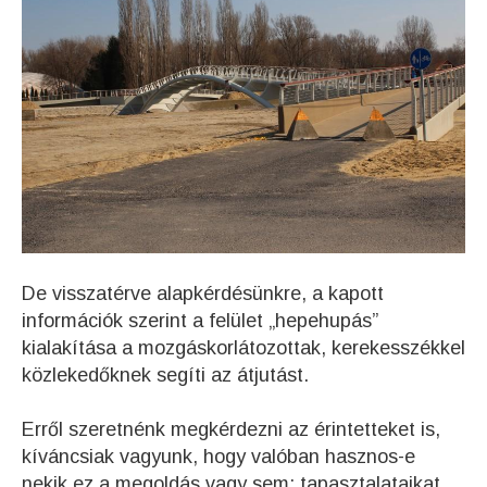
De visszatérve alapkérdésünkre, a kapott
információk szerint a felület „hepehupás”
kialakítása a mozgáskorlátozottak, kerekesszékkel
közlekedőknek segíti az átjutást.
Erről szeretnénk megkérdezni az érintetteket is,
kíváncsiak vagyunk, hogy valóban hasznos-e
nekik ez a megoldás vagy sem: tapasztalataikat