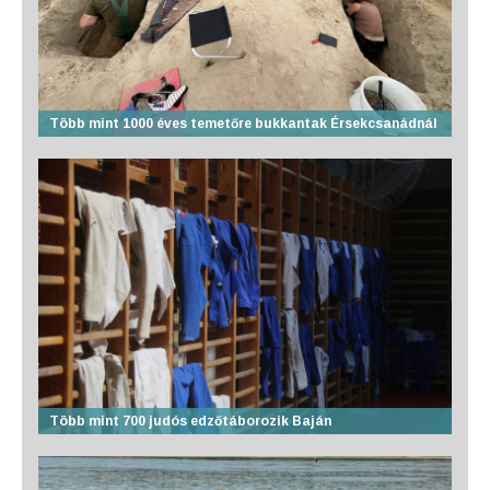
Több mint 1000 éves temetőre bukkantak Érsekcsanádnál
Több mint 700 judós edzőtáborozik Baján