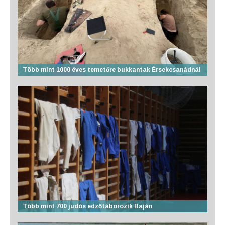
Több mint 1000 éves temetőre bukkantak Érsekcsanádnál
Több mint 700 judós edzőtáborozik Baján