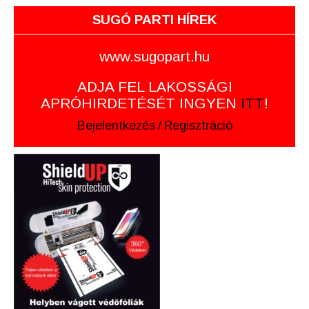
SUGÓ PARTI HÍREK
www.sugopart.hu
ADJA FEL LAKOSSÁGI
APRÓHIRDETÉSÉT INGYEN
ITT
!
Bejelentkezés
/
Regisztráció