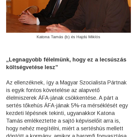
Katona Tamás (b) és Hajdú Miklós
„Legnagyobb félelmünk, hogy ez a lecsúszás
költségvetése lesz”
Az ellenzéknek, így a Magyar Szocialista Pártnak
is egyik fontos követelése az alapvető
élelmiszerek ÁFA-jának csökkentése. A párt a
sertés tőkehús ÁFA-jának 5%-ra mérséklését egy
kezdeti lépésnek tekinti, ugyanakkor Katona
Tamás emlékeztette a sajtó képviselőit arra is,
hogy nehéz megítélni, miért a sertéshús mellett
döntött a kormány, amikor a baromfi fogyasztása