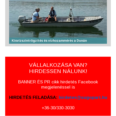
Kisvízszintrögzítés és vízhozammérés a Dunán
VÁLLALKOZÁSA VAN?
HIRDESSEN NÁLUNK!
BANNER ÉS PR cikk hirdetés Facebook
megjelenéssel is
HIRDETÉS FELADÁSA:
hirdetes@sugopart.hu
+36-30/330-3030