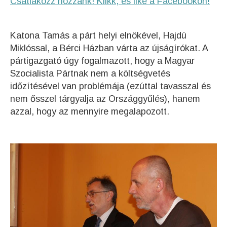
Csatlakozz hozzánk! Klikk, és like a Facebookon!
Katona Tamás a párt helyi elnökével, Hajdú
Miklóssal, a Bérci Házban várta az újságírókat. A
pártigazgató úgy fogalmazott, hogy a Magyar
Szocialista Pártnak nem a költségvetés
időzítésével van problémája (ezúttal tavasszal és
nem ősszel tárgyalja az Országgyűlés), hanem
azzal, hogy az mennyire megalapozott.