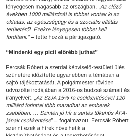
lényegesen magasabb az országban. „
Az előző
években 1000 milliárdnál is többet vontak ki az
oktatás, az egészségügy és a szociális ellátás
területéről. Ezekre lényegesen többet kell
fordítani.”
– tette hozzá a pártigazgató.
“Mindenki egy picit előrébb juthat”
Fercsák Róbert a szerdai képviselő-testületi ülés
szünetére időzítette ugyanebben a témában a
sajtó tájékoztatását. A polgármester röviden
üdvözölte irodájában a 2016-os büdzsé számait és
irányelveit. „
Az SzJA 15%-ra csökkentésével 120
milliárd forinttal több maradhat az emberek
zsebében. … Szintén jó hír a sertés tőkehús ÁFA-
jának csökkentése
” – fogalmazott. Fercsák Róbert
szerint ezek a hírek növelhetik a
kiszámíthatóságot és a tervezhetőséget.