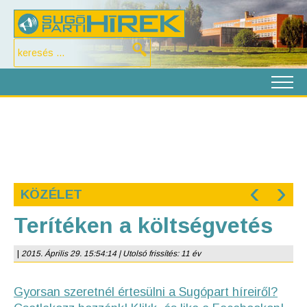
‹
›
KÖZÉLET
Terítéken a költségvetés
|
2015. Április 29. 15:54:14 | Utolsó frissítés: 11 év
Gyorsan szeretnél értesülni a Sugópart híreiről?