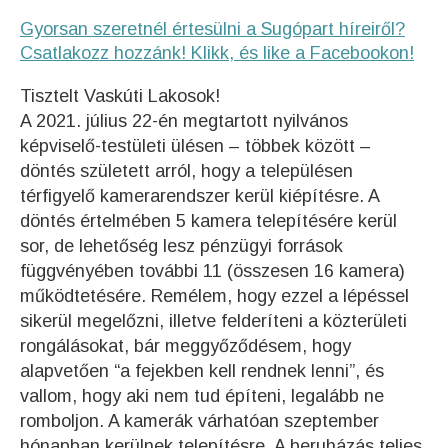
Gyorsan szeretnél értesülni a Sugópart híreiről?
Csatlakozz hozzánk! Klikk, és like a Facebookon!
Tisztelt Vaskúti Lakosok!
A 2021. július 22-én megtartott nyilvános
képviselő-testületi ülésen – többek között –
döntés született arról, hogy a településen
térfigyelő kamerarendszer kerül kiépítésre. A
döntés értelmében 5 kamera telepítésére kerül
sor, de lehetőség lesz pénzügyi források
függvényében további 11 (összesen 16 kamera)
működtetésére. Remélem, hogy ezzel a lépéssel
sikerül megelőzni, illetve felderíteni a közterületi
rongálásokat, bár meggyőződésem, hogy
alapvetően “a fejekben kell rendnek lenni”, és
vallom, hogy aki nem tud építeni, legalább ne
romboljon. A kamerák várhatóan szeptember
hónapban kerülnek telepítésre. A beruházás teljes