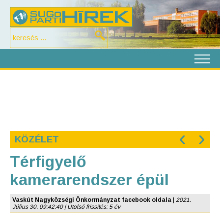
‹
›
KÖZÉLET
Térfigyelő
kamerarendszer épül
Vaskút Nagyközségi Önkormányzat facebook oldala
|
2021.
Július 30. 09:42:40 | Utolsó frissítés: 5 év