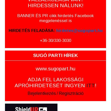
HIRDESSEN NÁLUNK!
BANNER ÉS PR cikk hirdetés Facebook
megjelenéssel is
HIRDETÉS FELADÁSA:
hirdetes@sugopart.hu
+36-30/330-3030
SUGÓ PARTI HÍREK
www.sugopart.hu
ADJA FEL LAKOSSÁGI
APRÓHIRDETÉSÉT INGYEN
ITT
!
Bejelentkezés
/
Regisztráció