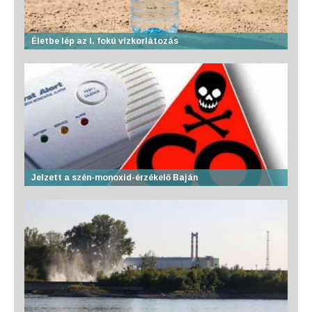
Életbe lép az I. fokú vízkorlátozás
Jelzett a szén-monoxid-érzékelő Baján