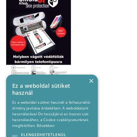
×
Ez a weboldal sütiket
használ
Ez a weboldal sütiket használ a felhasználói
élmény javítása érdekében. A weboldalunk
használatával Ön hozzájárul az összes süti
használatához, a Cookie szabályzatunknak
megfelelően.
Bővebben
ELENGEDHETETLENÜL