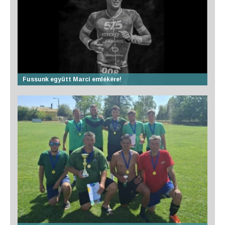
Fussunk együtt Marci emlékére!