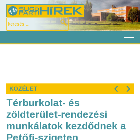
‹
›
KÖZÉLET
Térburkolat- és
zöldterület-rendezési
munkálatok kezdődnek a
Petőfi-szigeten