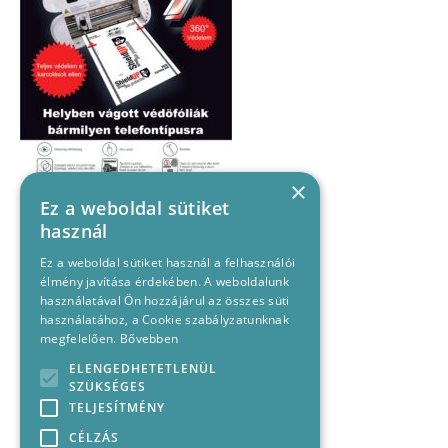
×
Ez a weboldal sütiket
használ
Ez a weboldal sütiket használ a felhasználói
élmény javítása érdekében. A weboldalunk
használatával Ön hozzájárul az összes süti
használatához, a Cookie szabályzatunknak
megfelelően.
Bővebben
ELENGEDHETETLENÜL
SZÜKSÉGES
TELJESÍTMÉNY
CÉLZÁS