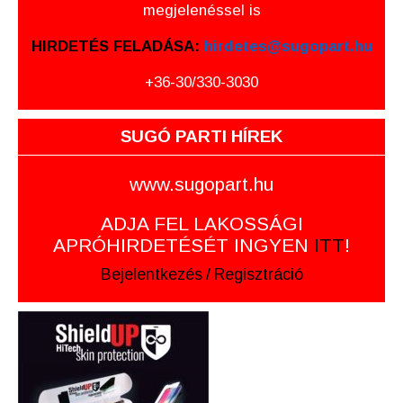
megjelenéssel is
HIRDETÉS FELADÁSA:
hirdetes@sugopart.hu
+36-30/330-3030
SUGÓ PARTI HÍREK
www.sugopart.hu
ADJA FEL LAKOSSÁGI
APRÓHIRDETÉSÉT INGYEN
ITT
!
Bejelentkezés
/
Regisztráció