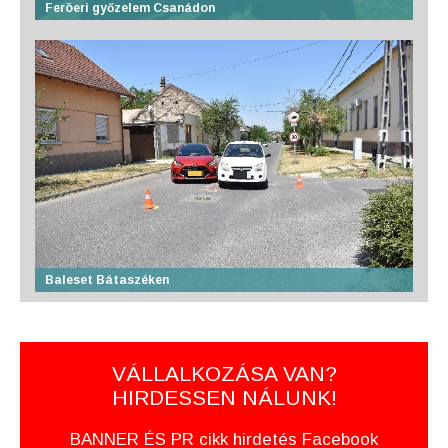
Feröeri győzelem Csanádon
Baleset Bátaszéken
VÁLLALKOZÁSA VAN?
HIRDESSEN NÁLUNK!
BANNER ÉS PR cikk hirdetés Facebook