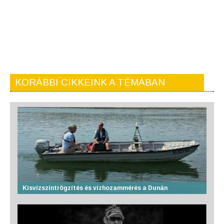
KORÁBBI CIKKEINK A TÉMÁBAN
Kisvízszintrögzítés és vízhozammérés a Dunán