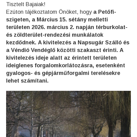
Tisztelt Bajaiak!
Ezúton tájékoztatom Önöket, hogy
a Petőfi-
szigeten, a Március 15. sétány melletti
területen
2026. március 2. napján
térburkolat-
és zöldterület-rendezési munkálatok
kezdődnek.
A kivitelezés a Napsugár Szálló és
a Véndió Vendéglő közötti szakaszt érinti.
A
kivitelezés ideje alatt az érintett területen
ideiglenes forgalomkorlátozásra, esetenként
gyalogos- és gépjárműforgalmi terelésekre
lehet számítani.