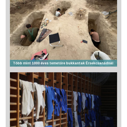
Több mint 1000 éves temetőre bukkantak Érsekcsanádnál