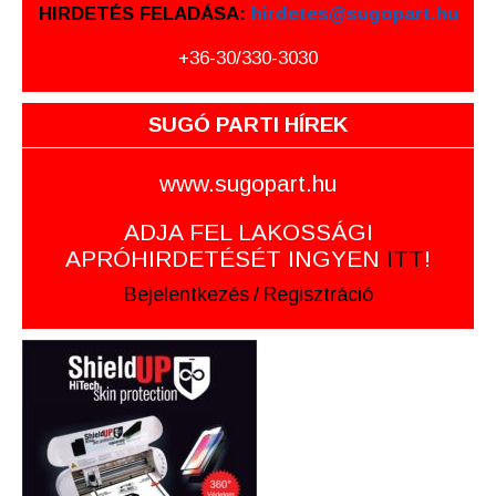
HIRDETÉS FELADÁSA:
hirdetes@sugopart.hu
+36-30/330-3030
SUGÓ PARTI HÍREK
www.sugopart.hu
ADJA FEL LAKOSSÁGI
APRÓHIRDETÉSÉT INGYEN
ITT
!
Bejelentkezés
/
Regisztráció