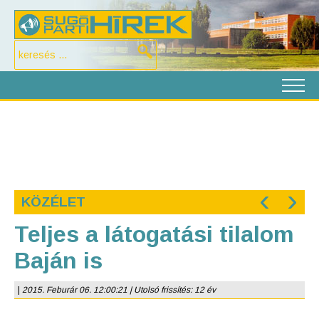
‹
›
KÖZÉLET
Teljes a látogatási tilalom
Baján is
|
2015. Feburár 06. 12:00:21 | Utolsó frissítés: 12 év