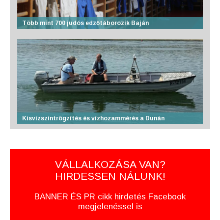
Több mint 700 judós edzőtáborozik Baján
Kisvízszintrögzítés és vízhozammérés a Dunán
VÁLLALKOZÁSA VAN?
HIRDESSEN NÁLUNK!
BANNER ÉS PR cikk hirdetés Facebook
megjelenéssel is