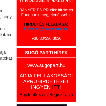
HIRDESSEN NÁLUNK!
BANNER ÉS PR cikk hirdetés
on
Facebook megjelenéssel is
t, hogy
HIRDETÉS FELADÁSA:
ben
hirdetes@sugopart.hu
azonban
+36-30/330-3030
ajai
SUGÓ PARTI HÍREK
atokat
www.sugopart.hu
ADJA FEL LAKOSSÁGI
APRÓHIRDETÉSÉT
INGYEN
ITT
!
Bejelentkezés
/
Regisztráció