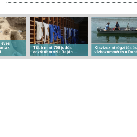
 éves
antak
Több mint 700 judós
Kisvízszintrögzítés és
l
edzőtáborozik Baján
vízhozammérés a Dun