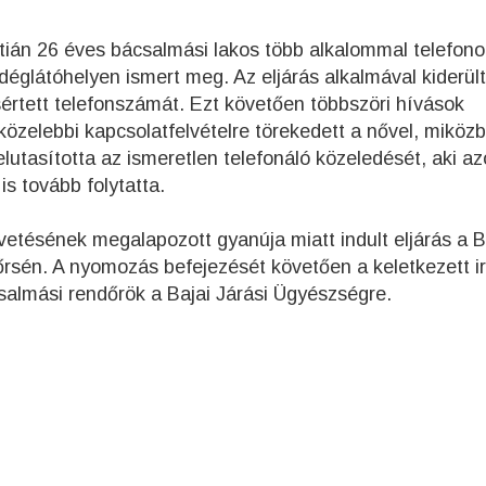
ztián 26 éves bácsalmási lakos több alkalommal telefon
déglátóhelyen ismert meg. Az eljárás alkalmával kiderül
sértett telefonszámát. Ezt követően többszöri hívások
 közelebbi kapcsolatfelvételre törekedett a nővel, miköz
tt elutasította az ismeretlen telefonáló közeledését, aki 
is tovább folytatta.
vetésének megalapozott gyanúja miatt indult eljárás a B
sén. A nyomozás befejezését követően a keletkezett ir
csalmási rendőrök a Bajai Járási Ügyészségre.