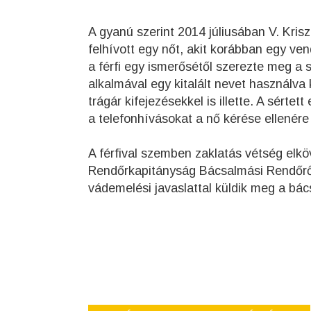
A gyanú szerint 2014 júliusában V. Kris
felhívott egy nőt, akit korábban egy ven
a férfi egy ismerősétől szerezte meg a 
alkalmával egy kitalált nevet használva
trágár kifejezésekkel is illette. A sérte
a telefonhívásokat a nő kérése ellenére 
A férfival szemben zaklatás vétség elkö
Rendőrkapitányság Bácsalmási Rendőrőr
vádemelési javaslattal küldik meg a bá