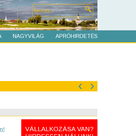
A
NAGYVILÁG
APRÓHIRDETÉS
‹
›
VÁLLALKOZÁSA VAN?
n!