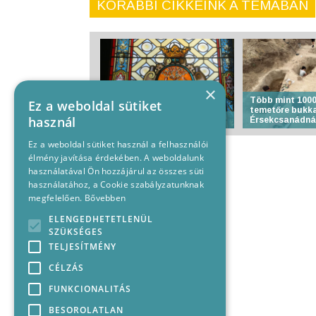
KORÁBBI CIKKEINK A TÉMÁBAN
×
Több mint 1000
Ez a weboldal sütiket
temetőre bukk
használ
Anyakönyvi hírek
Érsekcsanádná
Ez a weboldal sütiket használ a felhasználói
élmény javítása érdekében. A weboldalunk
használatával Ön hozzájárul az összes süti
használatához, a Cookie szabályzatunknak
megfelelően.
Bővebben
ELENGEDHETETLENÜL
SZÜKSÉGES
TELJESÍTMÉNY
CÉLZÁS
FUNKCIONALITÁS
BESOROLATLAN