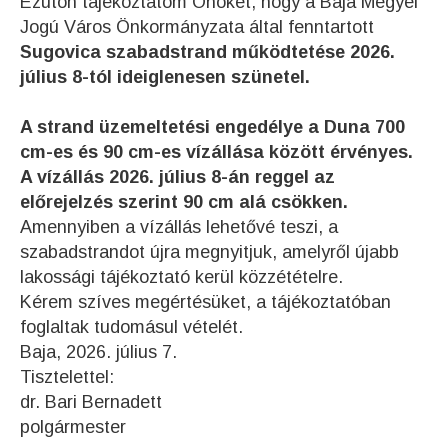
Ezúton tájékoztatom Önöket, hogy a Baja Megyei
Jogú Város Önkormányzata által fenntartott
Sugovica szabadstrand működtetése 2026.
július 8-tól ideiglenesen szünetel.
A strand üzemeltetési engedélye a Duna 700
cm-es és 90 cm-es vízállása között érvényes.
A vízállás 2026. július 8-án reggel az
előrejelzés szerint 90 cm alá csökken.
Amennyiben a vízállás lehetővé teszi, a
szabadstrandot újra megnyitjuk, amelyről újabb
lakossági tájékoztató kerül közzétételre.
Kérem szíves megértésüket, a tájékoztatóban
foglaltak tudomásul vételét.
Baja, 2026. július 7.
Tisztelettel:
dr. Bari Bernadett
polgármester