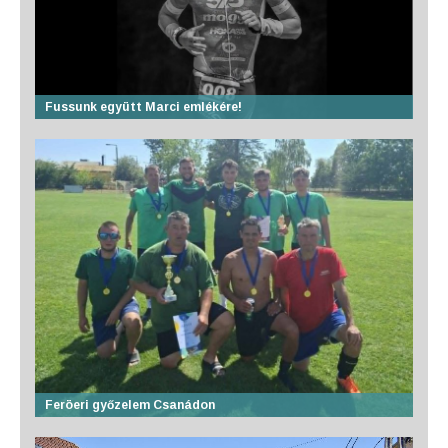
Fussunk együtt Marci emlékére!
Feröeri győzelem Csanádon