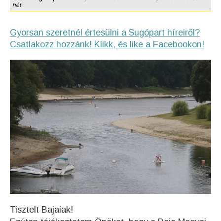
hét
Gyorsan szeretnél értesülni a Sugópart híreiről?
Csatlakozz hozzánk! Klikk, és like a Facebookon!
Tisztelt Bajaiak!