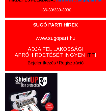
HIRDETÉS FELADÁSA:
hirdetes@sugopart.hu
+36-30/330-3030
SUGÓ PARTI HÍREK
www.sugopart.hu
ADJA FEL LAKOSSÁGI
APRÓHIRDETÉSÉT INGYEN
ITT
!
Bejelentkezés
/
Regisztráció