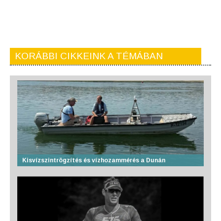
KORÁBBI CIKKEINK A TÉMÁBAN
Kisvízszintrögzítés és vízhozammérés a Dunán