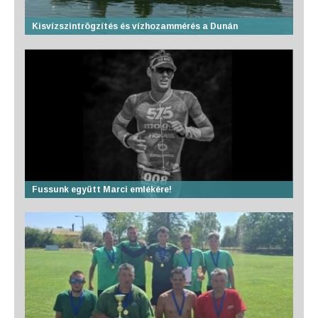
Kisvízszintrögzítés és vízhozammérés a Dunán
Fussunk együtt Marci emlékére!