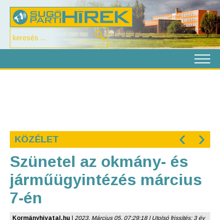
‹
›
KÖZÉLET
Szünetel az okmány- és
járműügyintézés március
7-én
Kormányhivatal.hu
|
2023. Március 05. 07:29:18 | Utolsó frissítés: 3 év