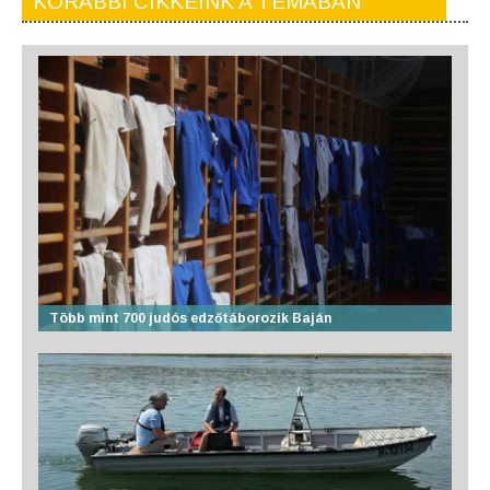
KORÁBBI CIKKEINK A TÉMÁBAN
Több mint 700 judós edzőtáborozik Baján