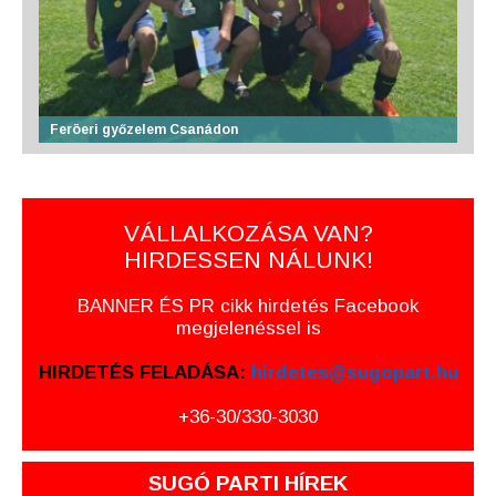
Feröeri győzelem Csanádon
VÁLLALKOZÁSA VAN?
HIRDESSEN NÁLUNK!
BANNER ÉS PR cikk hirdetés Facebook
megjelenéssel is
HIRDETÉS FELADÁSA:
hirdetes@sugopart.hu
+36-30/330-3030
SUGÓ PARTI HÍREK