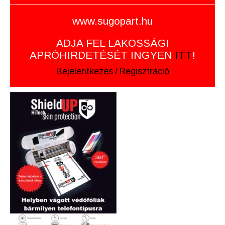
www.sugopart.hu
ADJA FEL LAKOSSÁGI
APRÓHIRDETÉSÉT INGYEN
ITT
!
Bejelentkezés
/
Regisztráció