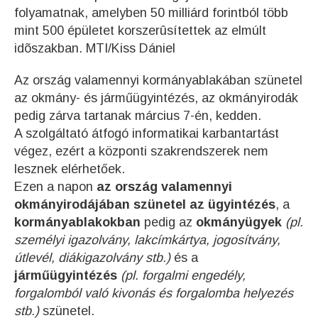
folyamatnak, amelyben 50 milliárd forintból több
mint 500 épületet korszerûsítettek az elmúlt
idõszakban. MTI/Kiss Dániel
Az ország valamennyi kormányablakában szünetel
az okmány- és járműügyintézés, az okmányirodák
pedig zárva tartanak március 7-én, kedden.
A szolgáltató átfogó informatikai karbantartást
végez, ezért a központi szakrendszerek nem
lesznek elérhetőek.
Ezen a napon
az ország valamennyi
okmányirodájában szünetel az ügyintézés
, a
kormányablakokban
pedig az
okmányügyek
(pl.
személyi igazolvány, lakcímkártya, jogosítvány,
útlevél, diákigazolvány stb.)
és a
járműügyintézés
(pl. forgalmi engedély,
forgalomból való kivonás és forgalomba helyezés
stb.)
szünetel.