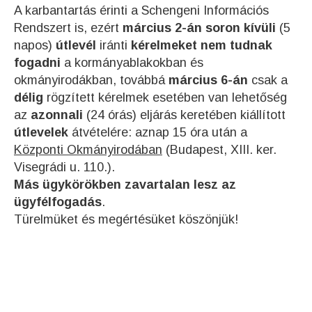
A karbantartás érinti a Schengeni Információs
Rendszert is, ezért
március 2-án soron kívüli
(5
napos)
útlevél
iránti
kérelmeket nem tudnak
fogadni
a kormányablakokban és
okmányirodákban, továbbá
március 6-án
csak a
délig
rögzített kérelmek esetében van lehetőség
az
azonnali
(24 órás) eljárás keretében kiállított
útlevelek
átvételére: aznap 15 óra után a
Központi Okmányirodában
(Budapest, XIII. ker.
Visegrádi u. 110.).
Más ügykörökben zavartalan lesz az
ügyfélfogadás
.
Türelmüket és megértésüket köszönjük!