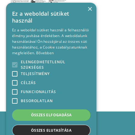
×
Ez a weboldal sütiket
használ
Ez a weboldal sütiket használ a felhasználói
élmény javítása érdekében. A weboldalunk
használatával Ön hozzájárul az összes süti
használatához, a Cookie szabályzatunknak
megfelelően.
Bővebben
ELENGEDHETETLENÜL
SZÜKSÉGES
TELJESÍTMÉNY
CÉLZÁS
FUNKCIONALITÁS
BESOROLATLAN
ÖSSZES ELFOGADÁSA
Impresszum
Médiajánlat
ÖSSZES ELUTASÍTÁSA
Felhasználási feltételek