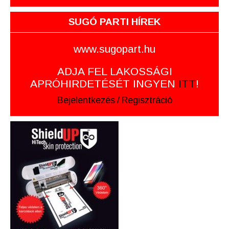
SUGÓ PARTI HÍREK
www.sugopart.hu
ADJA FEL LAKOSSÁGI
APRÓHIRDETÉSÉT INGYEN
ITT
!
Bejelentkezés
/
Regisztráció