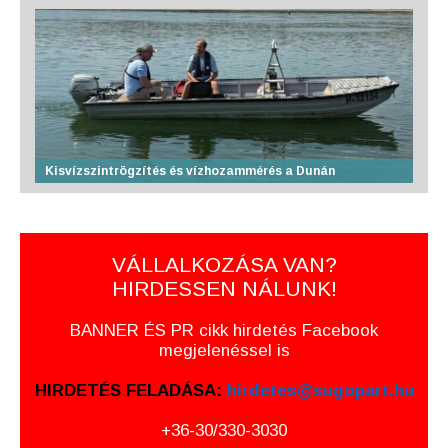
Kisvízszintrögzítés és vízhozammérés a Dunán
VÁLLALKOZÁSA VAN?
HIRDESSEN NÁLUNK!
BANNER ÉS PR cikk hirdetés Facebook
megjelenéssel is
HIRDETÉS FELADÁSA:
hirdetes@sugopart.hu
+36-30/330-3030