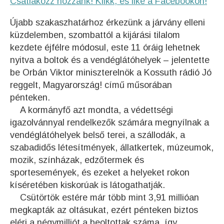
Csatlakozz hozzánk! Klikk, és like a Facebookon!
Újabb szakaszhatárhoz érkezünk a járvány elleni
küzdelemben, szombattól a kijárási tilalom
kezdete éjfélre módosul, este 11 óráig lehetnek
nyitva a boltok és a vendéglátóhelyek – jelentette
be Orbán Viktor miniszterelnök a Kossuth rádió Jó
reggelt, Magyarország! című műsorában
pénteken.
A kormányfő azt mondta, a védettségi
igazolvánnyal rendelkezők számára megnyílnak a
vendéglátóhelyek belső terei, a szállodák, a
szabadidős létesítmények, állatkertek, múzeumok,
mozik, színházak, edzőtermek és
sportesemények, és ezeket a helyeket rokon
kíséretében kiskorúak is látogathatják.
Csütörtök estére már több mint 3,91 millióan
megkapták az oltásukat, ezért pénteken biztos
eléri a négymilliót a beoltottak száma, így