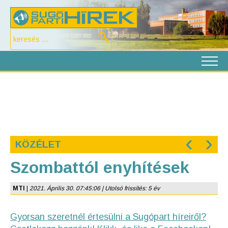
‹
›
KÖZÉLET
Szombattól enyhítések
MTI
|
2021. Április 30. 07:45:06 | Utolsó frissítés: 5 év
Gyorsan szeretnél értesülni a Sugópart híreiről?