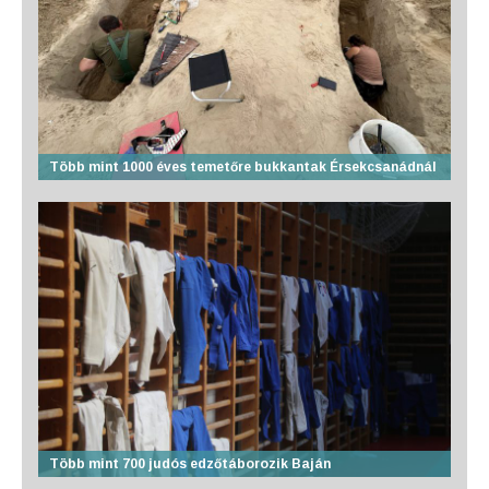
Több mint 1000 éves temetőre bukkantak Érsekcsanádnál
Több mint 700 judós edzőtáborozik Baján