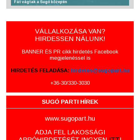
Fát vágtak a Sugó közepén
VÁLLALKOZÁSA VAN?
HIRDESSEN NÁLUNK!
BANNER ÉS PR cikk hirdetés Facebook
megjelenéssel is
HIRDETÉS FELADÁSA:
hirdetes@sugopart.hu
+36-30/330-3030
SUGÓ PARTI HÍREK
www.sugopart.hu
ADJA FEL LAKOSSÁGI
APRÓHIRDETÉSÉT INGYEN
ITT
!