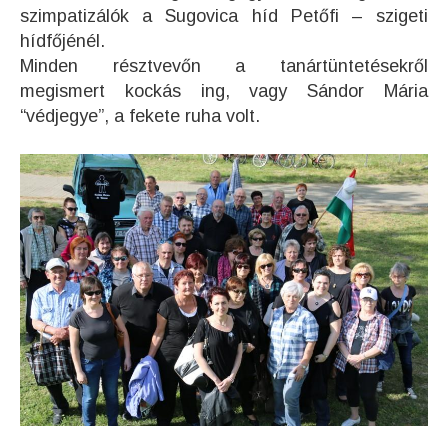
szimpatizálók a Sugovica híd Petőfi – szigeti
hídfőjénél.
Minden résztvevőn a tanártüntetésekről
megismert kockás ing, vagy Sándor Mária
“védjegye”, a fekete ruha volt.