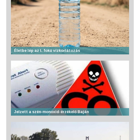
Életbe lép az I. fokú vízkorlátozás
Jelzett a szén-monoxid-érzékelő Baján