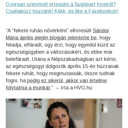
Gyorsan szeretnél értesülni a Sugópart híreiről?
Csatlakozz hozzánk! Klikk, és like a Facebookon!
“A “fekete ruhás nővérként” elhíresült
Sándor
Mária április elején blogján jelentette be,
hogy
feladja, elfáradt, úgy érzi, hogy egyedül küzd az
egészségügyben a változásokért, és ebbe már
belefáradt. Utána a Népszabadságban azt kérte,
az egészségügyi dolgozók április 15-én húzzanak
fekete ruhát, hogy megmutassák, össze tudnak
fogni, ha
pedig ez sikerül, akkor van értelme
folytatnia a munkát
.” – írta a HVG.hu