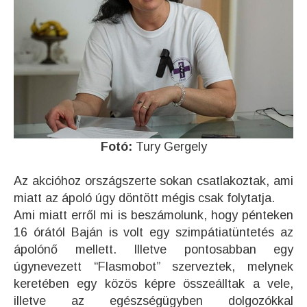
Fotó:
Tury Gergely
Az akcióhoz országszerte sokan csatlakoztak, ami
miatt az ápoló úgy döntött mégis csak folytatja.
Ami miatt erről mi is beszámolunk, hogy pénteken
16 órától Baján is volt egy szimpátiatüntetés az
ápolónő mellett. Illetve pontosabban egy
úgynevezett “Flasmobot” szerveztek, melynek
keretében egy közös képre összeálltak a vele,
illetve az egészségügyben dolgozókkal