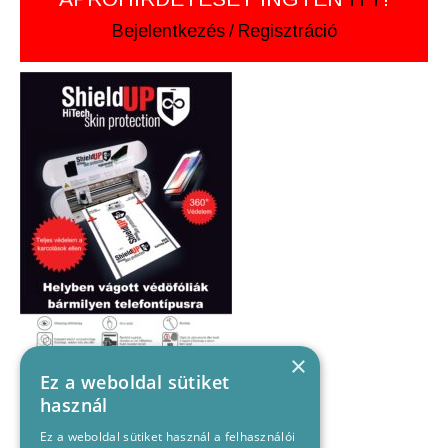
Bejelentkezés
/
Regisztráció
×
Ez a weboldal sütiket
használ
Ez a weboldal sütiket használ a felhasználói