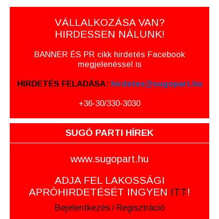
VÁLLALKOZÁSA VAN?
HIRDESSEN NÁLUNK!
BANNER ÉS PR cikk hirdetés Facebook
megjelenéssel is
HIRDETÉS FELADÁSA:
hirdetes@sugopart.hu
+36-30/330-3030
SUGÓ PARTI HÍREK
www.sugopart.hu
ADJA FEL LAKOSSÁGI
APRÓHIRDETÉSÉT INGYEN
ITT
!
Bejelentkezés
/
Regisztráció