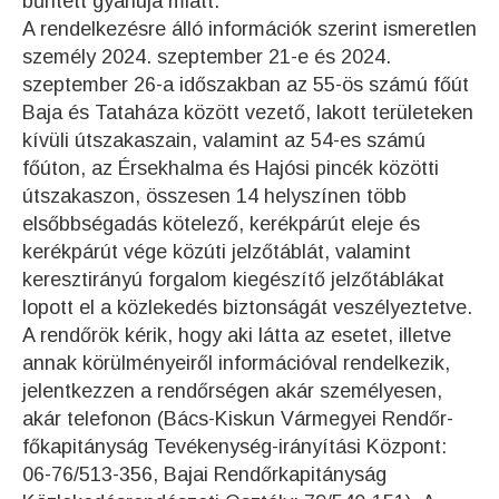
bűntett gyanúja miatt.
A rendelkezésre álló információk szerint ismeretlen
személy 2024. szeptember 21-e és 2024.
szeptember 26-a időszakban az 55-ös számú főút
Baja és Tataháza között vezető, lakott területeken
kívüli útszakaszain, valamint az 54-es számú
főúton, az Érsekhalma és Hajósi pincék közötti
útszakaszon, összesen 14 helyszínen több
elsőbbségadás kötelező, kerékpárút eleje és
kerékpárút vége közúti jelzőtáblát, valamint
keresztirányú forgalom kiegészítő jelzőtáblákat
lopott el a közlekedés biztonságát veszélyeztetve.
A rendőrök kérik, hogy aki látta az esetet, illetve
annak körülményeiről információval rendelkezik,
jelentkezzen a rendőrségen akár személyesen,
akár telefonon (Bács-Kiskun Vármegyei Rendőr-
főkapitányság Tevékenység-irányítási Központ:
06-76/513-356, Bajai Rendőrkapitányság