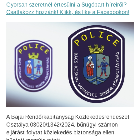
Gyorsan szeretnél értesülni a Sugópart híreiről?
Csatlakozz hozzánk! Klikk, és like a Facebookon!
A Bajai Rendőrkapitányság Közlekedésrendészeti
Osztálya 03020/1342/2024. bűnügyi számon
eljárást folytat közlekedés biztonsága elleni