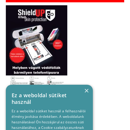
×
Ez a weboldal sütiket
használ
Ez a weboldal sütiket használ a felhasználói
élmény javítása érdekében. A weboldalunk
használatával Ön hozzájárul az összes süti
használatához, a Cookie szabályzatunknak