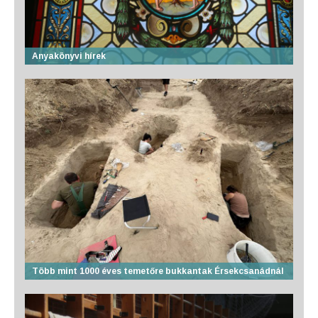
Anyakönyvi hírek
Több mint 1000 éves temetőre bukkantak Érsekcsanádnál