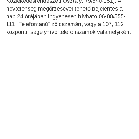
Közlekedésrendészeti Osztály: 79/540-151). A
névtelenség megőrzésével tehető bejelentés a
nap 24 órájában ingyenesen hívható 06-80/555-
111 „Telefontanú” zöldszámán, vagy a 107, 112
központi segélyhívó telefonszámok valamelyikén.