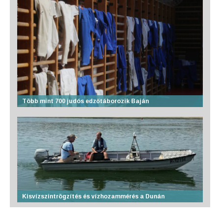
Több mint 700 judós edzőtáborozik Baján
Kisvízszintrögzítés és vízhozammérés a Dunán