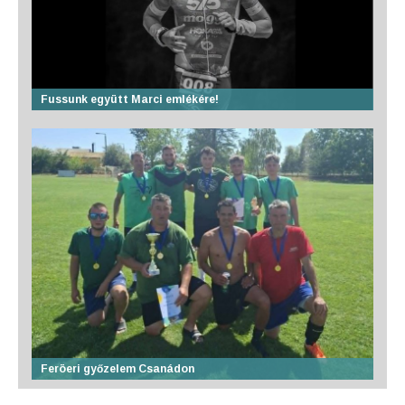
Fussunk együtt Marci emlékére!
Feröeri győzelem Csanádon