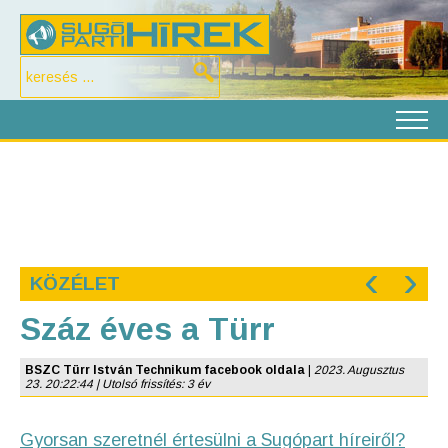
‹
›
KÖZÉLET
Száz éves a Türr
BSZC Türr István Technikum facebook oldala
|
2023. Augusztus
23. 20:22:44 | Utolsó frissítés: 3 év
Gyorsan szeretnél értesülni a Sugópart híreiről?