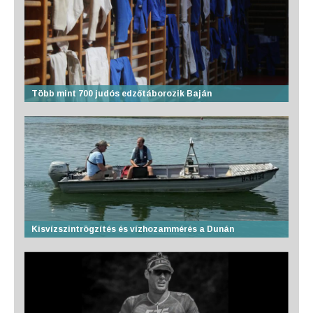
Több mint 700 judós edzőtáborozik Baján
Kisvízszintrögzítés és vízhozammérés a Dunán