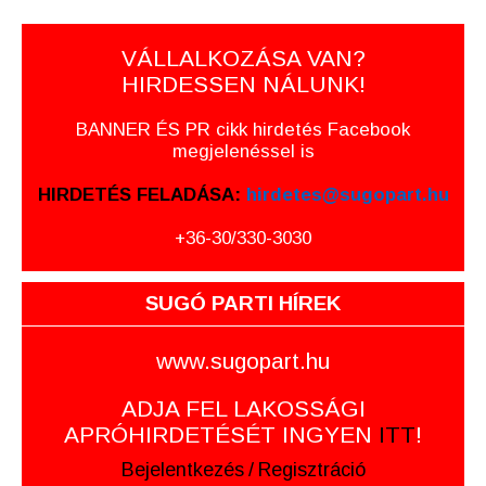
VÁLLALKOZÁSA VAN?
HIRDESSEN NÁLUNK!
BANNER ÉS PR cikk hirdetés Facebook
megjelenéssel is
HIRDETÉS FELADÁSA:
hirdetes@sugopart.hu
+36-30/330-3030
SUGÓ PARTI HÍREK
www.sugopart.hu
ADJA FEL LAKOSSÁGI
APRÓHIRDETÉSÉT INGYEN
ITT
!
Bejelentkezés
/
Regisztráció