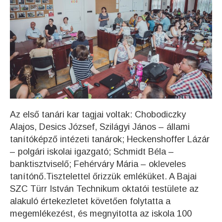
Az első tanári kar tagjai voltak: Chobodiczky
Alajos, Desics József, Szilágyi János – állami
tanítóképző intézeti tanárok; Heckenshoffer Lázár
– polgári iskolai igazgató; Schmidt Béla –
banktisztviselő; Fehérváry Mária – okleveles
tanítónő.Tisztelettel őrizzük emléküket. A Bajai
SZC Türr István Technikum oktatói testülete az
alakuló értekezletet követően folytatta a
megemlékezést, és megnyitotta az iskola 100