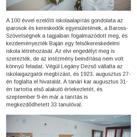
A 100 évvel ezelőtti iskolaalapítás gondolata az
iparosok és kereskedők egyesületének, a Baross-
Szövetségnek a tagjaiban fogalmazódott meg, és
kezdeményezték Baján egy felsőkereskedelmi
iskola létrehozását. Az elvi engedélyt meg is
szerezték, de az intézmény beindítása nem volt
könnyű feladat. Végül Legány Dezső vállalta az
iskolaigazgatói megbízást, és 1923. augusztus 27-
én foglalta el hivatalát. A tanári kar augusztus 31-
én tartotta első alakuló értekezletét, és
szeptember 9-én már a tanítás is
megkezdődhetett 33 tanulóval.