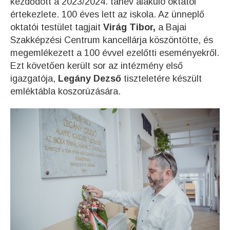
kezdődött a 2023/2024. tanév alakuló oktatói
értekezlete. 100 éves lett az iskola. Az ünneplő
oktatói testület tagjait
Virág Tibor,
a Bajai
Szakképzési Centrum kancellárja köszöntötte, és
megemlékezett a 100 évvel ezelőtti eseményekről.
Ezt követően került sor az intézmény első
igazgatója,
Legány Dezső
tiszteletére készült
emléktábla koszorúzására.