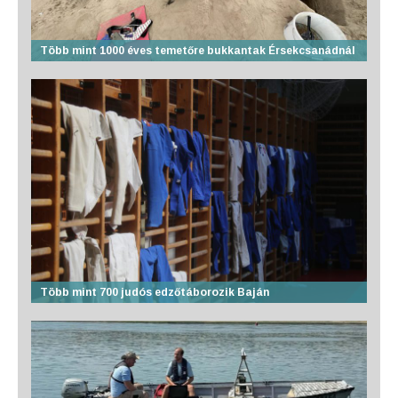
Több mint 1000 éves temetőre bukkantak Érsekcsanádnál
Több mint 700 judós edzőtáborozik Baján