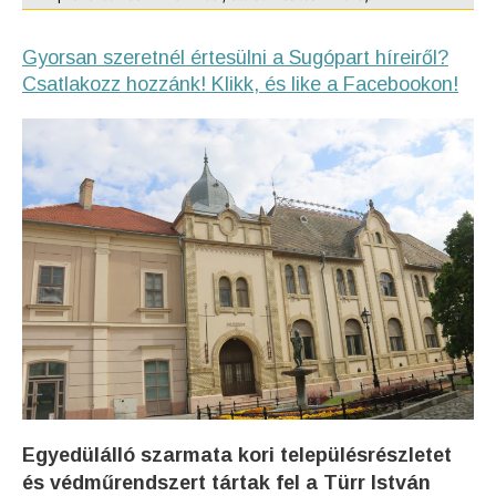
Gyorsan szeretnél értesülni a Sugópart híreiről?
Csatlakozz hozzánk! Klikk, és like a Facebookon!
Egyedülálló szarmata kori településrészletet
és védműrendszert tártak fel a Türr István