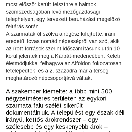
most először került felszínre a halmok
szomszédságában lévő mezőgazdasági
telephelyen, egy tervezett beruházást megelőző
feltárás során.
A szarmatákról szólva a régész kifejtette: iráni
eredetű, lovas nomád népességről van szó, akik
az írott források szerint időszámításunk után 10
körül jelentek meg a Kárpát-medencében. Keleti
életmódjukkal felhagyva az Alföldön fokozatosan
letelepedtek, és a 2. századra már a térség
meghatározó népcsoportjává váltak.
A szakember kiemelte: a több mint 500
négyzetméteres területen az egykori
szarmata falu szélét sikerült
dokumentálniuk. A települést egy észak-déli
irányú, kettős árokrendszer – egy
szélesebb és egy keskenyebb árok –