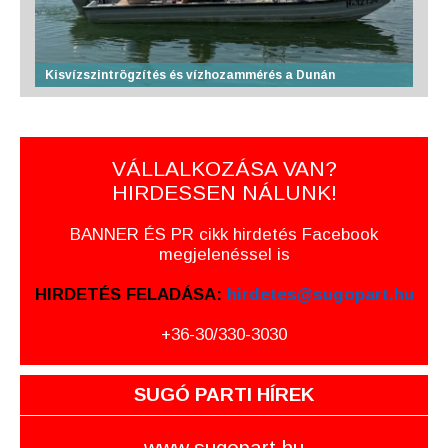
Kisvízszintrögzítés és vízhozammérés a Dunán
VÁLLALKOZÁSA VAN?
HIRDESSEN NÁLUNK!
BANNER ÉS PR cikk hirdetés Facebook
megjelenéssel is
HIRDETÉS FELADÁSA:
hirdetes@sugopart.hu
+36-30/330-3030
SUGÓ PARTI HÍREK
www.sugopart.hu