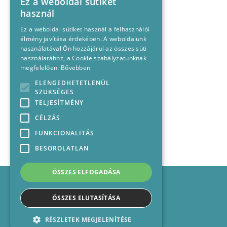
Ez a weboldal sütiket
használ
Ez a weboldal sütiket használ a felhasználói
élmény javítása érdekében. A weboldalunk
használatával Ön hozzájárul az összes süti
használatához, a Cookie szabályzatunknak
megfelelően.
Bővebben
ELENGEDHETETLENÜL
SZÜKSÉGES
TELJESÍTMÉNY
CÉLZÁS
FUNKCIONALITÁS
BESOROLATLAN
ÖSSZES ELFOGADÁSA
Impresszum
Médiajánlat
ÖSSZES ELUTASÍTÁSA
Felhasználási feltételek
Panaszkezelési nyilatkozat
RÉSZLETEK MEGJELENÍTÉSE
Kapcsolat