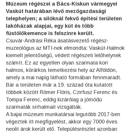
Múzeum régészei a Bács-Kiskun vármegyei
Vaskút határában lévő mezőgazdasági
telephelyen; a silóknál fekvő építési területen
lakóházak alapjai, egy kút és több
füstölőkemence is felszínre került.
Csuvár-Andrási Réka ásatásvezető régész-
muzeológus az MTI-nek elmondta: Vaskút-Halmok
kiemelt jelentőségű, védett régészeti lelőhelynek
számít. Ez az egyetlen olyan szarmata kori
halmos, körárkos temetkezési hely az Alföldön,
amely a mai napig látható formában fennmaradt.
Bár a területen már a 19. század óta kutatott
többek között Rómer Flóris, Czirfusz Ferenc és
Tompa Ferenc, eddig kizárólag a jómódú
szarmaták sírhalmait vizsgálták.
A bajai múzeum munkatársai legutóbb 2017-ben
végeztek itt megfigyelést, akkor egy 7000 éves
neolit árok került elő. Településrészlet azonban