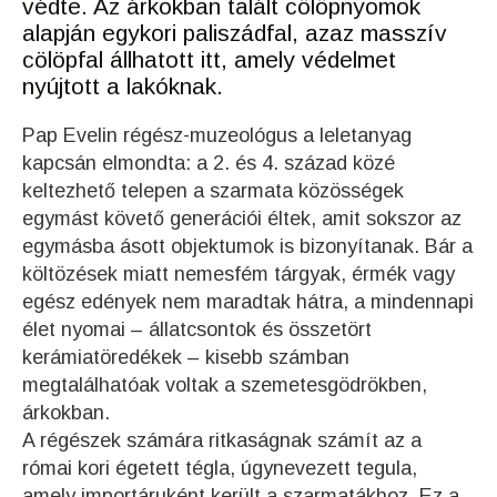
védte. Az árkokban talált cölöpnyomok
alapján egykori paliszádfal, azaz masszív
cölöpfal állhatott itt, amely védelmet
nyújtott a lakóknak.
Pap Evelin régész-muzeológus a leletanyag
kapcsán elmondta: a 2. és 4. század közé
keltezhető telepen a szarmata közösségek
egymást követő generációi éltek, amit sokszor az
egymásba ásott objektumok is bizonyítanak. Bár a
költözések miatt nemesfém tárgyak, érmék vagy
egész edények nem maradtak hátra, a mindennapi
élet nyomai – állatcsontok és összetört
kerámiatöredékek – kisebb számban
megtalálhatóak voltak a szemetesgödrökben,
árkokban.
A régészek számára ritkaságnak számít az a
római kori égetett tégla, úgynevezett tegula,
amely importáruként került a szarmatákhoz. Ez a