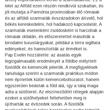
lelet az Alföld ezen részén rendkívül szokatlan, és
jól mutatja a Pannónia provinciában élő rómaiak
és az alföldi szarmaták évszázadokon átívelő, hol
békés kereskedelmi, hol hadakozó kapcsolatát. A
szarmaták esetenként zsoldosként is harcoltak a
rómaiak oldalán, és előszeretettel másolták a
birodalmi luxustárgyakat, például a terra sigillata
edényeket, és hamisították az érméket is.
Pap Evelin hozzátette: az ásatás egyik
legizgalmasabb eredményét a földbe mélyített
füstölők és kemencék jelentik. A megfigyelések
tanulsága szerint a szarmaták praktikus módon
nem építettek külön kemenceboltozatot, hanem
egyszerűen beástak a föld alá, így a talaj maga
adta a sütőteret. Az elszíneződött rétegek alapján
ezeket a sütőhelyeket feltehetően meg is
újíthatták az évtizedek során. A füstölők