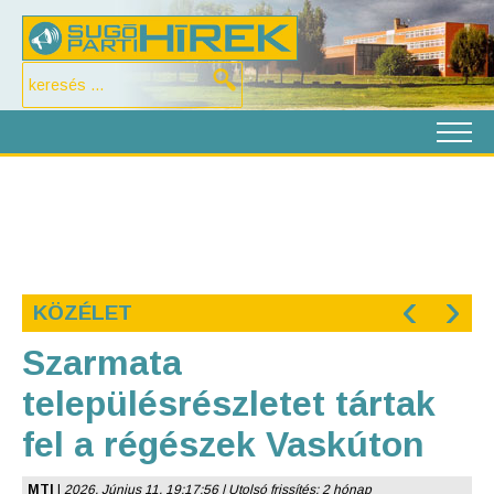
‹
›
KÖZÉLET
Szarmata
településrészletet tártak
fel a régészek Vaskúton
MTI
|
2026. Június 11. 19:17:56 | Utolsó frissítés: 2 hónap