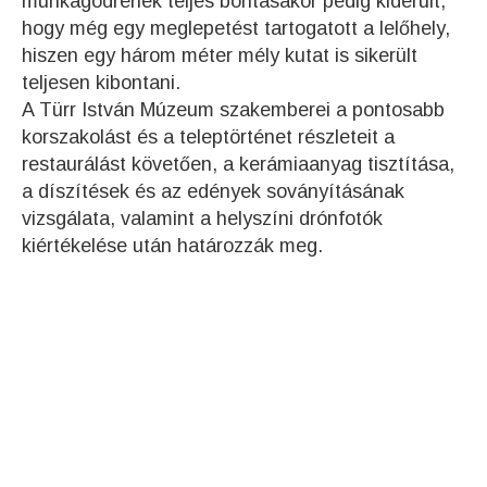
munkagödrének teljes bontásakor pedig kiderült,
hogy még egy meglepetést tartogatott a lelőhely,
hiszen egy három méter mély kutat is sikerült
teljesen kibontani.
A Türr István Múzeum szakemberei a pontosabb
korszakolást és a teleptörténet részleteit a
restaurálást követően, a kerámiaanyag tisztítása,
a díszítések és az edények soványításának
vizsgálata, valamint a helyszíni drónfotók
kiértékelése után határozzák meg.