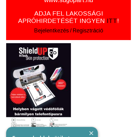
ADJA FEL LAKOSSÁGI
APRÓHIRDETÉSÉT INGYEN
ITT
!
Bejelentkezés
/
Regisztráció
×