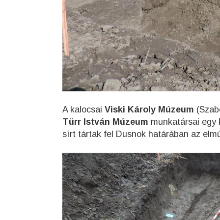
A kalocsai
Viski Károly Múzeum
(Szabó
Türr István Múzeum
munkatársai egy k
sírt tártak fel Dusnok határában az elmú