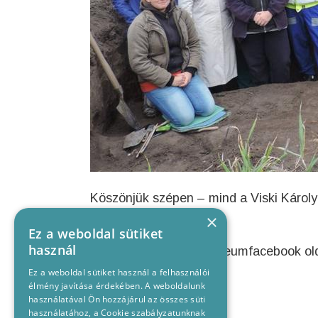
Köszönjük szépen – mind a Viski Károl
segítségét!
×
Ez a weboldal sütiket
használ
Forrás
:Türr István Múzeumfacebook ol
Ez a weboldal sütiket használ a felhasználói
élmény javítása érdekében. A weboldalunk
használatával Ön hozzájárul az összes süti
használatához, a Cookie szabályzatunknak