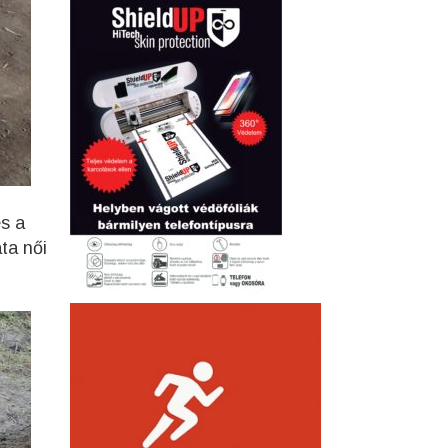
s a
ta női