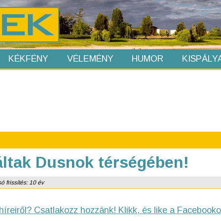
KÉKFÉNY
VÉLEMÉNY
HUMOR
KISPÁLY
áltak Dusnok térségében!
ó frissítés: 10 év
híreiről? Csatlakozz hozzánk! Klikk, és like a Facebooko