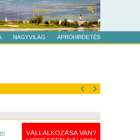
A
NAGYVILÁG
APRÓHIRDETÉS
‹
›
VÁLLALKOZÁSA VAN?
n!