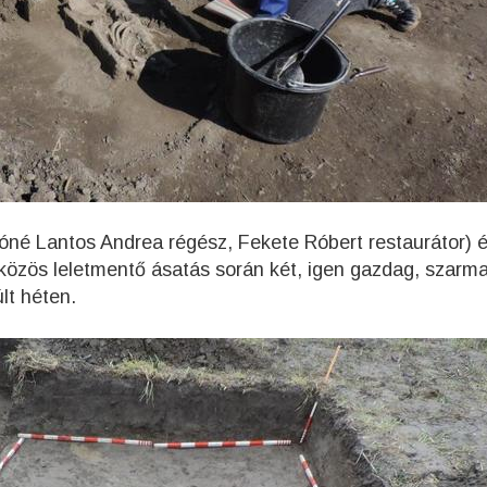
né Lantos Andrea régész, Fekete Róbert restaurátor) é
özös leletmentő ásatás során két, igen gazdag, szarma
lt héten.