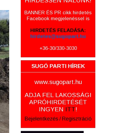
HIRDESSEN NÁLUNK!
BANNER ÉS PR cikk hirdetés
Facebook megjelenéssel is
HIRDETÉS FELADÁSA:
hirdetes@sugopart.hu
+36-30/330-3030
SUGÓ PARTI HÍREK
www.sugopart.hu
ADJA FEL LAKOSSÁGI
APRÓHIRDETÉSÉT
INGYEN
ITT
!
Bejelentkezés
/
Regisztráció