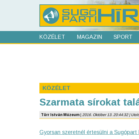
KÖZÉLET
MAGAZIN
SPORT
KÖZÉLET
Szarmata sírokat tal
Türr István Múzeum
|
2016. Október 13. 20:44:32 | Utols
Gyorsan szeretnél értesülni a Sugópart 