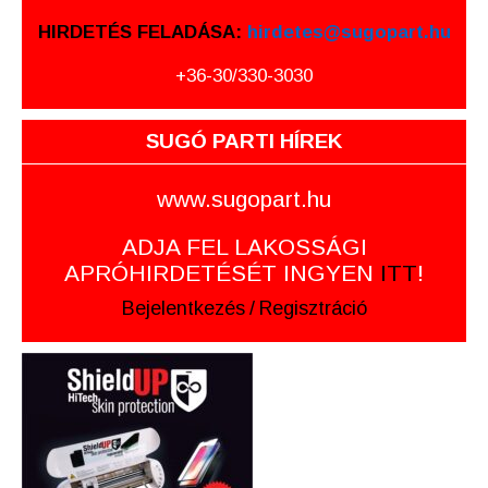
HIRDETÉS FELADÁSA:
hirdetes@sugopart.hu
+36-30/330-3030
SUGÓ PARTI HÍREK
www.sugopart.hu
ADJA FEL LAKOSSÁGI
APRÓHIRDETÉSÉT INGYEN
ITT
!
Bejelentkezés
/
Regisztráció