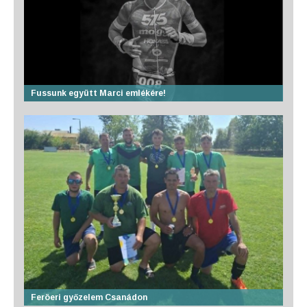
Fussunk együtt Marci emlékére!
Feröeri győzelem Csanádon