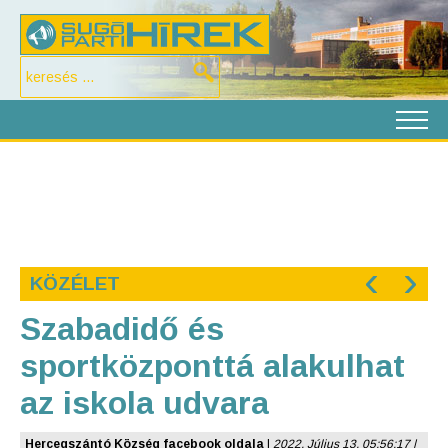
‹
›
KÖZÉLET
Szabadidő és
sportközponttá alakulhat
az iskola udvara
Hercegszántó Község facebook oldala
|
2022. Július 13. 05:56:17 |