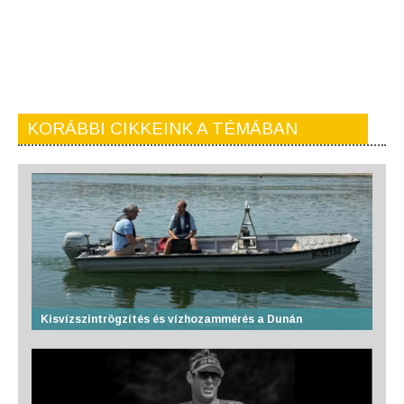
KORÁBBI CIKKEINK A TÉMÁBAN
Kisvízszintrögzítés és vízhozammérés a Dunán