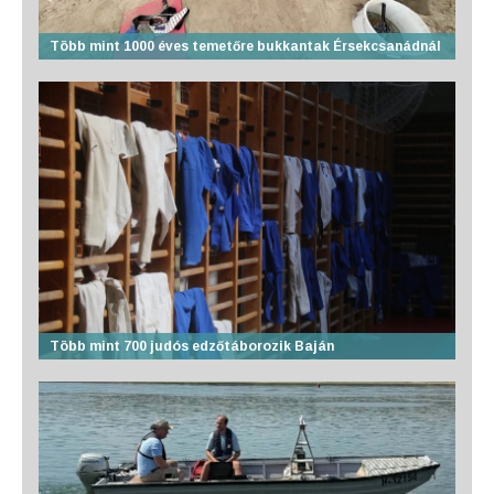
Több mint 1000 éves temetőre bukkantak Érsekcsanádnál
Több mint 700 judós edzőtáborozik Baján