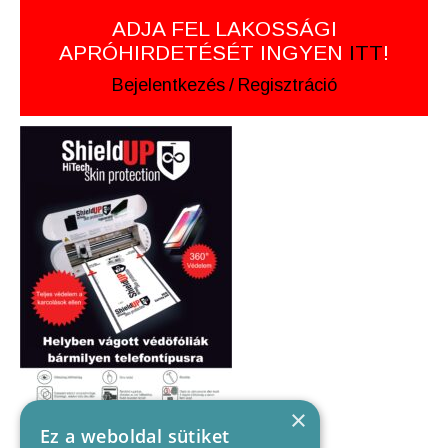
ADJA FEL LAKOSSÁGI
APRÓHIRDETÉSÉT INGYEN
ITT
!
Bejelentkezés
/
Regisztráció
×
Ez a weboldal sütiket