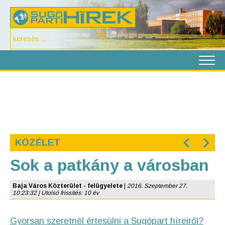
‹
›
KÖZÉLET
Sok a patkány a városban
Baja Város Közterület - felügyelete
|
2016. Szeptember 27.
10:23:32 | Utolsó frissítés: 10 év
Gyorsan szeretnél értesülni a Sugópart híreiről?