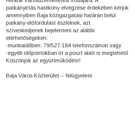
Hivatal Városüzemeltetési Irodájára. A
patkányirtás hatékony elvégzése érdekében kérjük
amennyiben Baja közigazgatási határán belül
patkány-előfordulást észlelnek, azt
szíveskedjenek bejelenteni az alábbi
elérhetőségeken:
-munkaidőben: 79/527-184 telefonszámon vagy
-egyéb időpontokban itt a poszt alatt is megtehető
Köszönjük az együttműködést!
Baja Város Közterület – felügyelete