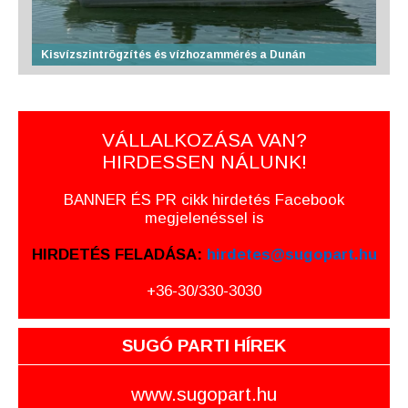
Kisvízszintrögzítés és vízhozammérés a Dunán
VÁLLALKOZÁSA VAN?
HIRDESSEN NÁLUNK!
BANNER ÉS PR cikk hirdetés Facebook
megjelenéssel is
HIRDETÉS FELADÁSA:
hirdetes@sugopart.hu
+36-30/330-3030
SUGÓ PARTI HÍREK
www.sugopart.hu