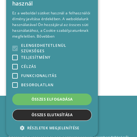
használ
Ez a weboldal sütiket használ a felhasználói
élmény javítása érdekében. A weboldalunk
használatával Ön hozzájárul az összes süti
használatához, a Cookie szabályzatunknak
megfelelően.
Bővebben
ELENGEDHETETLENÜL
SZÜKSÉGES
TELJESÍTMÉNY
CÉLZÁS
FUNKCIONALITÁS
BESOROLATLAN
ÖSSZES ELFOGADÁSA
Impresszum
Médiajánlat
ÖSSZES ELUTASÍTÁSA
Felhasználási feltételek
Panaszkezelési nyilatkozat
RÉSZLETEK MEGJELENÍTÉSE
Kapcsolat