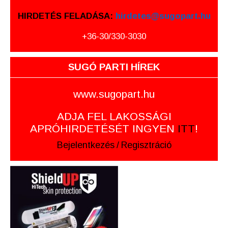
HIRDETÉS FELADÁSA:
hirdetes@sugopart.hu
+36-30/330-3030
SUGÓ PARTI HÍREK
www.sugopart.hu
ADJA FEL LAKOSSÁGI
APRÓHIRDETÉSÉT INGYEN
ITT
!
Bejelentkezés
/
Regisztráció