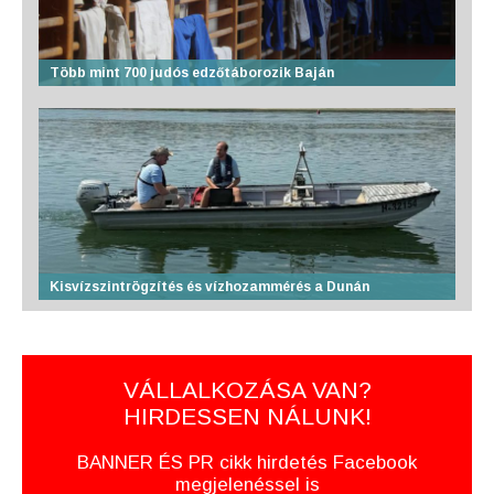
Több mint 700 judós edzőtáborozik Baján
Kisvízszintrögzítés és vízhozammérés a Dunán
VÁLLALKOZÁSA VAN?
HIRDESSEN NÁLUNK!
BANNER ÉS PR cikk hirdetés Facebook
megjelenéssel is