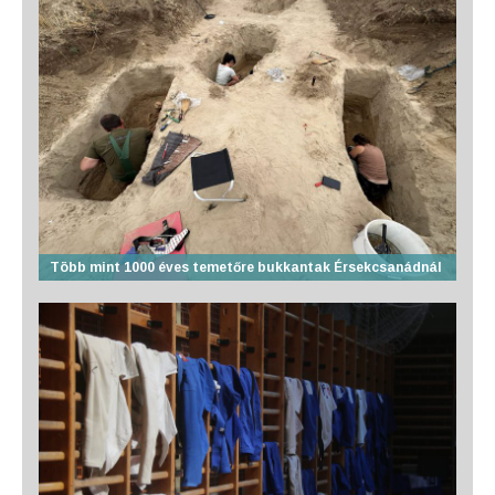
Több mint 1000 éves temetőre bukkantak Érsekcsanádnál