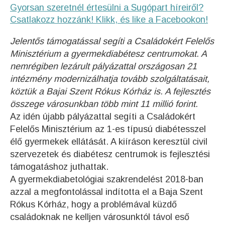
Gyorsan szeretnél értesülni a Sugópart híreiről?
Csatlakozz hozzánk! Klikk, és like a Facebookon!
Jelentős támogatással segíti a Családokért Felelős
Minisztérium a gyermekdiabétesz centrumokat. A
nemrégiben lezárult pályázattal országosan 21
intézmény modernizálhatja tovább szolgáltatásait,
köztük a Bajai Szent Rókus Kórház is. A fejlesztés
összege városunkban több mint 11 millió forint.
Az idén újabb pályázattal segíti a Családokért
Felelős Minisztérium az 1-es típusú diabétesszel
élő gyermekek ellátását. A kiíráson keresztül civil
szervezetek és diabétesz centrumok is fejlesztési
támogatáshoz juthattak.
A gyermekdiabetológiai szakrendelést 2018-ban
azzal a megfontolással indította el a Baja Szent
Rókus Kórház, hogy a problémával küzdő
családoknak ne kelljen városunktól távol eső