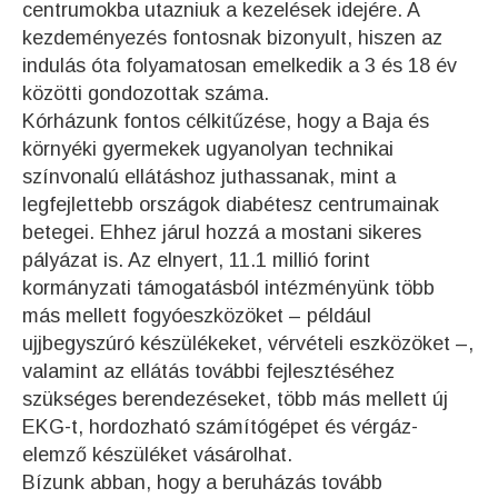
centrumokba utazniuk a kezelések idejére. A
kezdeményezés fontosnak bizonyult, hiszen az
indulás óta folyamatosan emelkedik a 3 és 18 év
közötti gondozottak száma.
Kórházunk fontos célkitűzése, hogy a Baja és
környéki gyermekek ugyanolyan technikai
színvonalú ellátáshoz juthassanak, mint a
legfejlettebb országok diabétesz centrumainak
betegei. Ehhez járul hozzá a mostani sikeres
pályázat is. Az elnyert, 11.1 millió forint
kormányzati támogatásból intézményünk több
más mellett fogyóeszközöket – például
ujjbegyszúró készülékeket, vérvételi eszközöket –,
valamint az ellátás további fejlesztéséhez
szükséges berendezéseket, több más mellett új
EKG-t, hordozható számítógépet és vérgáz-
elemző készüléket vásárolhat.
Bízunk abban, hogy a beruházás tovább