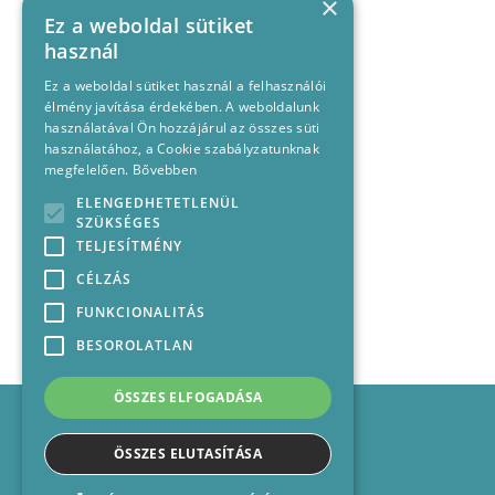
×
Ez a weboldal sütiket
használ
Ez a weboldal sütiket használ a felhasználói
élmény javítása érdekében. A weboldalunk
használatával Ön hozzájárul az összes süti
használatához, a Cookie szabályzatunknak
megfelelően.
Bővebben
ELENGEDHETETLENÜL
SZÜKSÉGES
TELJESÍTMÉNY
CÉLZÁS
FUNKCIONALITÁS
BESOROLATLAN
ÖSSZES ELFOGADÁSA
Impresszum
Médiajánlat
ÖSSZES ELUTASÍTÁSA
Felhasználási feltételek
Panaszkezelési nyilatkozat