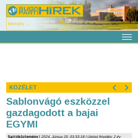
‹
›
KÖZÉLET
Sablonvágó eszközzel
gazdagodott a bajai
EGYMI
Sajtóközlemény
|
2024. Június 20. 03:33:18 | Utolsó frissítés: 2 év