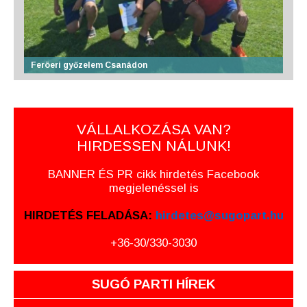
Feröeri győzelem Csanádon
VÁLLALKOZÁSA VAN?
HIRDESSEN NÁLUNK!
BANNER ÉS PR cikk hirdetés Facebook
megjelenéssel is
HIRDETÉS FELADÁSA:
hirdetes@sugopart.hu
+36-30/330-3030
SUGÓ PARTI HÍREK