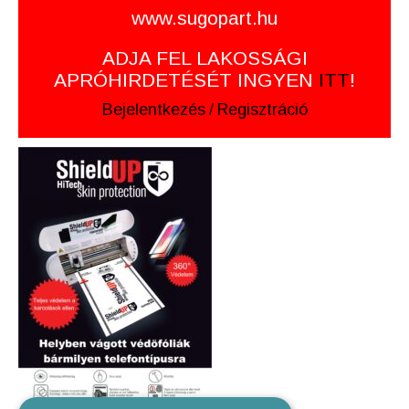
www.sugopart.hu
ADJA FEL LAKOSSÁGI
APRÓHIRDETÉSÉT INGYEN
ITT
!
Bejelentkezés
/
Regisztráció