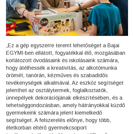
„Ez a gép egyszerre teremt lehetőséget a Bajai
EGYMI-ben ellátott, fogyatékkal élő, mozgásában
korlátozott óvodásaink és iskolásaink számára,
hogy átélhessék a kreativitás, az alkotómunka
örömét, tanórán, kézműves és szabadidős
tevékenységek alkalmával. Az eszköz segítséget
jelenthet az osztálytermek, foglalkoztatók,
ünnepélyek dekorációjának elkészítésében, és a
tehetséggondozásban, amely hátrányokkal küzdő
gyermekeink számára jelent kiemelkedő
segítséget. A felszerelés előnye, hogy több,
életkorban eltérő gyermekcsoport