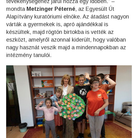
tevékenységéhez járul hozzá egy időben.” –
mondta
Metzinger Péterné
, az Egyesült Út
Alapítvány kuratóriumi elnöke. Az átadást nagyon
várták a gyermekek is, apró ajándékkal is
készültek, majd rögtön birtokba is vették az
eszközt, amelyről azonnal kiderült, hogy valóban
nagy hasznát veszik majd a mindennapokban az
intézmény tanulói.