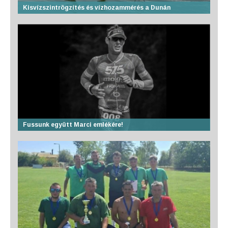
Kisvízszintrögzítés és vízhozammérés a Dunán
Fussunk együtt Marci emlékére!