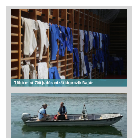
Több mint 700 judós edzőtáborozik Baján