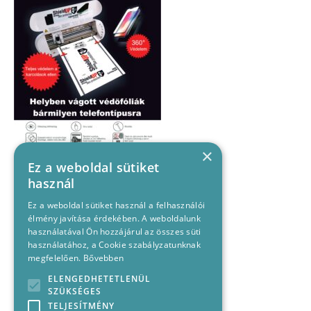
×
Ez a weboldal sütiket
használ
Ez a weboldal sütiket használ a felhasználói
élmény javítása érdekében. A weboldalunk
használatával Ön hozzájárul az összes süti
használatához, a Cookie szabályzatunknak
megfelelően.
Bővebben
ELENGEDHETETLENÜL
SZÜKSÉGES
TELJESÍTMÉNY