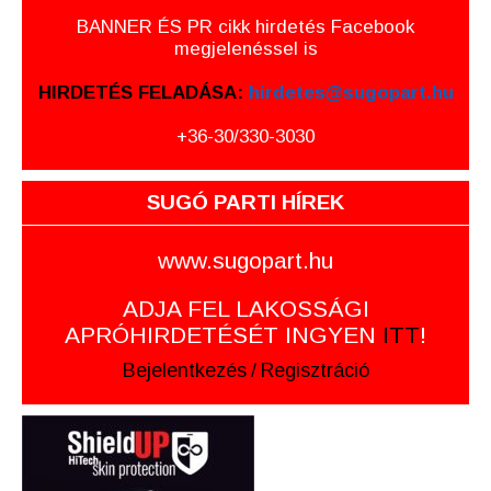
BANNER ÉS PR cikk hirdetés Facebook
megjelenéssel is
HIRDETÉS FELADÁSA:
hirdetes@sugopart.hu
+36-30/330-3030
SUGÓ PARTI HÍREK
www.sugopart.hu
ADJA FEL LAKOSSÁGI
APRÓHIRDETÉSÉT INGYEN
ITT
!
Bejelentkezés
/
Regisztráció