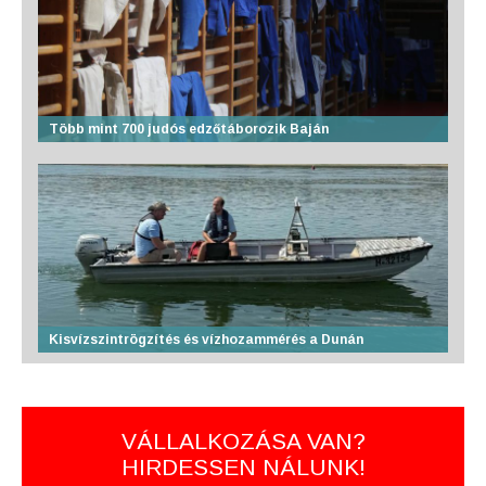
Több mint 700 judós edzőtáborozik Baján
Kisvízszintrögzítés és vízhozammérés a Dunán
VÁLLALKOZÁSA VAN?
HIRDESSEN NÁLUNK!