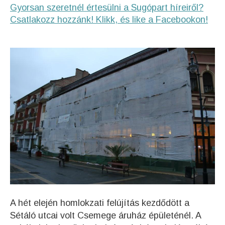
Gyorsan szeretnél értesülni a Sugópart híreiről?
Csatlakozz hozzánk! Klikk, és like a Facebookon!
A hét elején homlokzati felújítás kezdődött a
Sétáló utcai volt Csemege áruház épületénél. A