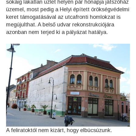
sokáig lakatlan üzlet helyén pár hónapja játszóház
üzemel, most pedig a Helyi épített örökségvédelmi
keret támogatásával az utcafronti homlokzat is
megújulthat. A belső udvar rekonstrukciójára
azonban nem terjed ki a pályázat hatálya.
A feliratoktól nem kizárt, hogy elbúcsúzunk.