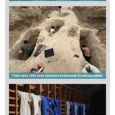
Több mint 1000 éves temetőre bukkantak Érsekcsanádnál