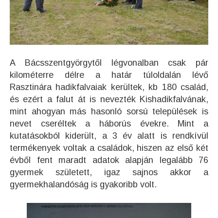
A Bácsszentgyörgytől légvonalban csak pár
kilométerre délre a határ túloldalán lévő
Rasztinára hadikfalvaiak kerültek, kb 180 család,
és ezért a falut át is nevezték Kishadikfalvának,
mint ahogyan más hasonló sorsú települések is
nevet cseréltek a háborús évekre. Mint a
kutatásokból kiderült, a 3 év alatt is rendkívül
termékenyek voltak a családok, hiszen az első két
évből fent maradt adatok alapján legalább 76
gyermek született, igaz sajnos akkor a
gyermekhalandóság is gyakoribb volt.