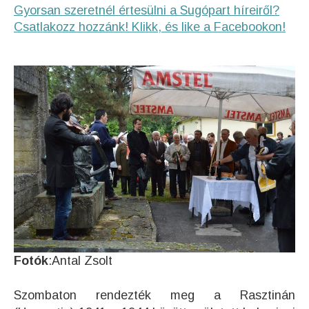
Gyorsan szeretnél értesülni a Sugópart híreiről?
Csatlakozz hozzánk! Klikk, és like a Facebookon!
Fotók
:Antal Zsolt
Szombaton rendezték meg a Rasztinán