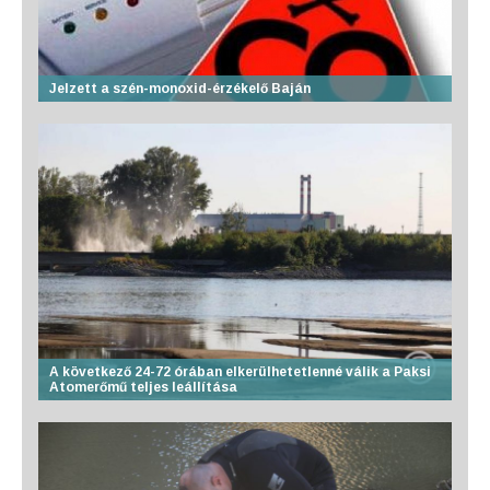
Jelzett a szén-monoxid-érzékelő Baján
A következő 24-72 órában elkerülhetetlenné válik a Paksi
Atomerőmű teljes leállítása