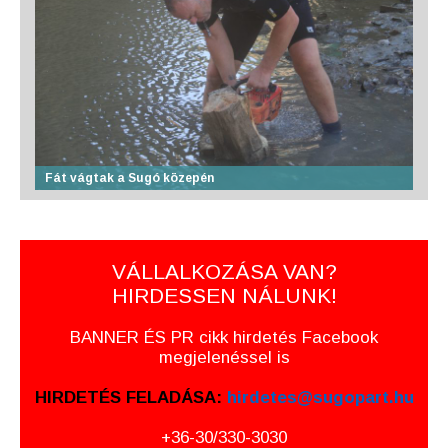
Fát vágtak a Sugó közepén
VÁLLALKOZÁSA VAN?
HIRDESSEN NÁLUNK!
BANNER ÉS PR cikk hirdetés Facebook
megjelenéssel is
HIRDETÉS FELADÁSA:
hirdetes@sugopart.hu
+36-30/330-3030