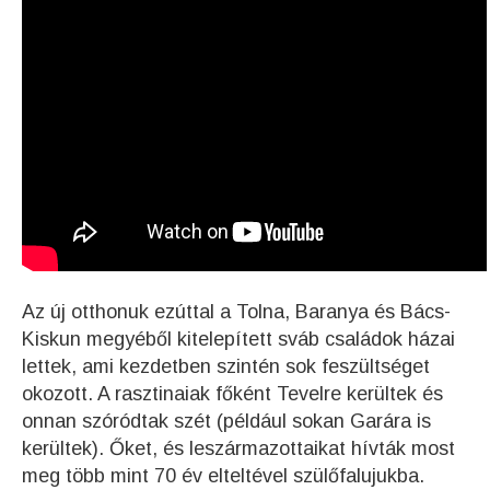
Az új otthonuk ezúttal a Tolna, Baranya és Bács-
Kiskun megyéből kitelepített sváb családok házai
lettek, ami kezdetben szintén sok feszültséget
okozott. A rasztinaiak főként Tevelre kerültek és
onnan szóródtak szét (például sokan Garára is
kerültek). Őket, és leszármazottaikat hívták most
meg több mint 70 év elteltével szülőfalujukba.