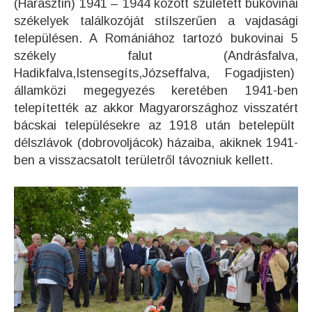
(Harasztin) 1941 – 1944 között született bukovinai
székelyek találkozóját stílszerűen a vajdasági
településen. A Romániához tartozó bukovinai 5
székely falut (Andrásfalva,
Hadikfalva,Istensegíts,Józseffalva, Fogadjisten)
államközi megegyezés keretében 1941-ben
telepítették az akkor Magyarországhoz visszatért
bácskai településekre az 1918 után betelepült
délszlávok (dobrovoljácok) házaiba, akiknek 1941-
ben a visszacsatolt területről távozniuk kellett.