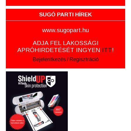
SUGÓ PARTI HÍREK
www.sugopart.hu
ADJA FEL LAKOSSÁGI
APRÓHIRDETÉSÉT INGYEN
ITT
!
Bejelentkezés
/
Regisztráció