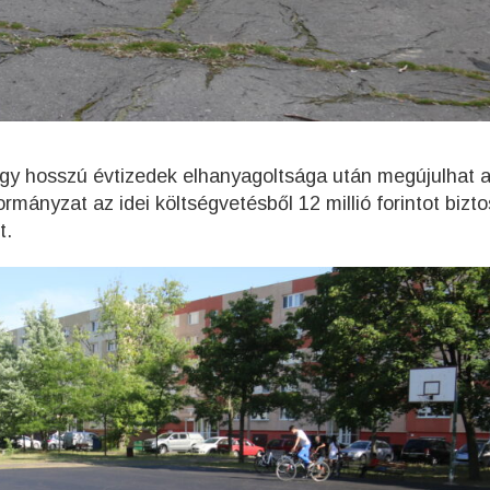
y hosszú évtizedek elhanyagoltsága után megújulhat 
mányzat az idei költségvetésből 12 millió forintot biztos
t.