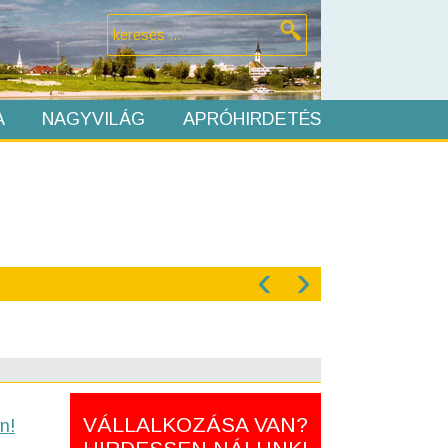
A
NAGYVILÁG
APRÓHIRDETÉS
‹
›
VÁLLALKOZÁSA VAN?
n!