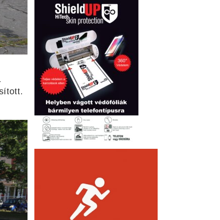
a
ított.