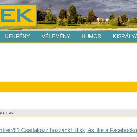
KÉKFÉNY
VÉLEMÉNY
HUMOR
KISPÁLY
tés: 2 év
híreiről? Csatlakozz hozzánk! Klikk, és like a Facebooko