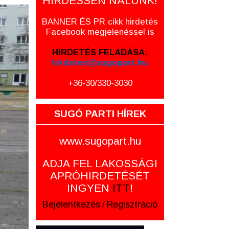
HIRDESSEN NÁLUNK!
BANNER ÉS PR cikk hirdetés
Facebook megjelenéssel is
HIRDETÉS FELADÁSA:
hirdetes@sugopart.hu
+36-30/330-3030
SUGÓ PARTI HÍREK
www.sugopart.hu
ADJA FEL LAKOSSÁGI
APRÓHIRDETÉSÉT
INGYEN
ITT
!
Bejelentkezés
/
Regisztráció