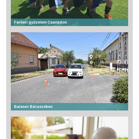
Feröeri győzelem Csanádon
Baleset Bátaszéken