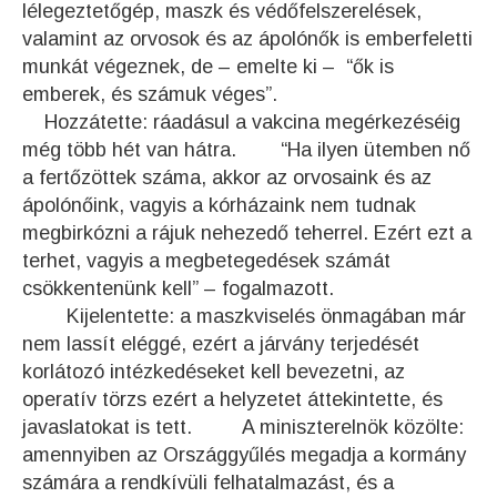
lélegeztetőgép, maszk és védőfelszerelések,
valamint az orvosok és az ápolónők is emberfeletti
munkát végeznek, de – emelte ki – “ők is
emberek, és számuk véges”.
Hozzátette: ráadásul a vakcina megérkezéséig
még több hét van hátra. “Ha ilyen ütemben nő
a fertőzöttek száma, akkor az orvosaink és az
ápolónőink, vagyis a kórházaink nem tudnak
megbirkózni a rájuk nehezedő teherrel. Ezért ezt a
terhet, vagyis a megbetegedések számát
csökkentenünk kell” – fogalmazott.
Kijelentette: a maszkviselés önmagában már
nem lassít eléggé, ezért a járvány terjedését
korlátozó intézkedéseket kell bevezetni, az
operatív törzs ezért a helyzetet áttekintette, és
javaslatokat is tett. A miniszterelnök közölte:
amennyiben az Országgyűlés megadja a kormány
számára a rendkívüli felhatalmazást, és a