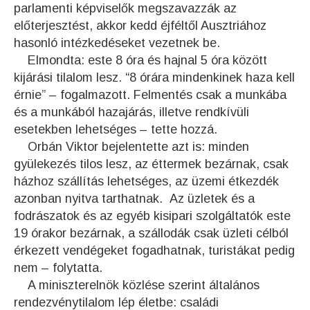
parlamenti képviselők megszavazzák az
előterjesztést, akkor kedd éjféltől Ausztriához
hasonló intézkedéseket vezetnek be.
Elmondta: este 8 óra és hajnal 5 óra között
kijárási tilalom lesz. “8 órára mindenkinek haza kell
érnie” – fogalmazott. Felmentés csak a munkába
és a munkából hazajárás, illetve rendkívüli
esetekben lehetséges – tette hozzá.
Orbán Viktor bejelentette azt is: minden
gyülekezés tilos lesz, az éttermek bezárnak, csak
házhoz szállítás lehetséges, az üzemi étkezdék
azonban nyitva tarthatnak. Az üzletek és a
fodrászatok és az egyéb kisipari szolgáltatók este
19 órakor bezárnak, a szállodák csak üzleti célból
érkezett vendégeket fogadhatnak, turistákat pedig
nem – folytatta.
A miniszterelnök közlése szerint általános
rendezvénytilalom lép életbe: családi