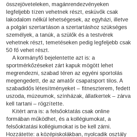
összejöveteleken, magánrendezvényeken
legfeljebb tízen vehetnek részt, esküvők csak
lakodalom nélkül lehetségesek, az egyházi, illetve
a polgári szertartáson a szertartáshoz szükséges
személyek, a tanúk, a szülők és a testvérek
vehetnek részt, temetéseken pedig legfeljebb csak
50 fő vehet részt.
A kormányfő bejelentette azt is: a
sportmérkőzéseket zárt kapuk mögött lehet
megrendezni, szabad téren az egyéni sportolás
megengedett, de az amatőr csapatsport tilos. A
szabadidős létesítményeket – fitneszterem, fedett
uszoda, múzeumok, színházak, állatkertek – zárva
kell tartani – rögzítette.
Kitért arra is: a felsőoktatás csak online
formában működhet, és a kollégiumokat, a
felsőoktatási kollégiumokat is be kell zárni.
Hozzátette: a középiskolákban, nyolcadik osztály