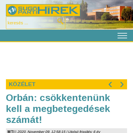
‹
›
KÖZÉLET
Orbán: csökkentenünk
kell a megbetegedések
számát!
MTI
|
2020. November 09. 12:58:15 | Utolsó frissítés: 6 év