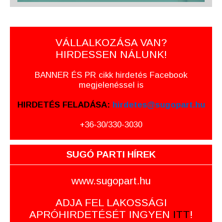
VÁLLALKOZÁSA VAN?
HIRDESSEN NÁLUNK!
BANNER ÉS PR cikk hirdetés Facebook
megjelenéssel is
HIRDETÉS FELADÁSA:
hirdetes@sugopart.hu
+36-30/330-3030
SUGÓ PARTI HÍREK
www.sugopart.hu
ADJA FEL LAKOSSÁGI
APRÓHIRDETÉSÉT INGYEN
ITT
!