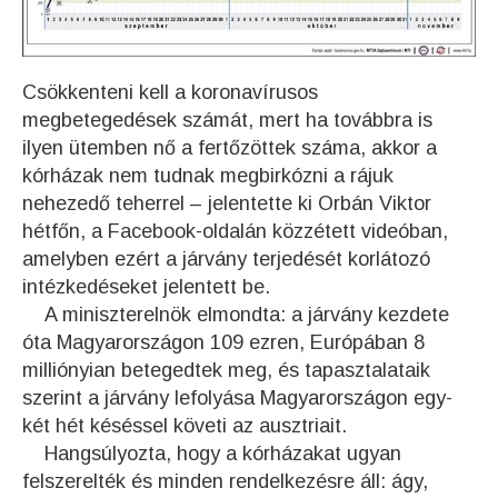
Csökkenteni kell a koronavírusos
megbetegedések számát, mert ha továbbra is
ilyen ütemben nő a fertőzöttek száma, akkor a
kórházak nem tudnak megbirkózni a rájuk
nehezedő teherrel – jelentette ki Orbán Viktor
hétfőn, a Facebook-oldalán közzétett videóban,
amelyben ezért a járvány terjedését korlátozó
intézkedéseket jelentett be.
A miniszterelnök elmondta: a járvány kezdete
óta Magyarországon 109 ezren, Európában 8
milliónyian betegedtek meg, és tapasztalataik
szerint a járvány lefolyása Magyarországon egy-
két hét késéssel követi az ausztriait.
Hangsúlyozta, hogy a kórházakat ugyan
felszerelték és minden rendelkezésre áll: ágy,