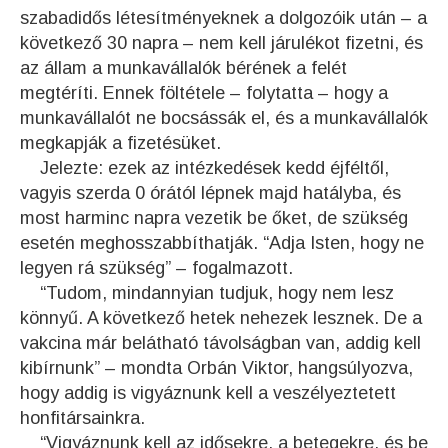
szabadidős létesítményeknek a dolgozóik után – a
következő 30 napra – nem kell járulékot fizetni, és
az állam a munkavállalók bérének a felét
megtéríti. Ennek föltétele – folytatta – hogy a
munkavállalót ne bocsássák el, és a munkavállalók
megkapják a fizetésüket.
Jelezte: ezek az intézkedések kedd éjféltől,
vagyis szerda 0 órától lépnek majd hatályba, és
most harminc napra vezetik be őket, de szükség
esetén meghosszabbíthatják. “Adja Isten, hogy ne
legyen rá szükség” – fogalmazott.
“Tudom, mindannyian tudjuk, hogy nem lesz
könnyű. A következő hetek nehezek lesznek. De a
vakcina már belátható távolságban van, addig kell
kibírnunk” – mondta Orbán Viktor, hangsúlyozva,
hogy addig is vigyáznunk kell a veszélyeztetett
honfitársainkra.
“Vigyáznunk kell az idősekre, a betegekre, és be