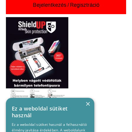
Bejelentkezés
/
Regisztráció
×
Ez a weboldal sütiket
használ
Ez a weboldal sütiket használ a felhasználói
élmény javítása érdekében. A weboldalunk