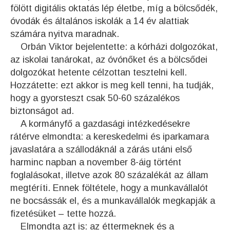
fölött digitális oktatás lép életbe, míg a bölcsődék,
óvodák és általános iskolák a 14 év alattiak
számára nyitva maradnak.
Orbán Viktor bejelentette: a kórházi dolgozókat,
az iskolai tanárokat, az óvónőket és a bölcsődei
dolgozókat hetente célzottan tesztelni kell.
Hozzátette: ezt akkor is meg kell tenni, ha tudják,
hogy a gyorsteszt csak 50-60 százalékos
biztonságot ad.
A kormányfő a gazdasági intézkedésekre
rátérve elmondta: a kereskedelmi és iparkamara
javaslatára a szállodáknál a zárás utáni első
harminc napban a november 8-áig történt
foglalásokat, illetve azok 80 százalékát az állam
megtéríti. Ennek föltétele, hogy a munkavállalót
ne bocsássák el, és a munkavállalók megkapják a
fizetésüket – tette hozzá.
Elmondta azt is: az éttermeknek és a