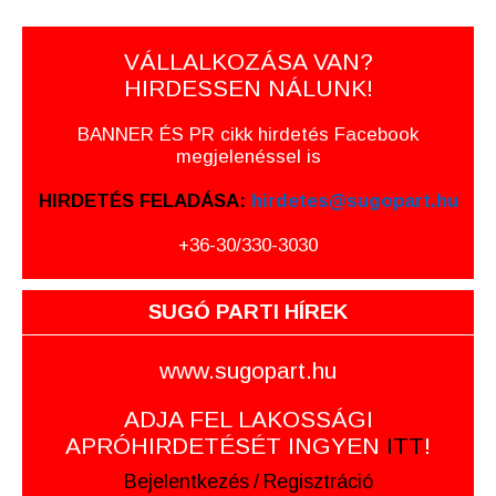
VÁLLALKOZÁSA VAN?
HIRDESSEN NÁLUNK!
BANNER ÉS PR cikk hirdetés Facebook
megjelenéssel is
HIRDETÉS FELADÁSA:
hirdetes@sugopart.hu
+36-30/330-3030
SUGÓ PARTI HÍREK
www.sugopart.hu
ADJA FEL LAKOSSÁGI
APRÓHIRDETÉSÉT INGYEN
ITT
!
Bejelentkezés
/
Regisztráció