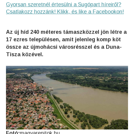
Gyorsan szeretnél értesülni a Sugópart híreiről?
Csatlakozz hozzánk! Klikk, és like a Facebookon!
Az új híd 240 méteres támaszközzel jön létre a
17 ezres településen, amit jelenleg komp köt
össze az újmohácsi városrésszel és a Duna-
Tisza közével.
Fotó:
magyarepitok.hu