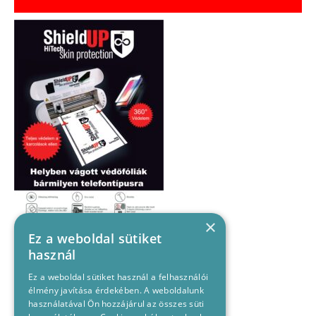
×
Ez a weboldal sütiket
használ
Ez a weboldal sütiket használ a felhasználói
élmény javítása érdekében. A weboldalunk
használatával Ön hozzájárul az összes süti