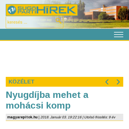
‹
›
KÖZÉLET
Nyugdíjba mehet a
mohácsi komp
magyarepitok.hu
|
2018. Január 03. 19:22:16 | Utolsó frissítés: 9 év