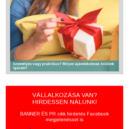
Személyes vagy praktikus? Milyen ajándékoknak örülünk
igazán?
VÁLLALKOZÁSA VAN?
HIRDESSEN NÁLUNK!
BANNER ÉS PR cikk hirdetés Facebook
megjelenéssel is