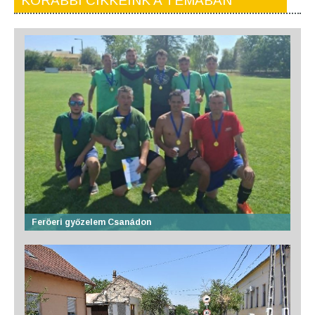
KORÁBBI CIKKEINK A TÉMÁBAN
Feröeri győzelem Csanádon