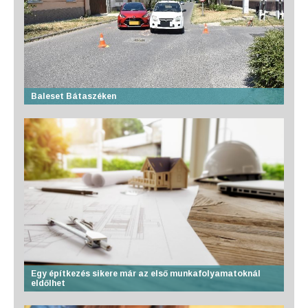
Baleset Bátaszéken
Egy építkezés sikere már az első munkafolyamatoknál
eldőlhet