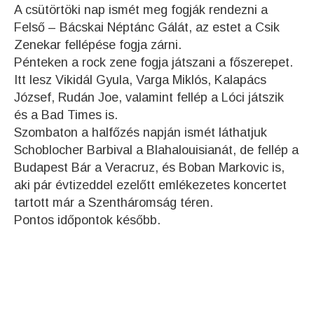
A csütörtöki nap ismét meg fogják rendezni a
Felső – Bácskai Néptánc Gálát, az estet a Csik
Zenekar fellépése fogja zárni.
Pénteken a rock zene fogja játszani a főszerepet.
Itt lesz Vikidál Gyula, Varga Miklós, Kalapács
József, Rudán Joe, valamint fellép a Lóci játszik
és a Bad
Times is.
Szombaton a halfőzés napján ismét láthatjuk
Schoblocher Barbival a Blahalouisianát, de fellép a
Budapest Bár a Veracruz, és Boban Markovic is,
aki pár évtizeddel ezelőtt emlékezetes koncertet
tartott már a Szentháromság téren.
Pontos időpontok később.