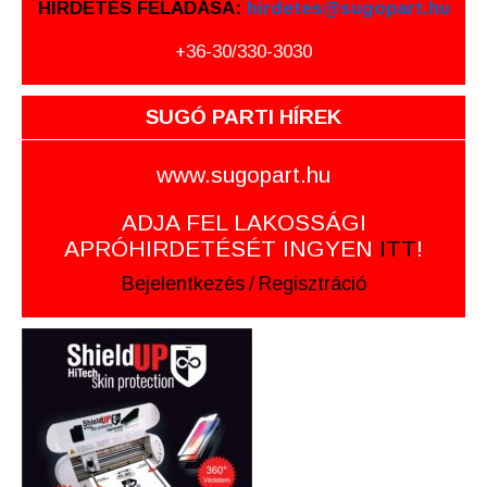
HIRDETÉS FELADÁSA:
hirdetes@sugopart.hu
+36-30/330-3030
SUGÓ PARTI HÍREK
www.sugopart.hu
ADJA FEL LAKOSSÁGI
APRÓHIRDETÉSÉT INGYEN
ITT
!
Bejelentkezés
/
Regisztráció