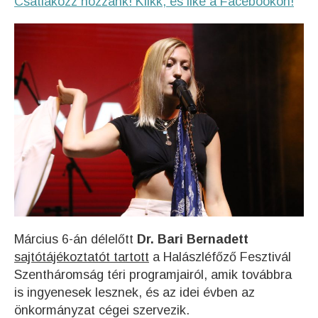
Csatlakozz hozzánk! Klikk, és like a Facebookon!
Március 6-án délelőtt
Dr. Bari Bernadett
sajtótájékoztatót tartott
a Halászléfőző Fesztivál
Szentháromság téri programjairól, amik továbbra
is ingyenesek lesznek, és az idei évben az
önkormányzat cégei szervezik.