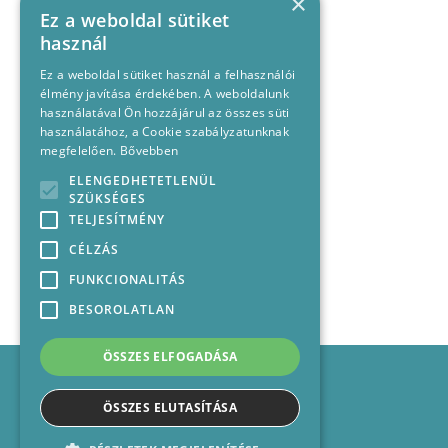
×
Ez a weboldal sütiket
használ
Ez a weboldal sütiket használ a felhasználói
élmény javítása érdekében. A weboldalunk
használatával Ön hozzájárul az összes süti
használatához, a Cookie szabályzatunknak
megfelelően.
Bővebben
ELENGEDHETETLENÜL
SZÜKSÉGES
TELJESÍTMÉNY
CÉLZÁS
FUNKCIONALITÁS
BESOROLATLAN
ÖSSZES ELFOGADÁSA
Impresszum
Médiajánlat
ÖSSZES ELUTASÍTÁSA
Felhasználási feltételek
Panaszkezelési nyilatkozat