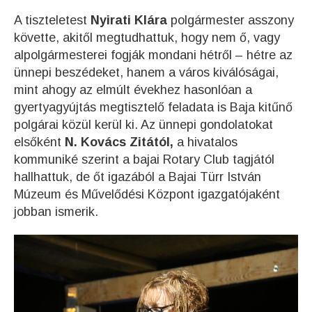
A tiszteletest
Nyirati Klára
polgármester asszony
követte, akitől megtudhattuk, hogy nem ő, vagy
alpolgármesterei fogják mondani hétről – hétre az
ünnepi beszédeket, hanem a város kiválóságai,
mint ahogy az elmúlt évekhez hasonlóan a
gyertyagyújtás megtisztelő feladata is Baja kitűnő
polgárai közül kerül ki. Az ünnepi gondolatokat
elsőként
N. Kovács Zitától,
a hivatalos
kommuniké szerint a bajai Rotary Club tagjától
hallhattuk, de őt igazából a Bajai Türr István
Múzeum és Művelődési Központ igazgatójaként
jobban ismerik.