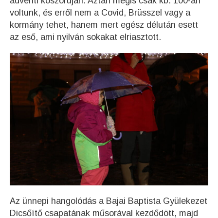
adventi koszorúján. Aztán mégis csak kb. 100-an
voltunk, és erről nem a Covid, Brüsszel vagy a
kormány tehet, hanem mert egész délután esett
az eső, ami nyilván sokakat elriasztott.
Az ünnepi hangolódás a Bajai Baptista Gyülekezet
Dicsőítő csapatának műsorával kezdődött, majd