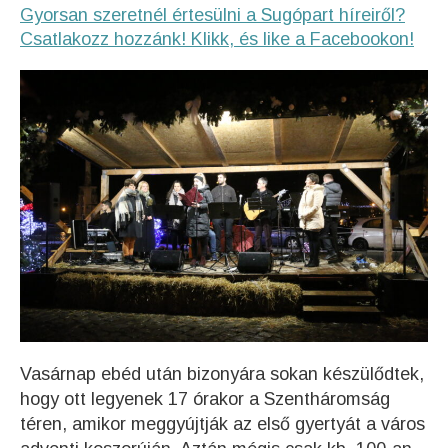
Gyorsan szeretnél értesülni a Sugópart híreiről?
Csatlakozz hozzánk! Klikk, és like a Facebookon!
Vasárnap ebéd után bizonyára sokan készülődtek,
hogy ott legyenek 17 órakor a Szentháromság
téren, amikor meggyújtják az első gyertyát a város