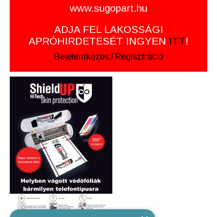
www.sugopart.hu
ADJA FEL LAKOSSÁGI
APRÓHIRDETÉSÉT INGYEN
ITT
!
Bejelentkezés
/
Regisztráció