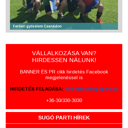
Feröeri győzelem Csanádon
VÁLLALKOZÁSA VAN?
HIRDESSEN NÁLUNK!
BANNER ÉS PR cikk hirdetés Facebook
megjelenéssel is
HIRDETÉS FELADÁSA:
hirdetes@sugopart.hu
+36-30/330-3030
SUGÓ PARTI HÍREK