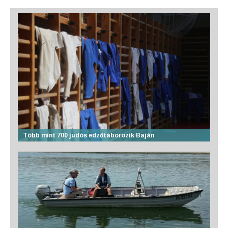
Több mint 700 judós edzőtáborozik Baján