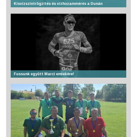
Kisvízszintrögzítés és vízhozammérés a Dunán
Fussunk együtt Marci emlékére!