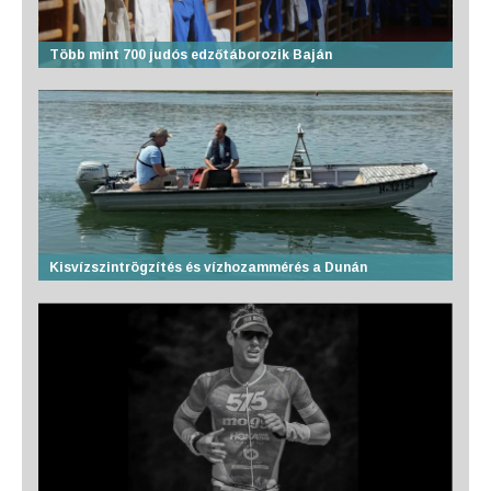
Több mint 700 judós edzőtáborozik Baján
Kisvízszintrögzítés és vízhozammérés a Dunán