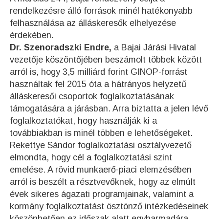
rendelkezésre álló források minél hatékonyabb
felhasználása az álláskeresők elhelyezése
érdekében.
Dr. Szenoradszki Endre,
a Bajai Járási Hivatal
vezetője köszöntőjében beszámolt többek között
arról is, hogy 3,5 milliárd forint GINOP-forrást
használtak fel 2015 óta a hátrányos helyzetű
álláskeresői csoportok foglalkoztatásának
támogatására a járásban. Arra biztatta a jelen lévő
foglalkoztatókat, hogy használják ki a
továbbiakban is minél többen e lehetőségeket.
Rekettye Sándor foglalkoztatási osztályvezető
elmondta, hogy cél a foglalkoztatási szint
emelése. A rövid munkaerő-piaci elemzésében
arról is beszélt a résztvevőknek, hogy az elmúlt
évek sikeres ágazati programjainak, valamint a
kormány foglalkoztatást ösztönző intézkedéseinek
köszönhetően ez időszak alatt egyharmadára