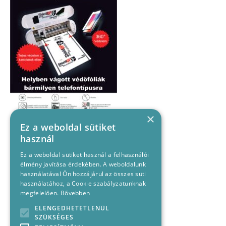
×
Ez a weboldal sütiket
használ
Ez a weboldal sütiket használ a felhasználói
élmény javítása érdekében. A weboldalunk
használatával Ön hozzájárul az összes süti
használatához, a Cookie szabályzatunknak
megfelelően.
Bővebben
ELENGEDHETETLENÜL
SZÜKSÉGES