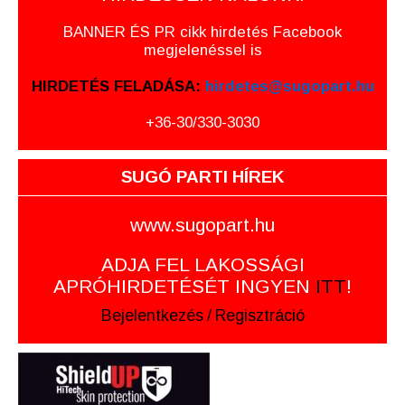
BANNER ÉS PR cikk hirdetés Facebook
megjelenéssel is
HIRDETÉS FELADÁSA:
hirdetes@sugopart.hu
+36-30/330-3030
SUGÓ PARTI HÍREK
www.sugopart.hu
ADJA FEL LAKOSSÁGI
APRÓHIRDETÉSÉT INGYEN
ITT
!
Bejelentkezés
/
Regisztráció