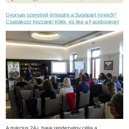
Gyorsan szeretnél értesülni a Sugópart híreiről?
Csatlakozz hozzánk! Klikk, és like a Facebookon!
A március 24-i, bajai rendezvény célja a