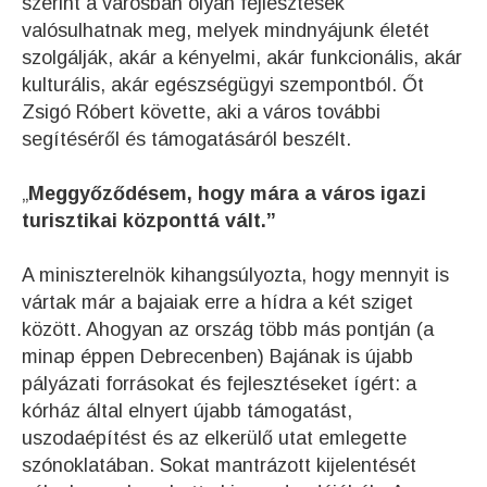
szerint a városban olyan fejlesztések
valósulhatnak meg, melyek mindnyájunk életét
szolgálják, akár a kényelmi, akár funkcionális, akár
kulturális, akár egészségügyi szempontból. Őt
Zsigó Róbert követte, aki a város további
segítéséről és támogatásáról beszélt.
„
Meggyőződésem, hogy mára a város igazi
turisztikai központtá vált.”
A miniszterelnök kihangsúlyozta, hogy mennyit is
vártak már a bajaiak erre a hídra a két sziget
között. Ahogyan az ország több más pontján (a
minap éppen Debrecenben) Bajának is újabb
pályázati forrásokat és fejlesztéseket ígért: a
kórház által elnyert újabb támogatást,
uszodaépítést és az elkerülő utat emlegette
szónoklatában. Sokat mantrázott kijelentését