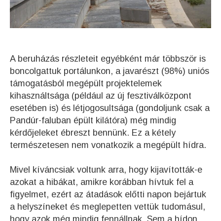
A beruházás részleteit egyébként már többször is
boncolgattuk portálunkon, a javarészt (98%) uniós
támogatásból megépült projektelemek
kihasználtsága (például az új fesztiválközpont
esetében is) és létjogosultsága (gondoljunk csak a
Pandúr-faluban épült kilátóra) még mindig
kérdőjeleket ébreszt bennünk. Ez a kétely
természetesen nem vonatkozik a megépült hídra.
Mivel kíváncsiak voltunk arra, hogy kijavították-e
azokat a hibákat, amikre korábban hívtuk fel a
figyelmet, ezért az átadások előtti napon bejártuk
a helyszíneket és meglepetten vettük tudomásul,
hogy azok még mindig fennállnak. Sem a hídon