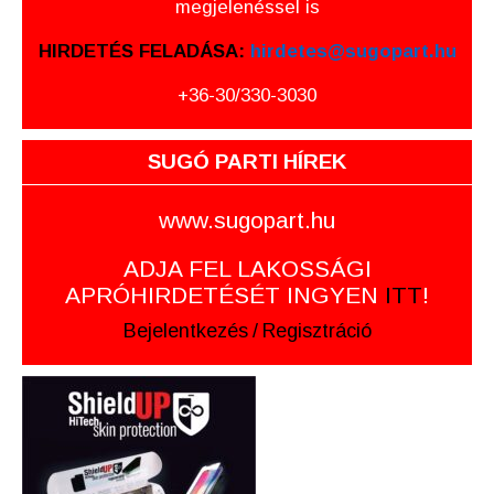
megjelenéssel is
HIRDETÉS FELADÁSA:
hirdetes@sugopart.hu
+36-30/330-3030
SUGÓ PARTI HÍREK
www.sugopart.hu
ADJA FEL LAKOSSÁGI
APRÓHIRDETÉSÉT INGYEN
ITT
!
Bejelentkezés
/
Regisztráció