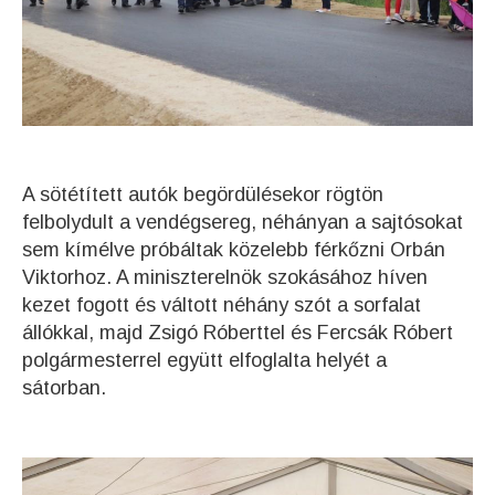
A sötétített autók begördülésekor rögtön
felbolydult a vendégsereg, néhányan a sajtósokat
sem kímélve próbáltak közelebb férkőzni Orbán
Viktorhoz. A miniszterelnök szokásához híven
kezet fogott és váltott néhány szót a sorfalat
állókkal, majd Zsigó Róberttel és Fercsák Róbert
polgármesterrel együtt elfoglalta helyét a
sátorban.