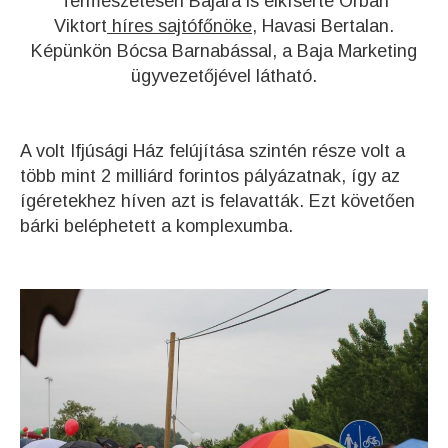
Természetesen Bajára is elkísérte Orbán
Viktort
híres sajtófőnöke
, Havasi Bertalan.
Képünkön Bócsa Barnabással, a Baja Marketing
ügyvezetőjével látható.
A volt Ifjúsági Ház felújítása szintén része volt a
több mint 2 milliárd forintos pályázatnak, így az
ígéretekhez híven azt is felavatták. Ezt követően
bárki beléphetett a komplexumba.