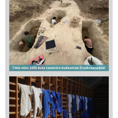
Több mint 1000 éves temetőre bukkantak Érsekcsanádnál