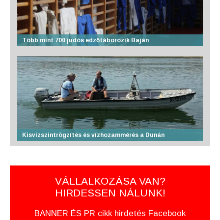
Több mint 700 judós edzőtáborozik Baján
Kisvízszintrögzítés és vízhozammérés a Dunán
VÁLLALKOZÁSA VAN?
HIRDESSEN NÁLUNK!
BANNER ÉS PR cikk hirdetés Facebook