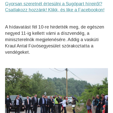
Gyorsan szeretnél értesülni a Sugópart híreiről?
Csatlakozz hozzánk! Klikk, és like a Facebookon!
A hídavatást fél 10-re hirdették meg, de egészen
negyed 11-ig kellett várni a díszvendég, a
miniszterelnök megjelenésére. Addig a vaskúti
Kraul Antal Fúvósegyesület szórakoztatta a
vendégeket.