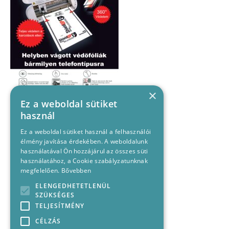
×
Ez a weboldal sütiket
használ
Ez a weboldal sütiket használ a felhasználói
élmény javítása érdekében. A weboldalunk
használatával Ön hozzájárul az összes süti
használatához, a Cookie szabályzatunknak
megfelelően.
Bővebben
ELENGEDHETETLENÜL
SZÜKSÉGES
TELJESÍTMÉNY
CÉLZÁS