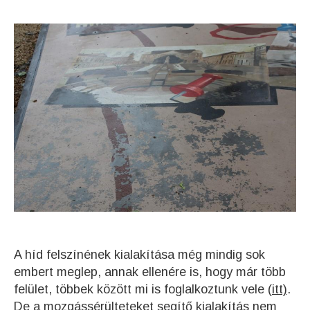
A híd felszínének kialakítása még mindig sok
embert meglep, annak ellenére is, hogy már több
felület, többek között mi is foglalkoztunk vele (
itt)
.
De a mozgássérülteteket segítő kialakítás nem