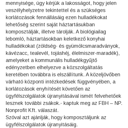
mennyisége, úgy kérjük a lakosságot, hogy jelen
veszélyhelyzetre tekintettel és a szükséges
korlátozások fennállásáig ezen hulladékokat
lehetőség szerint saját háztartásukban
komposztálják, illetve tárolják. A biológiailag
lebomló, háztartásokban keletkező konyhai
hulladékokat (zöldség- és gyümölcsmaradványok,
kávézacc, tealevél, tojáshéj, élelmiszer-maradék),
amelyeket a kommunális hulladékgyűjtő
edényzetben elhelyezve a közszolgáltatás
keretében továbbra is elszállítunk. A közeljövőben
várható központi intézkedések függvényében, a
korlátozások enyhítését követően az
ügyfélszolgálatok újranyitásával ismét felvehetőek
lesznek további zsákok.- kaptuk meg az FBH – NP.
Nonprofit Kft. válaszát.
Szóval azt ajánlják, hogy komposztáljunk az
ügyfélszolgálatok újranyitásáig.