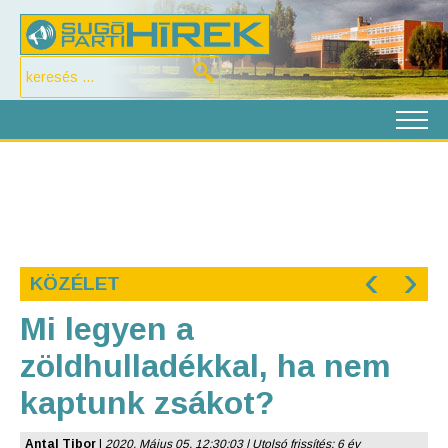
‹
›
KÖZÉLET
Mi legyen a
zöldhulladékkal, ha nem
kaptunk zsákot?
Antal Tibor
|
2020. Május 05. 12:30:03 | Utolsó frissítés: 6 év