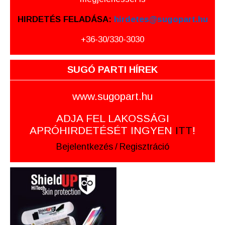
HIRDETÉS FELADÁSA:
hirdetes@sugopart.hu
+36-30/330-3030
SUGÓ PARTI HÍREK
www.sugopart.hu
ADJA FEL LAKOSSÁGI
APRÓHIRDETÉSÉT INGYEN
ITT
!
Bejelentkezés
/
Regisztráció