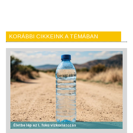
KORÁBBI CIKKEINK A TÉMÁBAN
Életbe lép az I. fokú vízkorlátozás