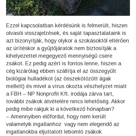
Ezzel kapcsolatban kérdésünk is felmerült, hiszen
olvasói visszajelzések, és saját tapasztalataink is
azt bizonyítják, hogy olykor a szokásoktól eltérően
az ürítéskor a gyűjtőjáratok nem biztosítják a
kihelyezettel megegyező mennyiségű csere
zsákot. Ez pedig azért is fontos lenne, hiszen a
cég kizárólag ebben szállítja el az összegyűlt
biológiai hulladékot (az összekötözött ágak
mellett) és mivel a vírus okozta vészhelyzet miatt
a FBH – NP Nonprofit Kft. irodája zárva tart,
további zsákok átvételére nincs lehetőség. Akkor
pedig mibe rakjuk ki a következő hónapban?
– Amennyiben előfordul, hogy nem került
valamelyik ingatlanhoz vagy nem elegendő az
ingatlanokba eljuttatott lebomló zsákok