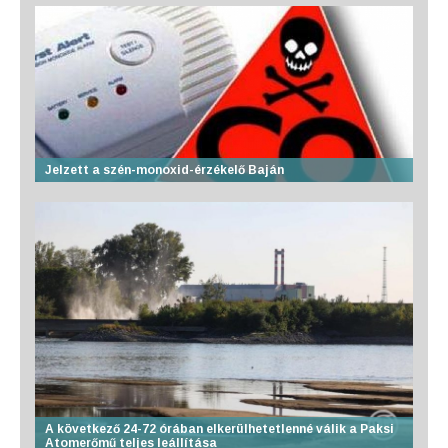
Jelzett a szén-monoxid-érzékelő Baján
A következő 24-72 órában elkerülhetetlenné válik a Paksi
Atomerőmű teljes leállítása