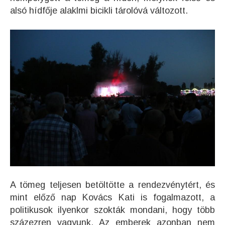
alsó hídfője alaklmi bicikli tárolóvá változott.
A tömeg teljesen betöltötte a rendezvénytért, és
mint előző nap Kovács Kati is fogalmazott, a
politikusok ilyenkor szokták mondani, hogy több
százezren vagyunk. Az emberek azonban nem