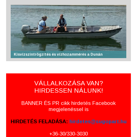
Kisvízszintrögzítés és vízhozammérés a Dunán
VÁLLALKOZÁSA VAN?
HIRDESSEN NÁLUNK!
BANNER ÉS PR cikk hirdetés Facebook
megjelenéssel is
HIRDETÉS FELADÁSA:
hirdetes@sugopart.hu
+36-30/330-3030