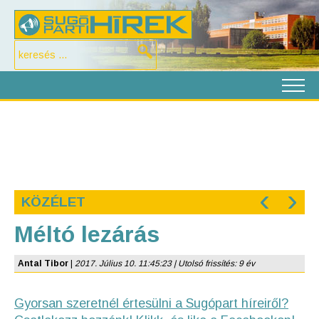
‹
›
KÖZÉLET
Méltó lezárás
Antal Tibor
|
2017. Július 10. 11:45:23 | Utolsó frissítés: 9 év
Gyorsan szeretnél értesülni a Sugópart híreiről?