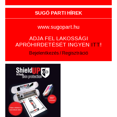
SUGÓ PARTI HÍREK
www.sugopart.hu
ADJA FEL LAKOSSÁGI
APRÓHIRDETÉSÉT INGYEN
ITT
!
Bejelentkezés
/
Regisztráció