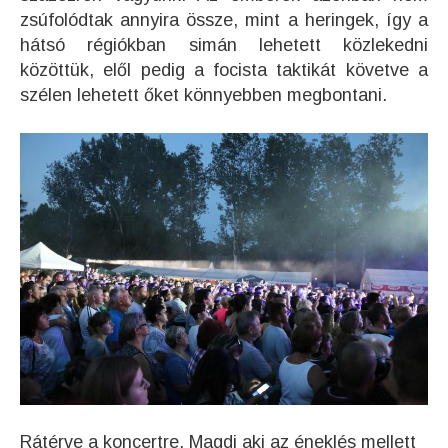
zsúfolódtak annyira össze, mint a heringek, így a
hátsó régiókban simán lehetett közlekedni
közöttük, elől pedig a focista taktikát követve a
szélen lehetett őket könnyebben megbontani.
Rátérve a koncertre. Magdi aki az éneklés mellett