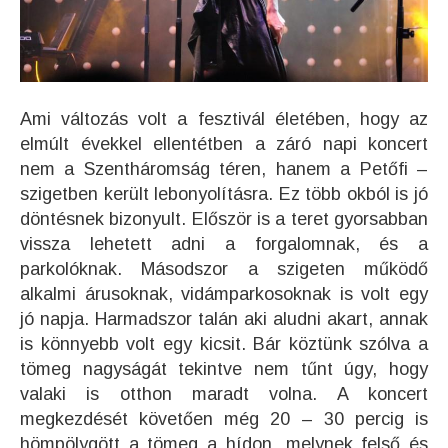
Ami változás volt a fesztivál életében, hogy az
elmúlt évekkel ellentétben a záró napi koncert
nem a Szentháromság téren, hanem a Petőfi –
szigetben került lebonyolításra. Ez több okból is jó
döntésnek bizonyult. Először is a teret gyorsabban
vissza lehetett adni a forgalomnak, és a
parkolóknak. Másodszor a szigeten működő
alkalmi árusoknak, vidámparkosoknak is volt egy
jó napja. Harmadszor talán aki aludni akart, annak
is könnyebb volt egy kicsit. Bár köztünk szólva a
tömeg nagyságát tekintve nem tűnt úgy, hogy
valaki is otthon maradt volna. A koncert
megkezdését követően még 20 – 30 percig is
hömpölygött a tömeg a hídon, melynek felső és