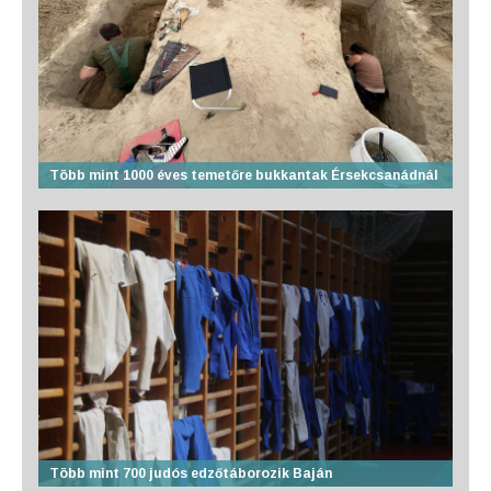
Több mint 1000 éves temetőre bukkantak Érsekcsanádnál
Több mint 700 judós edzőtáborozik Baján