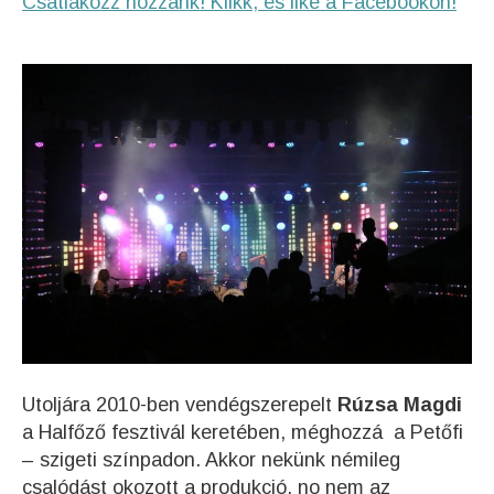
Csatlakozz hozzánk! Klikk, és like a Facebookon!
Utoljára 2010-ben vendégszerepelt
Rúzsa Magdi
a Halfőző fesztivál keretében, méghozzá a Petőfi
– szigeti színpadon. Akkor nekünk némileg
csalódást okozott a produkció, no nem az