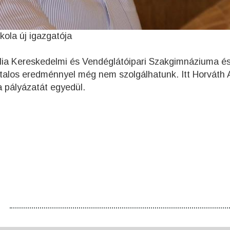
kola új igazgatója
lia Kereskedelmi és Vendéglátóipari Szakgimnáziuma é
talos eredménnyel még nem szolgálhatunk. Itt Horváth 
a pályázatát egyedül.