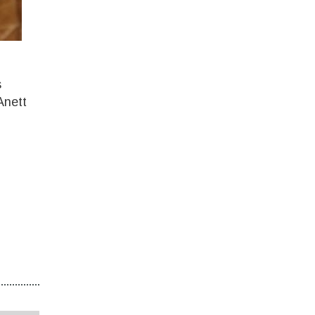
s
Anett