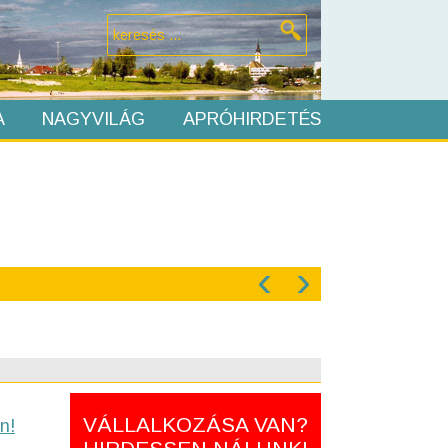
A
NAGYVILÁG
APRÓHIRDETÉS
‹
›
VÁLLALKOZÁSA VAN?
n!