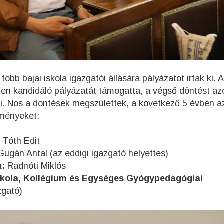
öbb bajai iskola igazgatói állására pályázatot irtak ki. A
inden kandidáló pályázatát támogatta, a végső döntést a
i. Nos a döntések megszülettek, a következő 5 évben a
zményeket:
 Tóth Edit
ugán Antal (az eddigi igazgató helyettes)
a:
Radnóti Miklós
iskola, Kollégium és Egységes Gyógypedagógiai
zgató)