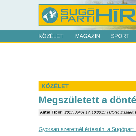
KÖZÉLET
MAGAZIN
SPORT
KÖZÉLET
Megszületett a dönt
Antal Tibor
|
2017. Július 17. 10:33:17 | Utolsó frissítés: 
Gyorsan szeretnél értesülni a Sugópart 