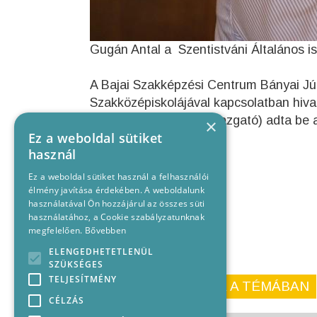
Gugán Antal a Szentistváni Általános is
A Bajai Szakképzési Centrum Bányai Jú
Szakközépiskolájával kapcsolatban hiva
(Jelenlegi megbízott igazgató) adta be 
×
Ez a weboldal sütiket
használ
Ez a weboldal sütiket használ a felhasználói
élmény javítása érdekében. A weboldalunk
használatával Ön hozzájárul az összes süti
használatához, a Cookie szabályzatunknak
megfelelően.
Bővebben
ELENGEDHETETLENÜL
SZÜKSÉGES
TELJESÍTMÉNY
KORÁBBI CIKKEINK A TÉMÁBAN
CÉLZÁS