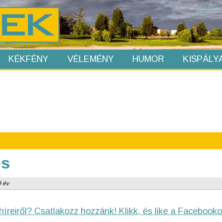
KÉKFÉNY
VÉLEMÉNY
HUMOR
KISPÁLY
és
9 év
híreiről? Csatlakozz hozzánk! Klikk, és like a Facebooko