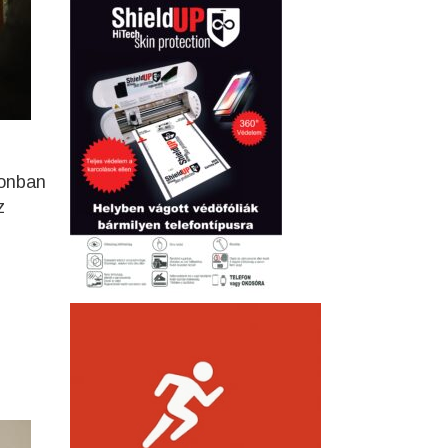
zonban
z