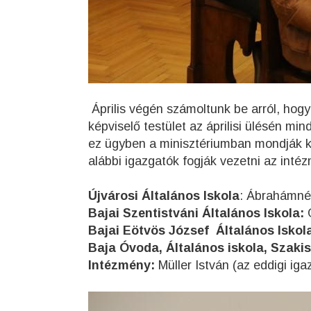
Április végén számoltunk be arról, hogy t
képviselő testület az áprilisi ülésén m
ez ügyben a minisztériumban mondják k
alábbi igazgatók fogják vezetni az inté
Újvárosi Általános Iskola
: Ábrahámné
Bajai Szentistváni Általános Iskola:
G
Bajai Eötvös József Általános Iskol
Baja Óvoda, Általános iskola, Szak
Intézmény:
Müller István (az eddigi iga