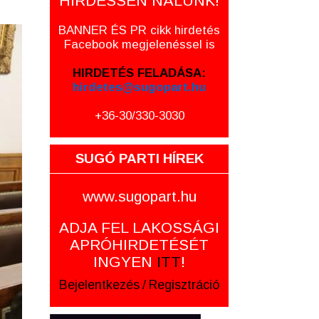
HIRDESSEN NÁLUNK!
BANNER ÉS PR cikk hirdetés
Facebook megjelenéssel is
HIRDETÉS FELADÁSA:
hirdetes@sugopart.hu
+36-30/330-3030
SUGÓ PARTI HÍREK
www.sugopart.hu
ADJA FEL LAKOSSÁGI
APRÓHIRDETÉSÉT
INGYEN
ITT
!
Bejelentkezés
/
Regisztráció