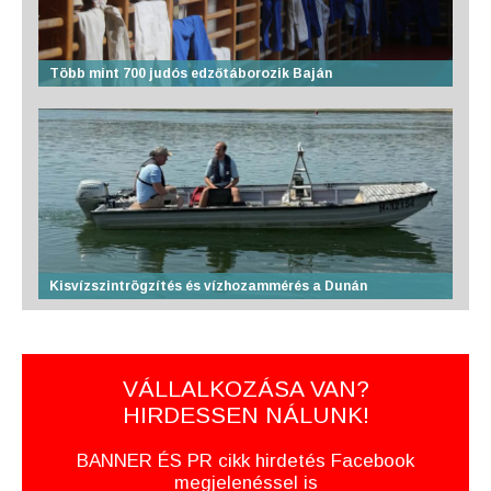
Több mint 700 judós edzőtáborozik Baján
Kisvízszintrögzítés és vízhozammérés a Dunán
VÁLLALKOZÁSA VAN?
HIRDESSEN NÁLUNK!
BANNER ÉS PR cikk hirdetés Facebook
megjelenéssel is