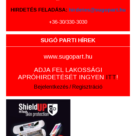
HIRDETÉS FELADÁSA:
hirdetes@sugopart.hu
+36-30/330-3030
SUGÓ PARTI HÍREK
www.sugopart.hu
ADJA FEL LAKOSSÁGI
APRÓHIRDETÉSÉT INGYEN
ITT
!
Bejelentkezés
/
Regisztráció