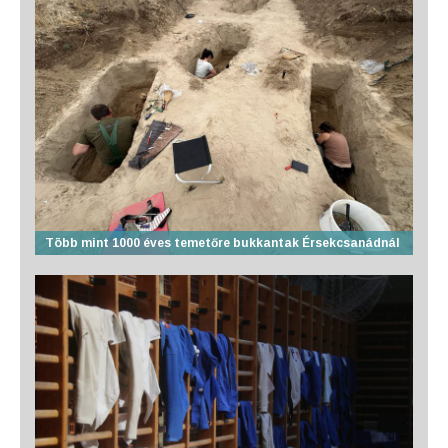
Több mint 1000 éves temetőre bukkantak Érsekcsanádnál