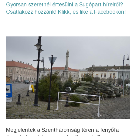
Gyorsan szeretnél értesülni a Sugópart híreiről?
Csatlakozz hozzánk! Klikk, és like a Facebookon!
Megjelentek a Szentháromság téren a fenyőfa