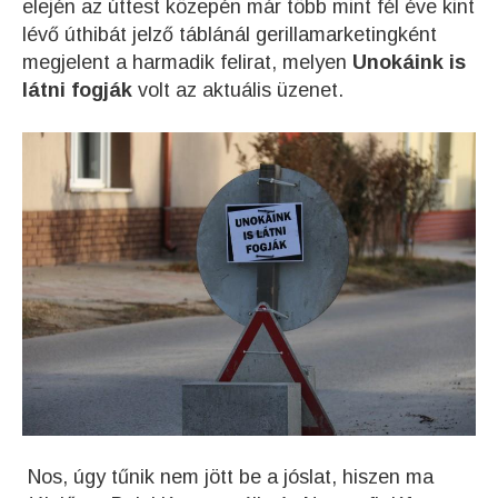
elején az úttest közepén már több mint fél éve kint
lévő úthibát jelző táblánál gerillamarketingként
megjelent a harmadik felirat, melyen
Unokáink is
látni fogják
volt az aktuális üzenet.
Nos, úgy tűnik nem jött be a jóslat, hiszen ma