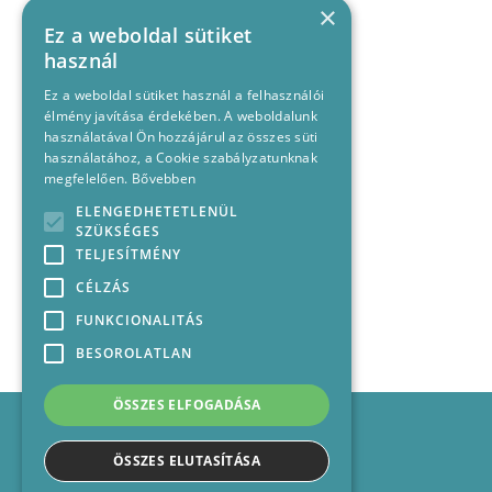
×
Ez a weboldal sütiket
használ
Ez a weboldal sütiket használ a felhasználói
élmény javítása érdekében. A weboldalunk
használatával Ön hozzájárul az összes süti
használatához, a Cookie szabályzatunknak
megfelelően.
Bővebben
ELENGEDHETETLENÜL
SZÜKSÉGES
TELJESÍTMÉNY
CÉLZÁS
FUNKCIONALITÁS
BESOROLATLAN
ÖSSZES ELFOGADÁSA
Impresszum
Médiajánlat
ÖSSZES ELUTASÍTÁSA
Felhasználási feltételek
Panaszkezelési nyilatkozat