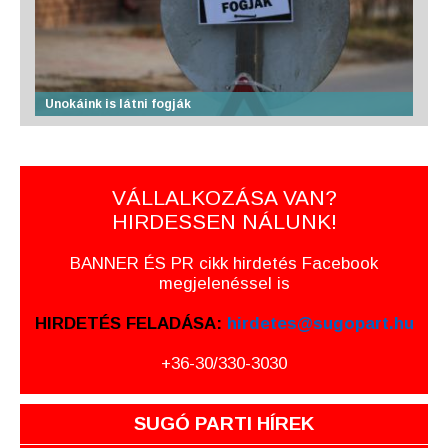
Unokáink is látni fogják
VÁLLALKOZÁSA VAN?
HIRDESSEN NÁLUNK!
BANNER ÉS PR cikk hirdetés Facebook
megjelenéssel is
HIRDETÉS FELADÁSA:
hirdetes@sugopart.hu
+36-30/330-3030
SUGÓ PARTI HÍREK