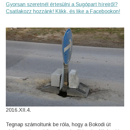
Gyorsan szeretnél értesülni a Sugópart híreiről?
Csatlakozz hozzánk! Klikk, és like a Facebookon!
2016.XII.4.
Tegnap számoltunk be róla, hogy a Bokodi út