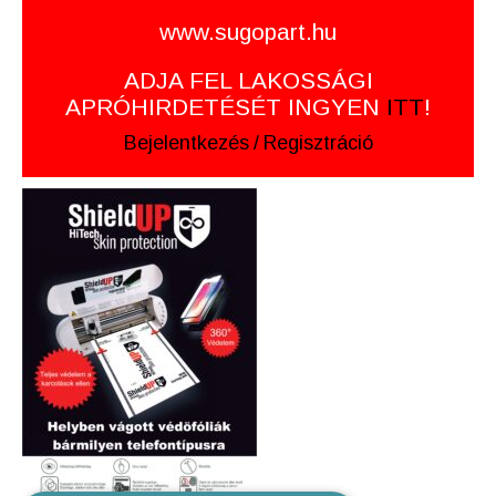
www.sugopart.hu
ADJA FEL LAKOSSÁGI
APRÓHIRDETÉSÉT INGYEN
ITT
!
Bejelentkezés
/
Regisztráció