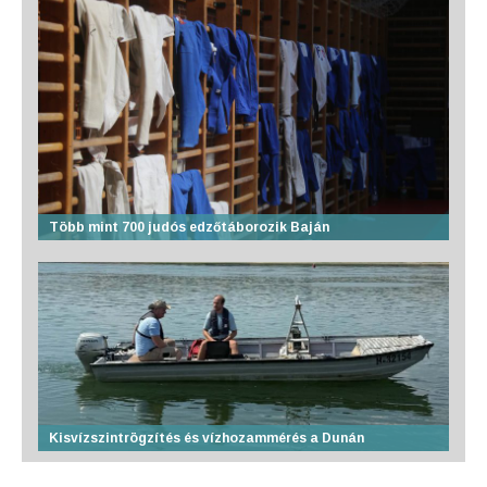
Több mint 700 judós edzőtáborozik Baján
Kisvízszintrögzítés és vízhozammérés a Dunán