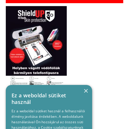
×
Ez a weboldal sütiket
használ
Ez a weboldal sütiket használ a felhasználói
élmény javítása érdekében. A weboldalunk
használatával Ön hozzájárul az összes süti
használatához, a Cookie szabályzatunknak