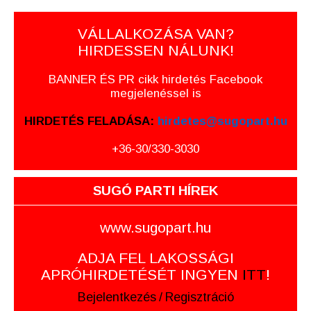
VÁLLALKOZÁSA VAN?
HIRDESSEN NÁLUNK!
BANNER ÉS PR cikk hirdetés Facebook
megjelenéssel is
HIRDETÉS FELADÁSA:
hirdetes@sugopart.hu
+36-30/330-3030
SUGÓ PARTI HÍREK
www.sugopart.hu
ADJA FEL LAKOSSÁGI
APRÓHIRDETÉSÉT INGYEN
ITT
!
Bejelentkezés
/
Regisztráció