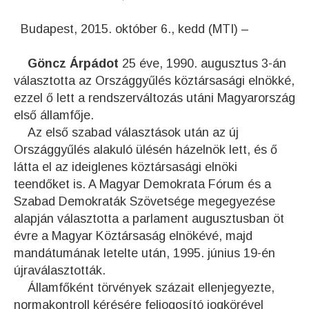
Budapest, 2015. október 6., kedd (MTI) –
Göncz Árpádot
25 éve, 1990. augusztus 3-án
választotta az Országgyűlés köztársasági elnökké,
ezzel ő lett a rendszerváltozás utáni Magyarország
első államfője.
Az első szabad választások után az új
Országgyűlés alakuló ülésén házelnök lett, és ő
látta el az ideiglenes köztársasági elnöki
teendőket is. A Magyar Demokrata Fórum és a
Szabad Demokraták Szövetsége megegyezése
alapján választotta a parlament augusztusban öt
évre a Magyar Köztársaság elnökévé, majd
mandátumának letelte után, 1995. június 19-én
újraválasztották.
Államfőként törvények százait ellenjegyezte,
normakontroll kérésére feljogosító jogkörével