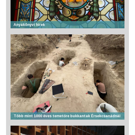
Anyakönyvi hírek
Több mint 1000 éves temetőre bukkantak Érsekcsanádnál