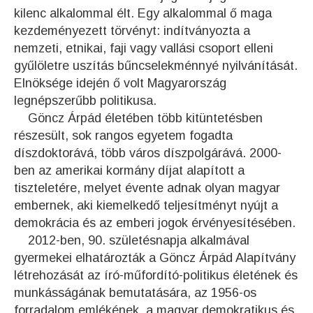
kilenc alkalommal élt. Egy alkalommal ő maga
kezdeményezett törvényt: indítványozta a
nemzeti, etnikai, faji vagy vallási csoport elleni
gyűlöletre uszítás bűncselekménnyé nyilvánítását.
Elnöksége idején ő volt Magyarország
legnépszerűbb politikusa.
Göncz Árpád életében több kitüntetésben
részesült, sok rangos egyetem fogadta
díszdoktorává, több város díszpolgárává. 2000-
ben az amerikai kormány díjat alapított a
tiszteletére, melyet évente adnak olyan magyar
embernek, aki kiemelkedő teljesítményt nyújt a
demokrácia és az emberi jogok érvényesítésében.
2012-ben, 90. születésnapja alkalmával
gyermekei elhatározták a Göncz Árpád Alapítvány
létrehozását az író-műfordító-politikus életének és
munkásságának bemutatására, az 1956-os
forradalom emlékének, a magyar demokratikus és