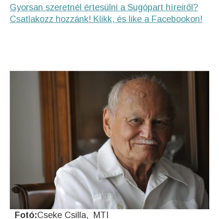
Gyorsan szeretnél értesülni a Sugópart híreiről?
Csatlakozz hozzánk! Klikk, és like a Facebookon!
Fotó:
Cseke Csilla, MTI