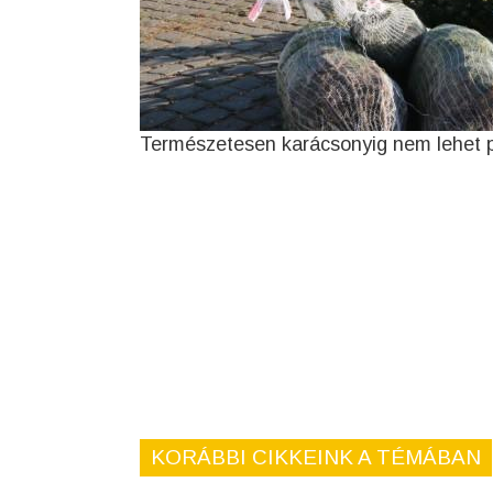
Természetesen karácsonyig nem lehet pa
KORÁBBI CIKKEINK A TÉMÁBAN