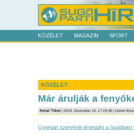
KÖZÉLET
MAGAZIN
SPORT
KÖZÉLET
Már árulják a fenyők
Antal Tibor
|
2016. December 10. 17:19:38 | Utolsó frissí
Gyorsan szeretnél értesülni a Sugópart 