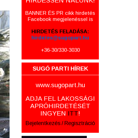
HIRDESSEN NÁLUNK!
BANNER ÉS PR cikk hirdetés
Facebook megjelenéssel is
HIRDETÉS FELADÁSA:
hirdetes@sugopart.hu
+36-30/330-3030
SUGÓ PARTI HÍREK
www.sugopart.hu
ADJA FEL LAKOSSÁGI
APRÓHIRDETÉSÉT
INGYEN
ITT
!
Bejelentkezés
/
Regisztráció