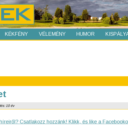
KÉKFÉNY
VÉLEMÉNY
HUMOR
KISPÁLY
et
tés: 10 év
híreiről? Csatlakozz hozzánk! Klikk, és like a Facebooko