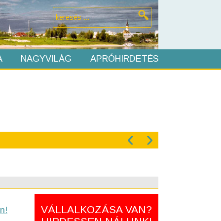
A
NAGYVILÁG
APRÓHIRDETÉS
‹
›
VÁLLALKOZÁSA VAN?
n!