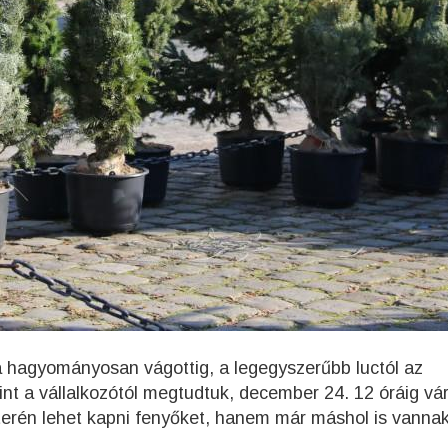
 a hagyományosan vágottig, a legegyszerűbb luctól az
t a vállalkozótól megtudtuk, december 24. 12 óráig vár
terén lehet kapni fenyőket, hanem már máshol is vanna