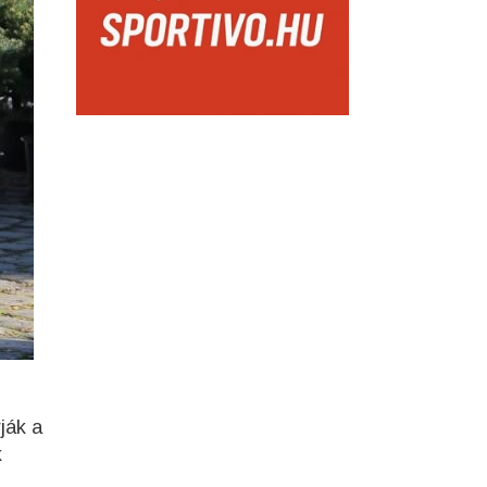
ják a
k