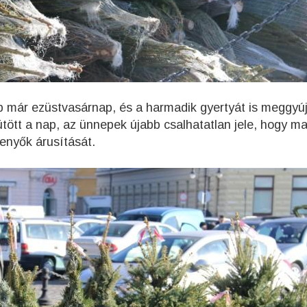
 már ezüstvasárnap, és a harmadik gyertyát is meggyúj
tött a nap, az ünnepek újabb csalhatatlan jele, hogy ma
enyők árusítását.