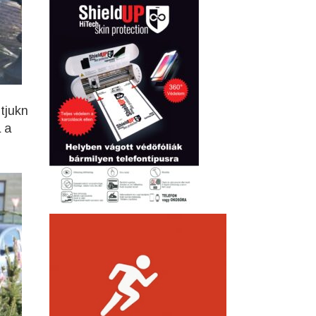
tjukn
 a