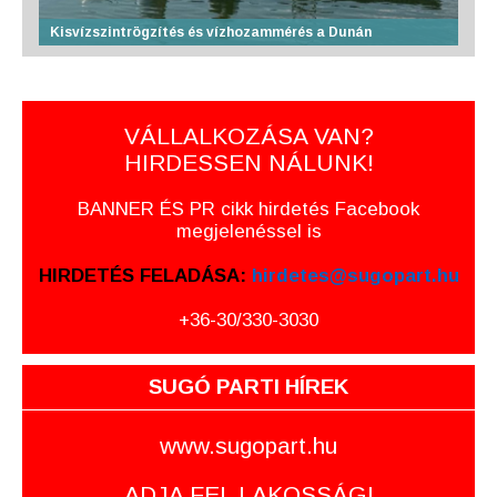
Kisvízszintrögzítés és vízhozammérés a Dunán
VÁLLALKOZÁSA VAN?
HIRDESSEN NÁLUNK!
BANNER ÉS PR cikk hirdetés Facebook
megjelenéssel is
HIRDETÉS FELADÁSA:
hirdetes@sugopart.hu
+36-30/330-3030
SUGÓ PARTI HÍREK
www.sugopart.hu
ADJA FEL LAKOSSÁGI