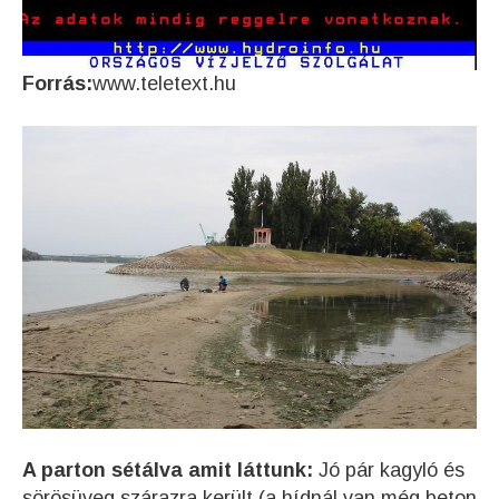
Forrás:
www.teletext.hu
A parton sétálva amit láttunk:
Jó pár kagyló és
sörösüveg szárazra került (a hídnál van még beton