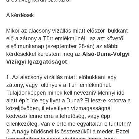
A kérdések
Mikor az alacsony vízállás miatt először bukkant
elő a zátony a Türr emlékműnél, az azt követő
első munkanap (szeptember 28-án) az alábbi
kérdésekkel kerestem meg az
Alsó-Duna-Völgyi
Vízügyi Igazgatóságot
:
1. Az alacsony vízállás miatt előbukkant egy
zátony, vagy földnyelv a Türr emlékműnél.
Tulajdonképpen minek kell nevezni? Mennyi idő
alatt épít ide egy ilyet a Duna? El lesz-e kotorva a
közeljövőben, illetve ilyen vízmagasságnál
kedvező lenne erre a lehetőség, vagy épp
ellenkezőleg. Van-e értelme egyáltalán eltüntetni?
2. A nagy büdösnél is összeszűkül a meder. Ezzel