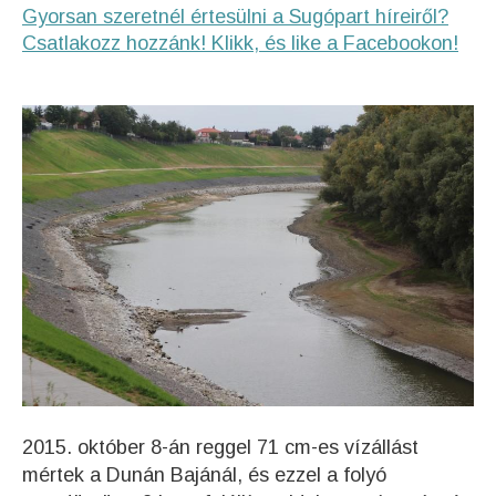
Gyorsan szeretnél értesülni a Sugópart híreiről?
Csatlakozz hozzánk! Klikk, és like a Facebookon!
2015. október 8-án reggel 71 cm-es vízállást
mértek a Dunán Bajánál, és ezzel a folyó