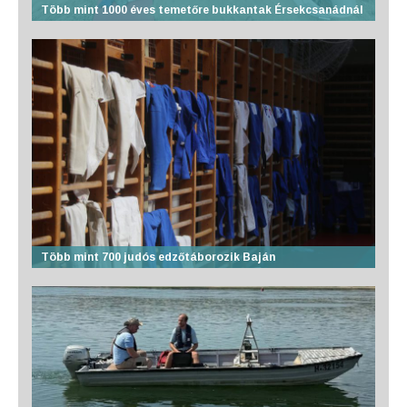
Több mint 1000 éves temetőre bukkantak Érsekcsanádnál
Több mint 700 judós edzőtáborozik Baján