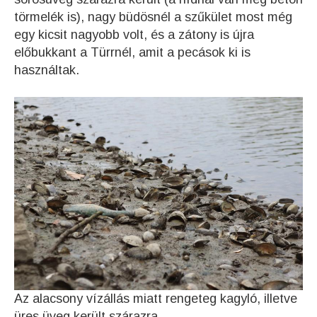
törmelék is), nagy büdösnél a szűkület most még
egy kicsit nagyobb volt, és a zátony is újra
előbukkant a Türrnél, amit a pecások ki is
használtak.
Az alacsony vízállás miatt rengeteg kagyló, illetve
üres üveg került szárazra.