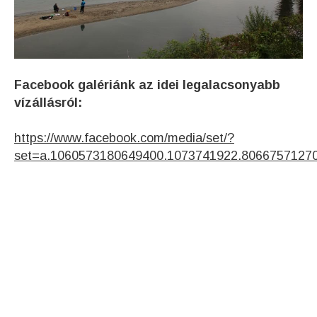
Facebook galériánk az idei legalacsonyabb
vízállásról:
https://www.facebook.com/media/set/?
set=a.1060573180649400.1073741922.8066757127