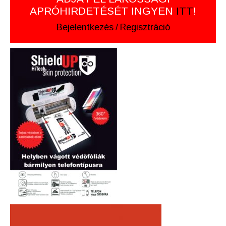
APRÓHIRDETÉSÉT INGYEN
ITT
!
Bejelentkezés
/
Regisztráció