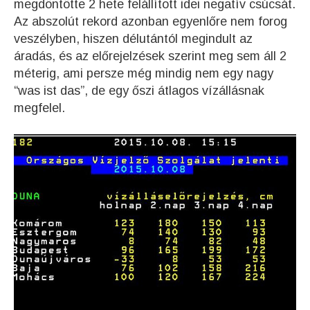
megdöntötte 2 hete felállított idei negatív csúcsát.
Az abszolút rekord azonban egyenlőre nem forog
veszélyben, hiszen délutántól megindult az
áradás, és az előrejelzések szerint meg sem áll 2
méterig, ami persze még mindig nem egy nagy
“was ist das”, de egy őszi átlagos vízállásnak
megfelel.