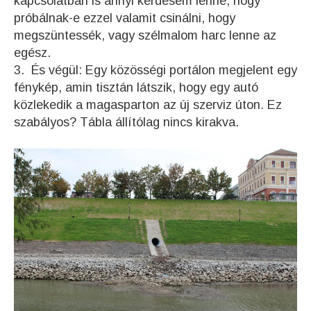
kapcsolatban is annyi kérdésem lenne, hogy
próbálnak-e ezzel valamit csinálni, hogy
megszüntessék, vagy szélmalom harc lenne az
egész.
3. És végül: Egy közösségi portálon megjelent egy
fénykép, amin tisztán látszik, hogy egy autó
közlekedik a magasparton az új szerviz úton. Ez
szabályos? Tábla állítólag nincs kirakva.