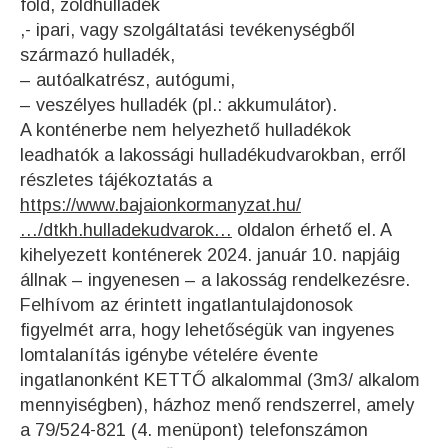
föld, zöldhulladék
,- ipari, vagy szolgáltatási tevékenységből
származó hulladék,
– autóalkatrész, autógumi,
– veszélyes hulladék (pl.: akkumulátor).
A konténerbe nem helyezhető hulladékok
leadhatók a lakossági hulladékudvarokban, erről
részletes tájékoztatás a
https://www.bajaionkormanyzat.hu/
…/dtkh.hulladekudvarok…
oldalon érhető el. A
kihelyezett konténerek 2024. január 10. napjáig
állnak – ingyenesen – a lakosság rendelkezésre.
Felhívom az érintett ingatlantulajdonosok
figyelmét arra, hogy lehetőségük van ingyenes
lomtalanítás igénybe vételére évente
ingatlanonként KETTŐ alkalommal (3m3/ alkalom
mennyiségben), házhoz menő rendszerrel, amely
a 79/524-821 (4. menüpont) telefonszámon