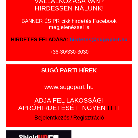
VÁLLALKOZÁSA VAN?
HIRDESSEN NÁLUNK!
BANNER ÉS PR cikk hirdetés Facebook
megjelenéssel is
HIRDETÉS FELADÁSA:
hirdetes@sugopart.hu
+36-30/330-3030
SUGÓ PARTI HÍREK
www.sugopart.hu
ADJA FEL LAKOSSÁGI
APRÓHIRDETÉSÉT INGYEN
ITT
!
Bejelentkezés
/
Regisztráció