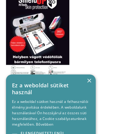
×
Ez a weboldal sütiket
használ
Ez a weboldal sütiket használ a felhasználói
élmény javítása érdekében. A weboldalunk
használatával Ön hozzájárul az összes süti
használatához, a Cookie szabályzatunknak
megfelelően.
Bővebben
ELENGEDHETETLENÜL