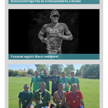
Kisvízszintrögzítés és vízhozammérés a Dunán
Fussunk együtt Marci emlékére!