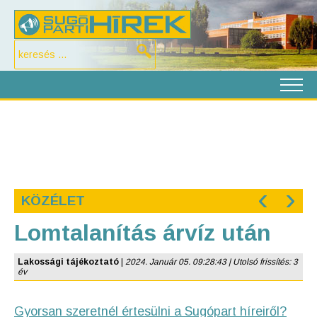
‹
›
KÖZÉLET
Lomtalanítás árvíz után
Lakossági tájékoztató
|
2024. Január 05. 09:28:43 | Utolsó frissítés: 3
év
Gyorsan szeretnél értesülni a Sugópart híreiről?