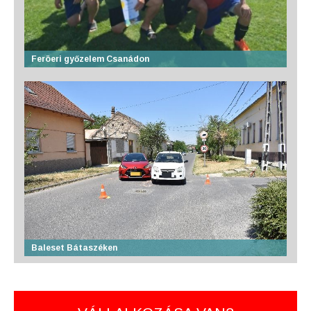
Feröeri győzelem Csanádon
Baleset Bátaszéken