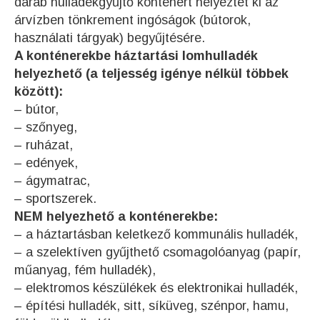
darab hulladékgyűjtő konténert helyeztet ki az
árvízben tönkrement ingóságok (bútorok,
használati tárgyak) begyűjtésére.
A konténerekbe háztartási lomhulladék
helyezhető (a teljesség igénye nélkül többek
között):
– bútor,
– szőnyeg,
– ruházat,
– edények,
– ágymatrac,
– sportszerek.
NEM helyezhető a konténerekbe:
– a háztartásban keletkező kommunális hulladék,
– a szelektíven gyűjthető csomagolóanyag (papír,
műanyag, fém hulladék),
– elektromos készülékek és elektronikai hulladék,
– építési hulladék, sitt, síküveg, szénpor, hamu,