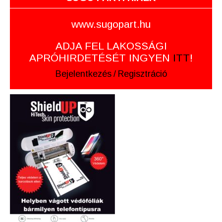
www.sugopart.hu
ADJA FEL LAKOSSÁGI
APRÓHIRDETÉSÉT INGYEN
ITT
!
Bejelentkezés
/
Regisztráció