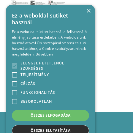
×
Ez a weboldal sütiket
használ
Ez a weboldal sütiket használ a felhasználói
élmény javítása érdekében. A weboldalunk
használatával Ön hozzájárul az összes süti
használatához, a Cookie szabályzatunknak
megfelelően.
Bővebben
ELENGEDHETETLENÜL
SZÜKSÉGES
TELJESÍTMÉNY
CÉLZÁS
FUNKCIONALITÁS
BESOROLATLAN
ÖSSZES ELFOGADÁSA
Impresszum
Médiajánlat
ÖSSZES ELUTASÍTÁSA
Felhasználási feltételek