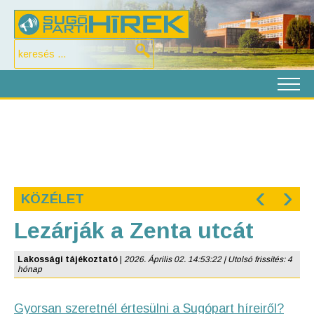
‹
›
KÖZÉLET
Lezárják a Zenta utcát
Lakossági tájékoztató
|
2026. Április 02. 14:53:22 | Utolsó frissítés: 4
hónap
Gyorsan szeretnél értesülni a Sugópart híreiről?