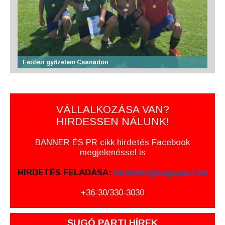
Feröeri győzelem Csanádon
VÁLLALKOZÁSA VAN?
HIRDESSEN NÁLUNK!
BANNER ÉS PR cikk hirdetés Facebook
megjelenéssel is
HIRDETÉS FELADÁSA:
hirdetes@sugopart.hu
+36-30/330-3030
SUGÓ PARTI HÍREK