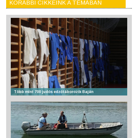
KORÁBBI CIKKEINK A TÉMÁBAN
Több mint 700 judós edzőtáborozik Baján