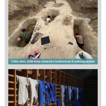
Több mint 1000 éves temetőre bukkantak Érsekcsanádnál