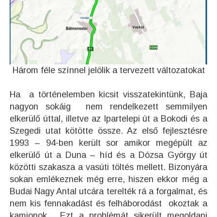
Három féle színnel jelölik a tervezett változatokat
Ha a történelemben kicsit visszatekintünk, Baja
nagyon sokáig nem rendelkezett semmilyen
elkerülő úttal, illetve az Ipartelepi út a Bokodi és a
Szegedi utat kötötte össze. Az első fejlesztésre
1993 – 94-ben került sor amikor megépült az
elkerülő út a Duna – híd és a Dózsa György út
közötti szakasza a vasúti töltés mellett. Bizonyára
sokan emlékeznek még erre, hiszen ekkor még a
Budai Nagy Antal utcára terelték rá a forgalmat, és
nem kis fennakadást és felháborodást okoztak a
kamionok. Ezt a problémát sikerült megoldani