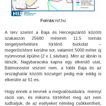
Forrás
:nif.hu
A terv szerint a Baja és Hercegszántó közötti
szakaszon 25680 méteren 11.5 tonnás
tengelyterhelésre történő burkolat –
megerősítésre kerülne sor, valamint 5000 méter új
nyomvonal épülne (2 x 1 sávban). Mint az ábrán is
látszik, Nagybaracska kapna egy elkerülő utat,
Bátmonostor viszont nem, a többi Baja és az
országhatár közötti községet pedig már eddig is
elkerülte az 51-es.
Hogy ennek a tervnek a megvalósulására mennyi
ráció van, és mikorra történhet meg azt nem
tudhatjuk, de az esélyeket némileg csökkentheti,