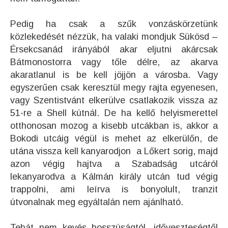
Pedig ha csak a szűk vonzáskörzetünk
közlekedését nézzük, ha valaki mondjuk Sükösd –
Érsekcsanád irányából akar eljutni akárcsak
Bátmonostorra vagy tőle délre, az akarva
akaratlanul is be kell jöjjön a városba. Vagy
egyszerűen csak keresztül megy rajta egyenesen,
vagy Szentistvánt elkerülve csatlakozik vissza az
51-re a Shell kútnál. De ha kellő helyismerettel
otthonosan mozog a kisebb utcákban is, akkor a
Bokodi utcáig végül is mehet az elkerülőn, de
utána vissza kell kanyarodjon a Lőkert sorig, majd
azon végig hajtva a Szabadság utcáról
lekanyarodva a Kálmán király utcán tud végig
trappolni, ami leírva is bonyolult, tranzit
útvonalnak meg egyáltalán nem ajánlható.
Tehát nem kevés bosszúságtól, időveszteségtől