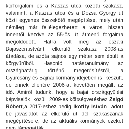
körforgalom és a Kaszás utca közötti szakasz,
valamint, a Kaszás utca és a Dózsa György út
közti egyenes összekötő megépítése, mely után
némileg már fellélegezhetett a város, hiszen
innentől kezdve az 55-ös út átmenő forgalma
megoldódott. Hátra volt még az északi
Bajaszentistvánt elkerülő szakasz 2008-as
átadása, de azóta sajnos egy méter sem épült a
körgyűrűből. Hasonló hatástanulmány az
országhatárig történő megerősítésről, a
Gyurcsány és Bajnai kormány idejében is készült,
de ennek ellenére 2008-at követően megállt az
idő. Amiről tudunk, hogy a bajai országgyűlési
képviselők közül 2009-es költségvetéshez
Zsigó
Róbert
,a 2017-eshez pedig
Ikotity István
adott
be javaslatot az elkerülő út déli szakaszának
megépítésére, de az aktuális kormányok ezeket
nem támogatták.