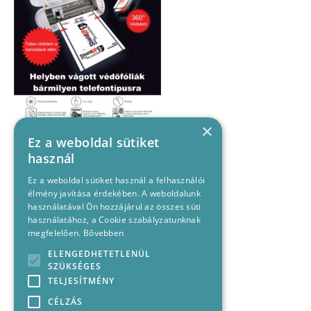
×
Ez a weboldal sütiket
használ
Ez a weboldal sütiket használ a felhasználói
élmény javítása érdekében. A weboldalunk
használatával Ön hozzájárul az összes süti
használatához, a Cookie szabályzatunknak
megfelelően.
Bővebben
ELENGEDHETETLENÜL
SZÜKSÉGES
TELJESÍTMÉNY
CÉLZÁS