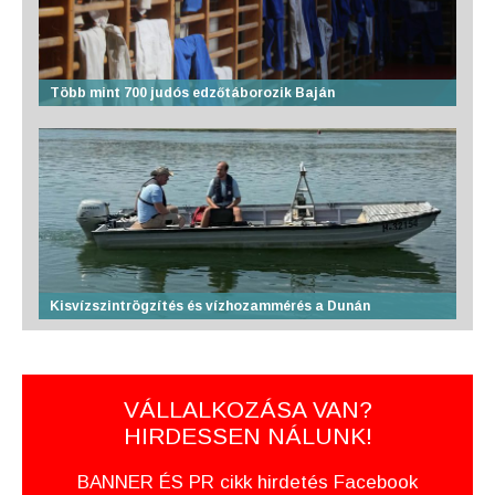
Több mint 700 judós edzőtáborozik Baján
Kisvízszintrögzítés és vízhozammérés a Dunán
VÁLLALKOZÁSA VAN?
HIRDESSEN NÁLUNK!
BANNER ÉS PR cikk hirdetés Facebook