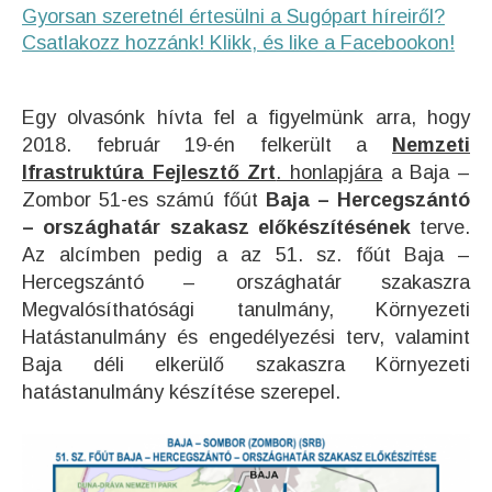
Gyorsan szeretnél értesülni a Sugópart híreiről?
Csatlakozz hozzánk! Klikk, és like a Facebookon!
Egy olvasónk hívta fel a figyelmünk arra, hogy
2018. február 19-én felkerült a
Nemzeti
Ifrastruktúra Fejlesztő Zrt
. honlapjára
a Baja –
Zombor 51-es számú főút
Baja – Hercegszántó
– országhatár szakasz előkészítésének
terve.
Az alcímben pedig a az 51. sz. főút Baja –
Hercegszántó – országhatár szakaszra
Megvalósíthatósági tanulmány, Környezeti
Hatástanulmány és engedélyezési terv, valamint
Baja déli elkerülő szakaszra Környezeti
hatástanulmány készítése szerepel.