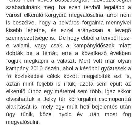
szabadulnánk meg, ha ezen tervből legalább a
várost elkerülő körgyűrű megvalósulna, arról nem
is beszélve, hogy a belváros forgalma mennyivel
kisebb lehetne, és ezzel arányosan a levegő
szennyezettsége is. De hogy ebből a tervből lesz-
e valami, vagy csak a kampányidőszak miatt
dobták be a témát, erre a következő években
fogjuk megkapni a választ. Mert volt már olyan
kampány 2010 őszén, ahol a későbbi győztesek a
fő közlekedési célok között megjelölték ezt is,
aztán mint feljebb is írtuk, azóta sem épült az
elkerülő úthoz egy méterrel sem több. Igaz ekkor
olvashattuk a Jelky tér körforgalmi csomoponttá
alakítását is, mely egy múlt heti bejelentés után
úgy tűnik, közel nyolc év után most fog
megvalósulni.