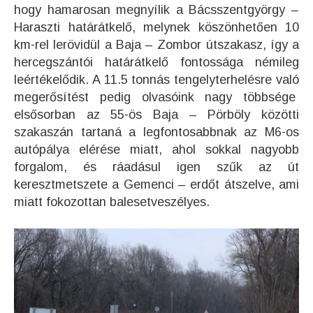
hogy hamarosan megnyílik a Bácsszentgyörgy –
Haraszti határátkelő, melynek köszönhetően 10
km-rel lerövidül a Baja – Zombor útszakasz, így a
hercegszántói határátkelő fontossága némileg
leértékelődik. A 11.5 tonnás tengelyterhelésre való
megerősítést pedig olvasóink nagy többsége
elsősorban az 55-ös Baja – Pörböly közötti
szakaszán tartaná a legfontosabbnak az M6-os
autópálya elérése miatt, ahol sokkal nagyobb
forgalom, és ráadásul igen szűk az út
keresztmetszete a Gemenci – erdőt átszelve, ami
miatt fokozottan balesetveszélyes.