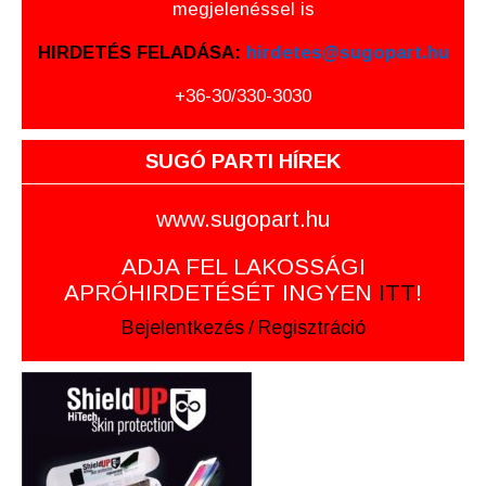
megjelenéssel is
HIRDETÉS FELADÁSA:
hirdetes@sugopart.hu
+36-30/330-3030
SUGÓ PARTI HÍREK
www.sugopart.hu
ADJA FEL LAKOSSÁGI
APRÓHIRDETÉSÉT INGYEN
ITT
!
Bejelentkezés
/
Regisztráció