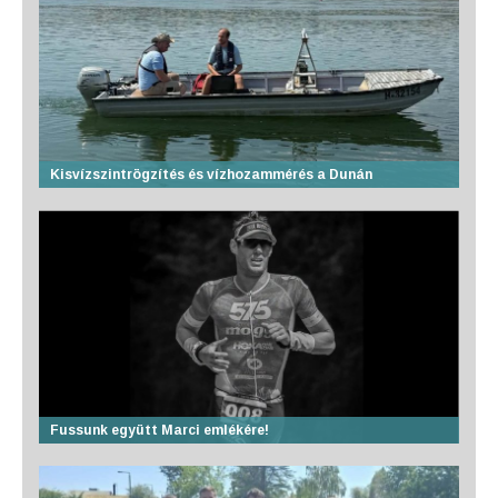
Kisvízszintrögzítés és vízhozammérés a Dunán
Fussunk együtt Marci emlékére!