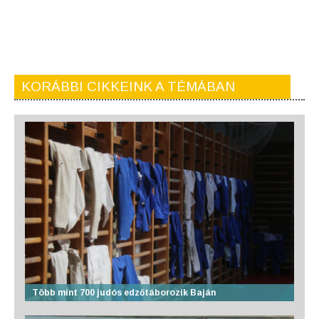
KORÁBBI CIKKEINK A TÉMÁBAN
Több mint 700 judós edzőtáborozik Baján