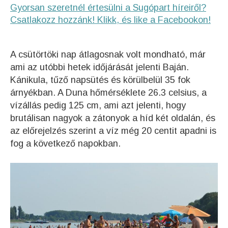
Gyorsan szeretnél értesülni a Sugópart híreiről?
Csatlakozz hozzánk! Klikk, és like a Facebookon!
A csütörtöki nap átlagosnak volt mondható, már
ami az utóbbi hetek időjárását jelenti Baján.
Kánikula, tűző napsütés és körülbelül 35 fok
árnyékban. A Duna hőmérséklete 26.3 celsius, a
vízállás pedig 125 cm, ami azt jelenti, hogy
brutálisan nagyok a zátonyok a híd két oldalán, és
az előrejelzés szerint a víz még 20 centit apadni is
fog a következő napokban.