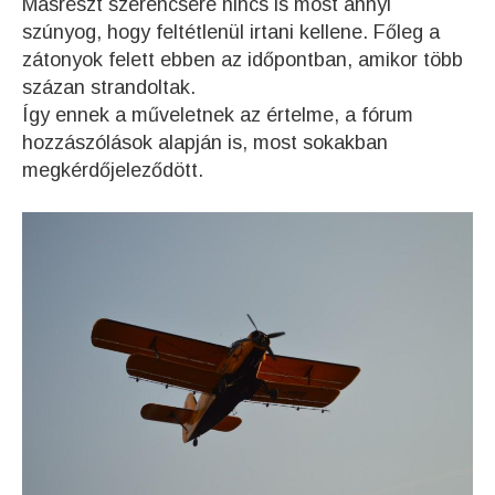
Másrészt szerencsére nincs is most annyi
szúnyog, hogy feltétlenül irtani kellene. Főleg a
zátonyok felett ebben az időpontban, amikor több
százan strandoltak.
Így ennek a műveletnek az értelme, a fórum
hozzászólások alapján is, most sokakban
megkérdőjeleződött.