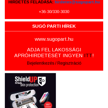
HIRDETÉS FELADÁSA:
hirdetes@sugopart.hu
+36-30/330-3030
SUGÓ PARTI HÍREK
www.sugopart.hu
ADJA FEL LAKOSSÁGI
APRÓHIRDETÉSÉT INGYEN
ITT
!
Bejelentkezés
/
Regisztráció